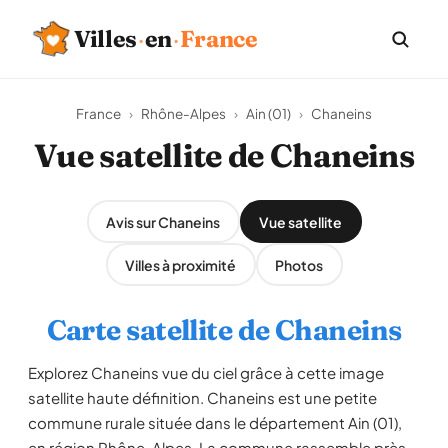
Villes
·
en
·
France
France
›
Rhône-Alpes
›
Ain (01)
›
Chaneins
Vue satellite de Chaneins
Avis sur Chaneins
Vue satellite
Villes à proximité
Photos
Carte satellite de Chaneins
Explorez Chaneins vue du ciel grâce à cette image
satellite haute définition. Chaneins est une petite
commune rurale située dans le département Ain (01),
en région Rhône-Alpes. La commune rassemble près