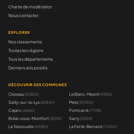
Charte de modération
Nous contacter
EXPLORER
Nos classements
Toutes les régions
Tous les départements
Derniers avis postés
DÉCOUVRIR DES COMMUNES
Oisseau
Le Blanc-Mesnil
(53300)
(93150)
Sailly-sur-la-Lys
Metz
(62840)
(57000)
Cajarc
Pontcarré
(46160)
(77135)
Bréal-sous-Montfort
Sarry
(35310)
(51520)
La Tessoualle
La Ferté-Bernard
(49280)
(72400)