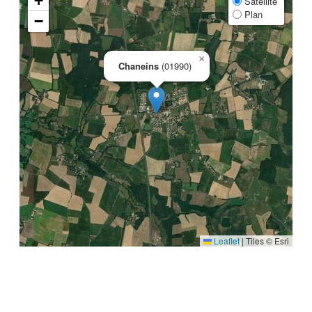
+
Satellite
Plan
−
×
Chaneins
(01990)
Leaflet
|
Tiles © Esri