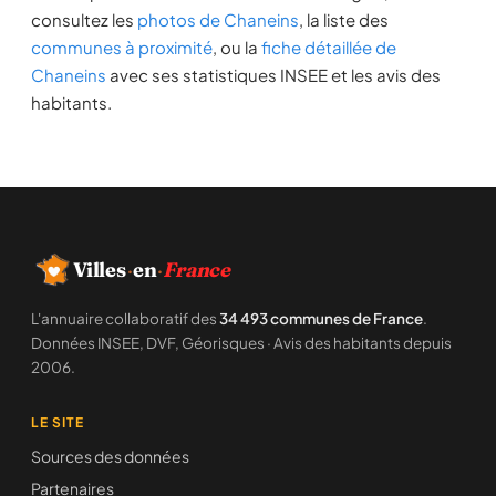
consultez les
photos de Chaneins
, la liste des
communes à proximité
, ou la
fiche détaillée de
Chaneins
avec ses statistiques INSEE et les avis des
habitants.
Villes
·
en
·
France
L'annuaire collaboratif des
34 493 communes de France
.
Données INSEE, DVF, Géorisques · Avis des habitants depuis
2006.
LE SITE
Sources des données
Partenaires