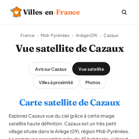
Villes
·
en
·
France
France
›
Midi-Pyrénées
›
Ariège (09)
›
Cazaux
Vue satellite de Cazaux
Avis sur Cazaux
Vue satellite
Villes à proximité
Photos
Carte satellite de Cazaux
Explorez Cazaux vue du ciel grâce à cette image
satellite haute définition. Cazaux est un très petit
village située dans le Ariège (09), région Midi-Pyrénées.
La commune rassemble près de 45 habitants, s'étend