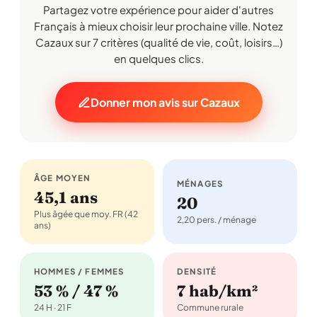
Partagez votre expérience pour aider d'autres
Français à mieux choisir leur prochaine ville. Notez
Cazaux sur 7 critères (qualité de vie, coût, loisirs…)
en quelques clics.
Donner mon avis sur Cazaux
ÂGE MOYEN
MÉNAGES
45,1 ans
20
Plus âgée que moy. FR (42
2,20 pers. / ménage
ans)
HOMMES / FEMMES
DENSITÉ
53 % / 47 %
7 hab/km²
24 H · 21 F
Commune rurale