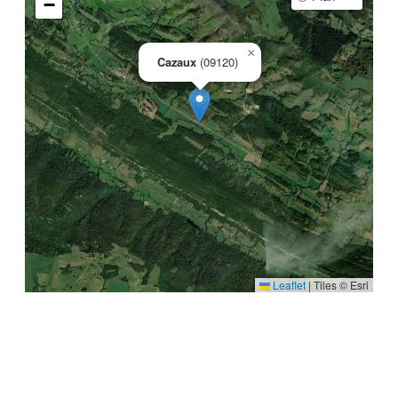
−
×
Cazaux
(09120)
Leaflet
|
Tiles © Esri