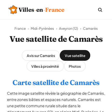
Villes
·
en
·
France
France
›
Midi-Pyrénées
›
Aveyron (12)
›
Camarès
Vue satellite de Camarès
Avis sur Camarès
Vue satellite
Villes à proximité
Photos
Carte satellite de Camarès
Cette image satellite révèle la géographie de Camarès,
entre zones bâties et espaces naturels. Camarès est
une petite commune rurale située dans le
département Aveyron (12), en région Midi-Pyrénées. La