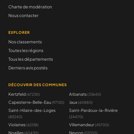
Charte de modération
Nous contacter
EXPLORER
Nos classements
Toutes les régions
Tous les départements
Derniers avis postés
DÉCOUVRIR DES COMMUNES
Kertzfeld
Arbanats
(67230)
(33640)
Capesterre-Belle-Eau
Jaux
(97130)
(60880)
Saint-Hilaire-des-Loges
Saint-Pardoux-la-Rivière
(85240)
(24470)
Violaines
Villemandeur
(62138)
(45700)
Noailles
Neyron
(60430)
(01700)