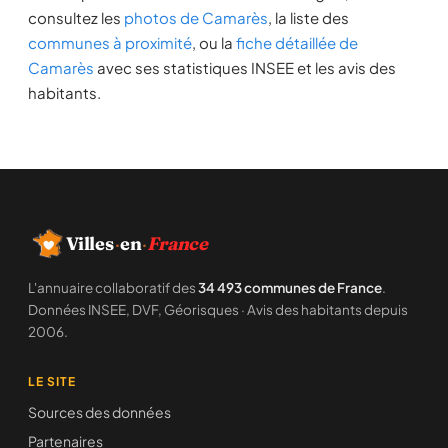
consultez les
photos de Camarès
, la liste des
communes à proximité
, ou la
fiche détaillée de
Camarès
avec ses statistiques INSEE et les avis des
habitants.
Villes
·
en
·
France
L'annuaire collaboratif des
34 493 communes de France
.
Données INSEE, DVF, Géorisques · Avis des habitants depuis
2006.
LE SITE
Sources des données
Partenaires