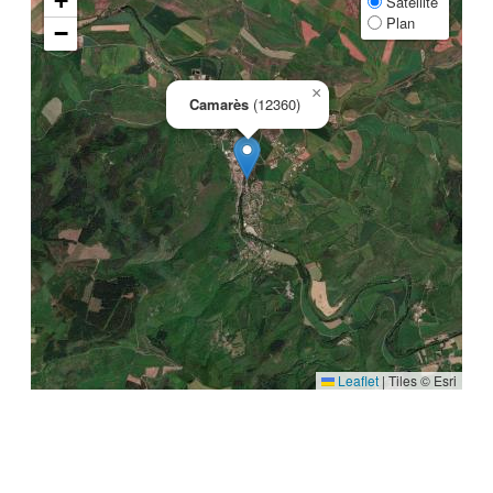
+
Satellite
Plan
−
×
Camarès
(12360)
Leaflet
|
Tiles © Esri