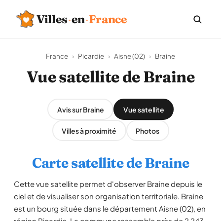
Villes
·
en
·
France
France
›
Picardie
›
Aisne (02)
›
Braine
Vue satellite de Braine
Avis sur Braine
Vue satellite
Villes à proximité
Photos
Carte satellite de Braine
Cette vue satellite permet d'observer Braine depuis le
ciel et de visualiser son organisation territoriale. Braine
est un bourg située dans le département Aisne (02), en
région Picardie. La commune rassemble près de 2 243