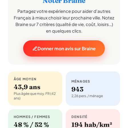
Noter Braine
Partagez votre expérience pour aider d'autres
Français à mieux choisir leur prochaine ville. Notez
Braine sur 7 critères (qualité de vie, coût, loisirs…)
en quelques clics.
Donner mon avis sur Braine
ÂGE MOYEN
MÉNAGES
43,9 ans
943
Plus âgée que moy. FR (42
2,26 pers. / ménage
ans)
HOMMES / FEMMES
DENSITÉ
48 % / 52 %
194 hab/km²