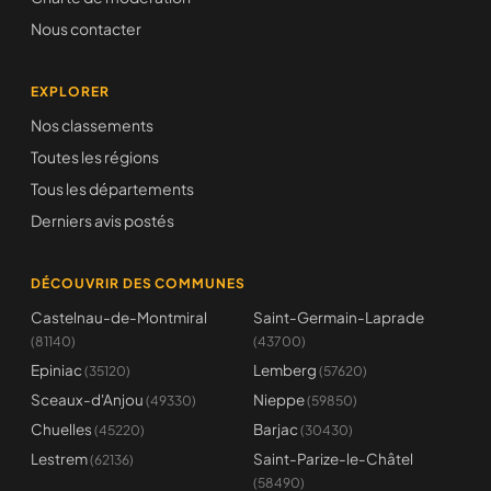
Nous contacter
EXPLORER
Nos classements
Toutes les régions
Tous les départements
Derniers avis postés
DÉCOUVRIR DES COMMUNES
Castelnau-de-Montmiral
Saint-Germain-Laprade
(81140)
(43700)
Epiniac
Lemberg
(35120)
(57620)
Sceaux-d'Anjou
Nieppe
(49330)
(59850)
Chuelles
Barjac
(45220)
(30430)
Lestrem
Saint-Parize-le-Châtel
(62136)
(58490)