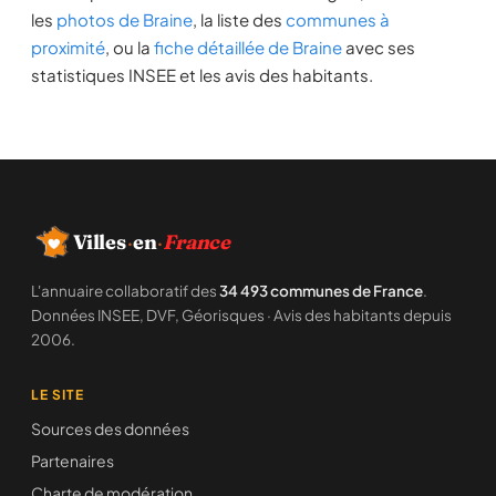
les
photos de Braine
, la liste des
communes à
proximité
, ou la
fiche détaillée de Braine
avec ses
statistiques INSEE et les avis des habitants.
Villes
·
en
·
France
L'annuaire collaboratif des
34 493 communes de France
.
Données INSEE, DVF, Géorisques · Avis des habitants depuis
2006.
LE SITE
Sources des données
Partenaires
Charte de modération