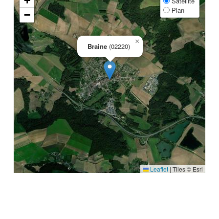
+
Satellite
Plan
−
×
Braine
(02220)
Leaflet
|
Tiles © Esri