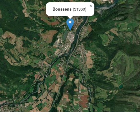
×
Boussens
(31360)