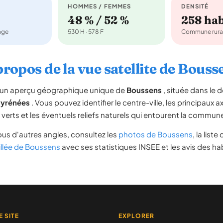
HOMMES / FEMMES
DENSITÉ
48 % / 52 %
258 ha
nage
530 H · 578 F
Commune rura
propos de la vue satellite de Bouss
re un aperçu géographique unique de
Boussens
, située dans le
Pyrénées
. Vous pouvez identifier le centre-ville, les principaux a
s verts et les éventuels reliefs naturels qui entourent la commun
us d'autres angles, consultez les
photos de Boussens
, la liste
illée de Boussens
avec ses statistiques INSEE et les avis des ha
E SITE
EXPLORER