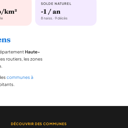
SOLDE NATUREL
b/km²
-1 / an
le
8 naiss. · 9 décès
ens
 département
Haute-
xes routiers, les zones
e.
 des
communes à
bitants.
DÉCOUVRIR DES COMMUNES