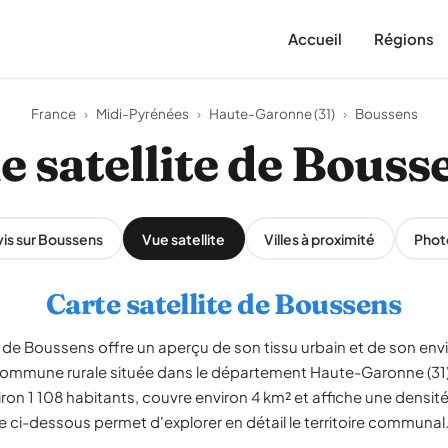
Accueil
Régions
France
›
Midi-Pyrénées
›
Haute-Garonne (31)
›
Boussens
e satellite de Bouss
is sur Boussens
Vue satellite
Villes à proximité
Phot
Carte satellite de Boussens
de Boussens offre un aperçu de son tissu urbain et de son env
commune rurale située dans le département Haute-Garonne (31),
 1 108 habitants, couvre environ 4 km² et affiche une densité
ve ci-dessous permet d'explorer en détail le territoire communal