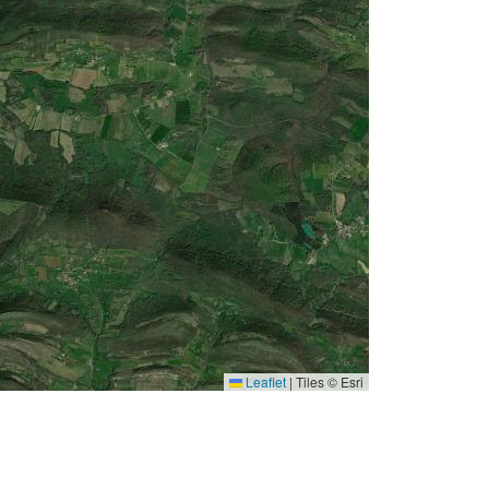
Leaflet
|
Tiles © Esri