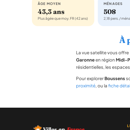
ÂGE MOYEN
MÉNAGES
43,3 ans
508
Plus âgée que moy. FR (42 ans)
2,18 pers. / mé
À 
La vue satellite vous off
Garonne
en région
Midi-
résidentielles, les espace
Pour explorer
Boussens
so
proximité
, ou la
fiche déta
L
Villes
·
en
·
France