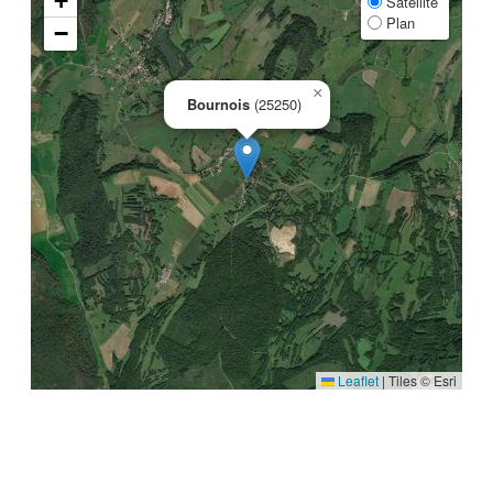
+
Satellite
Plan
−
×
Bournois
(25250)
Leaflet
|
Tiles © Esri