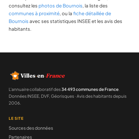
consultez les
photos de Bournois
, la liste des
communes à proximité
, ou la
fiche détaillée de
Bournois
avec ses statistiques INSEE et les avis des
habitants.
Villes
·
en
·
France
L'annuaire collaboratif des
34 493 communes de France
.
Données INSEE, DVF, Géorisques · Avis des habitants depuis
2006.
LE SITE
Sources des données
Partenaires