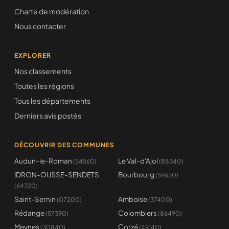
Charte de modération
Nous contacter
EXPLORER
Nos classements
Toutes les régions
Tous les départements
Derniers avis postés
DÉCOUVRIR DES COMMUNES
Audun-le-Roman
Le Val-d'Ajol
(54560)
(88340)
IDRON-OUSSE-SENDETS
Bourbourg
(59630)
(64320)
Saint-Sernin
Amboise
(07200)
(37400)
Rédange
Colombiers
(57390)
(86490)
Meynes
Corzé
(30840)
(49140)