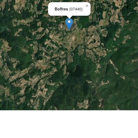
×
Boffres
(07440)