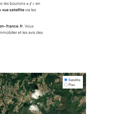
ec les boutons
+ / −
en
la
vue satellite
via les
-en-france.fr
. Vous
mobilier et les avis des
Satellite
Plan