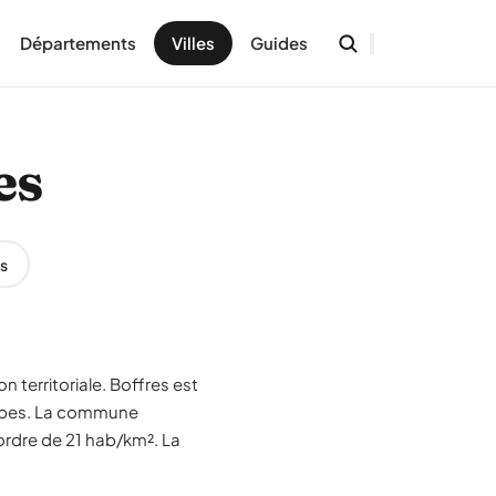
Départements
Villes
Guides
es
s
n territoriale. Boffres est
Alpes. La commune
ordre de 21 hab/km². La