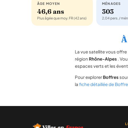
ÂGE MOYEN
MÉNAGES
46,6 ans
303
Plus âgée que moy. FR (42 ans)
2,04 pers. / mé
À
La vue satellite vous off
région
Rhône-Alpes
. Vou
espaces verts et les évent
Pour explorer
Boffres
sous
la
fiche détaillée de Boffr
L
Villes
·
en
·
France