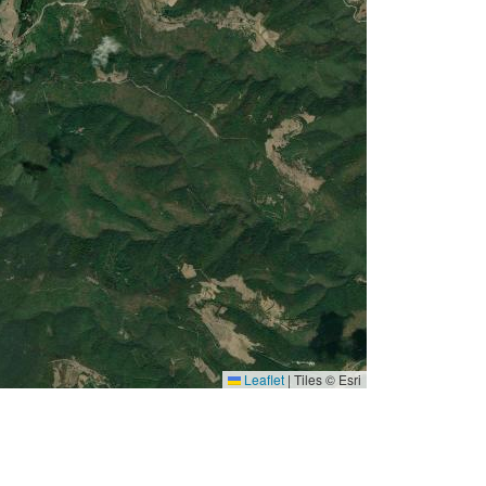
Leaflet
|
Tiles © Esri