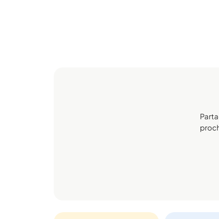
Parta
procha