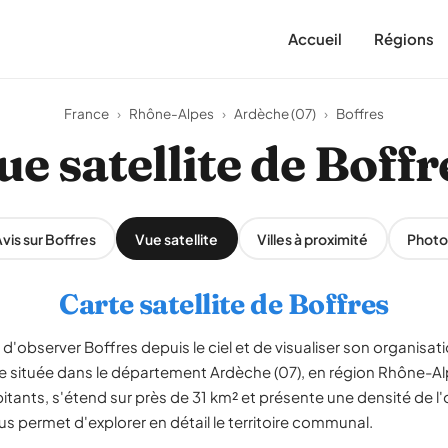
Accueil
Régions
France
›
Rhône-Alpes
›
Ardèche (07)
›
Boffres
ue satellite de Boffr
vis sur Boffres
Vue satellite
Villes à proximité
Photo
Carte satellite de Boffres
d'observer Boffres depuis le ciel et de visualiser son organisatio
e située dans le département Ardèche (07), en région Rhône-
tants, s'étend sur près de 31 km² et présente une densité de l'
us permet d'explorer en détail le territoire communal.