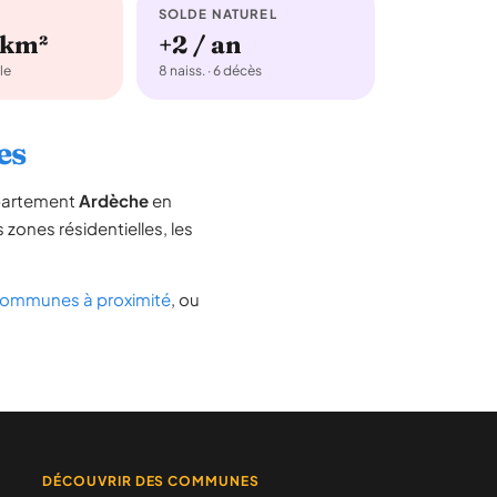
SOLDE NATUREL
/km²
+2 / an
le
8 naiss. · 6 décès
es
épartement
Ardèche
en
s zones résidentielles, les
ommunes à proximité
, ou
DÉCOUVRIR DES COMMUNES