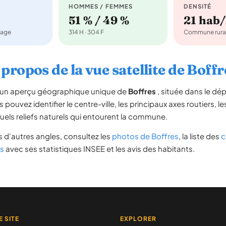
HOMMES / FEMMES
DENSITÉ
51 % / 49 %
21 hab
nage
314 H · 304 F
Commune rura
 propos de la vue satellite de Boffr
re un aperçu géographique unique de
Boffres
, située dans le d
s pouvez identifier le centre-ville, les principaux axes routiers, le
uels reliefs naturels qui entourent la commune.
 d'autres angles, consultez les
photos de Boffres
, la liste des
c
es
avec ses statistiques INSEE et les avis des habitants.
E SITE
EXPLORER