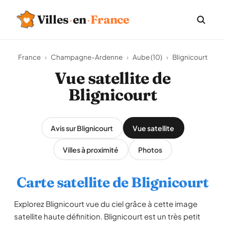
Villes
·
en
·
France
France
›
Champagne-Ardenne
›
Aube (10)
›
Blignicourt
Vue satellite de
Blignicourt
Avis sur Blignicourt
Vue satellite
Villes à proximité
Photos
Carte satellite de Blignicourt
Explorez Blignicourt vue du ciel grâce à cette image
satellite haute définition. Blignicourt est un très petit