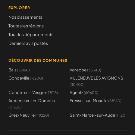
EXPLORER
Nos classements
Toutes les régions
Tous les départements
Derniers avis postés
DÉCOUVRIR DES COMMUNES
Bais
Voreppe
(53160)
(38340)
Gondeville
VILLENEUVE LES AVIGNONS
(16200)
(30400)
Condé-sur-Vesgre
Agnetz
(78113)
(60600)
Ambérieux-en-Dombes
Fresse-sur-Moselle
(88160)
(01330)
Grez-Neuville
Saint-Marcel-sur-Aude
(49220)
(11120)