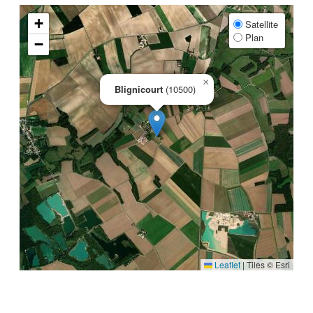
+
Satellite
Plan
−
×
Blignicourt
(10500)
Leaflet
|
Tiles © Esri