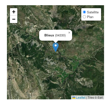
+
Satellite
Plan
−
×
Blieux
(04330)
Leaflet
|
Tiles © Esri