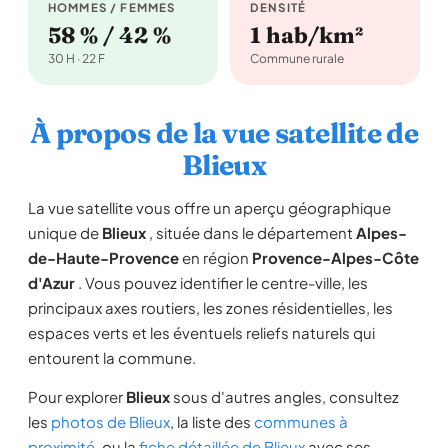
HOMMES / FEMMES
DENSITÉ
58 % / 42 %
1 hab/km²
30 H · 22 F
Commune rurale
À propos de la vue satellite de
Blieux
La vue satellite vous offre un aperçu géographique
unique de
Blieux
, située dans le département
Alpes-
de-Haute-Provence
en région
Provence-Alpes-Côte
d'Azur
. Vous pouvez identifier le centre-ville, les
principaux axes routiers, les zones résidentielles, les
espaces verts et les éventuels reliefs naturels qui
entourent la commune.
Pour explorer
Blieux
sous d'autres angles, consultez
les
photos de Blieux
, la liste des
communes à
proximité
, ou la
fiche détaillée de Blieux
avec ses