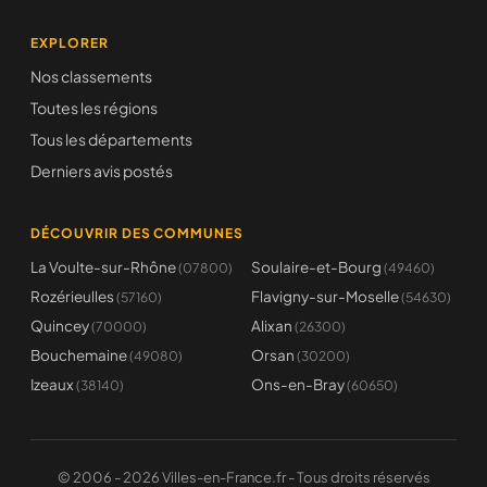
EXPLORER
Nos classements
Toutes les régions
Tous les départements
Derniers avis postés
DÉCOUVRIR DES COMMUNES
La Voulte-sur-Rhône
Soulaire-et-Bourg
(07800)
(49460)
Rozérieulles
Flavigny-sur-Moselle
(57160)
(54630)
Quincey
Alixan
(70000)
(26300)
Bouchemaine
Orsan
(49080)
(30200)
Izeaux
Ons-en-Bray
(38140)
(60650)
© 2006 - 2026 Villes-en-France.fr - Tous droits réservés