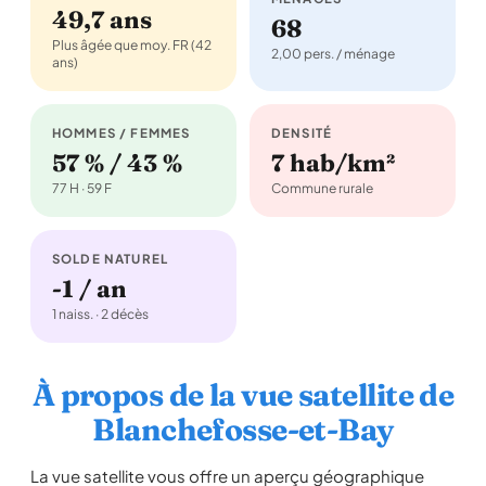
49,7 ans
68
Plus âgée que moy. FR (42
2,00 pers. / ménage
ans)
HOMMES / FEMMES
DENSITÉ
57 % / 43 %
7 hab/km²
77 H · 59 F
Commune rurale
SOLDE NATUREL
-1 / an
1 naiss. · 2 décès
À propos de la vue satellite de
Blanchefosse-et-Bay
La vue satellite vous offre un aperçu géographique