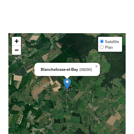
+
Satellite
Plan
−
×
Blanchefosse-et-Bay
(08290)