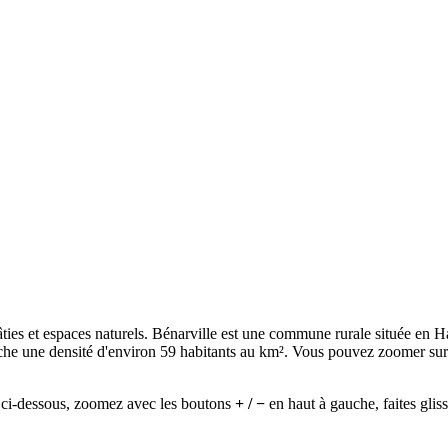
 bâties et espaces naturels. Bénarville est une commune rurale située e
 une densité d'environ 59 habitants au km². Vous pouvez zoomer sur la c
ci-dessous, zoomez avec les boutons
+ / −
en haut à gauche, faites gliss