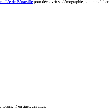
étaillée de Bénarville
pour découvrir sa démographie, son immobilier
Leaflet
|
Tiles © Esri
Satellite
Plan
t, loisirs…) en quelques clics.