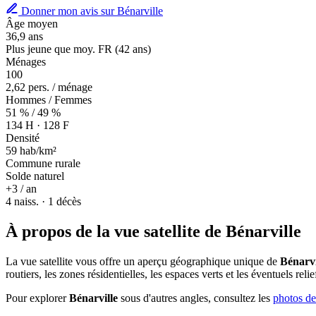
Donner mon avis sur Bénarville
Âge moyen
36,9 ans
Plus jeune que moy. FR (42 ans)
Ménages
100
2,62 pers. / ménage
Hommes / Femmes
51 % / 49 %
134 H · 128 F
Densité
59 hab/km²
Commune rurale
Solde naturel
+3 / an
4 naiss. · 1 décès
À propos de la vue satellite de Bénarville
La vue satellite vous offre un aperçu géographique unique de
Bénarvi
routiers, les zones résidentielles, les espaces verts et les éventuels re
Pour explorer
Bénarville
sous d'autres angles, consultez les
photos de