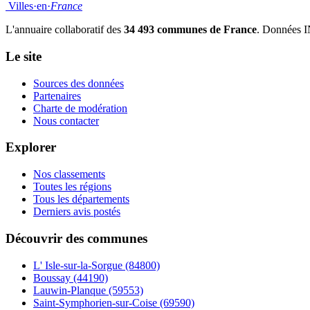
Villes
·
en
·
France
L'annuaire collaboratif des
34 493 communes de France
. Données I
Le site
Sources des données
Partenaires
Charte de modération
Nous contacter
Explorer
Nos classements
Toutes les régions
Tous les départements
Derniers avis postés
Découvrir des communes
L' Isle-sur-la-Sorgue
(84800)
Boussay
(44190)
Lauwin-Planque
(59553)
Saint-Symphorien-sur-Coise
(69590)