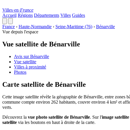
Villes
·
en
·
France
Accueil
Régions
Départements
Villes
Guides
France
›
Haute-Normandie
›
Seine-Maritime (76)
›
Bénarville
Vue depuis l'espace
Vue satellite de Bénarville
Avis sur Bénarville
Vue satellite
Villes à proximité
Photos
Carte satellite de Bénarville
Cette image satellite révèle la géographie de Bénarville, entre zones
commune compte environ 262 habitants, couvre environ 4 km² et affiche
verts.
Découvrez la
vue photo satellite de Bénarville
. Sur l'
image satellite
satellite
via les boutons en haut à droite de la carte.