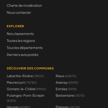
Charte de modération
Nous contacter
EXPLORER
Nos classements
Toutes les régions
Tous les départements
Derniers avis postés
DÉCOUVRIR DES COMMUNES
Labarthe-Rivière
Rieux
(31800)
(60870)
Maurecourt
Aizenay
(78780)
(85190)
Gometz-le-Châtel
Estrées
(91940)
(59151)
Putanges-Pont-Écrepin
Barbentane
(13570)
(61210)
Heugas
Plaissan
(40180)
(34230)