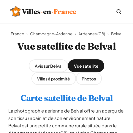
Villes
·
en
·
France
France
›
Champagne-Ardenne
›
Ardennes (08)
›
Belval
Vue satellite de Belval
Avis sur Belval
Vue satellite
Villes à proximité
Photos
Carte satellite de Belval
La photographie aérienne de Belval offre un aperçu de
son tissu urbain et de son environnement naturel.
Belval est une petite commune rurale située dans le
département Ardennes (08), en région Champagne-