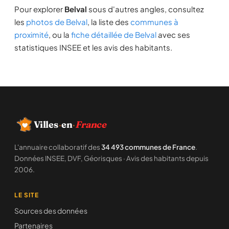
Pour explorer
Belval
sous d'autres angles, consultez
les
photos de Belval
, la liste des
communes à
proximité
, ou la
fiche détaillée de Belval
avec ses
statistiques INSEE et les avis des habitants.
Villes
·
en
·
France
L'annuaire collaboratif des
34 493 communes de France
.
Données INSEE, DVF, Géorisques · Avis des habitants depuis
2006.
LE SITE
Sources des données
Partenaires