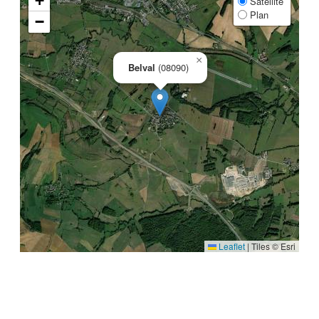
+
Satellite
Plan
−
×
Belval
(08090)
Leaflet
|
Tiles © Esri