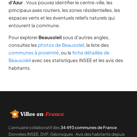
d'Azur
. Vous pouvez identifier le centre-ville, les
principaux axes routiers, les zones résidentielles, les
espaces verts et les éventuels reliefs naturels qui
entourent la commune.
Pour explorer
Beausoleil
sous d'autres angles,
consultez les
photos de Beausoleil
, la liste des
communes à proximité
, ou la
fiche détaillée de
Beausoleil
avec ses statistiques INSEE et les avis des
habitants.
Villes
·
en
·
France
L'annuaire collaboratif des
34 493 communes de France
.
Données INSEE, DVF, Géorisques · Avis des habitants depuis