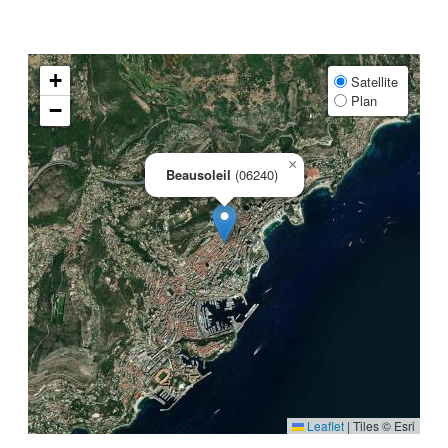
+
Satellite
Plan
−
×
Beausoleil
(06240)
Leaflet
|
Tiles © Esri