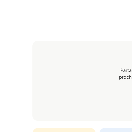
Parta
procha