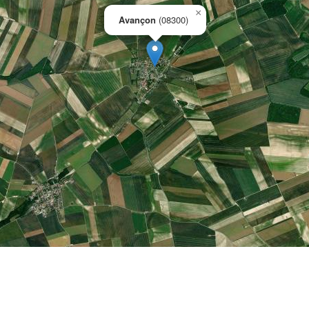
×
Avançon
(08300)