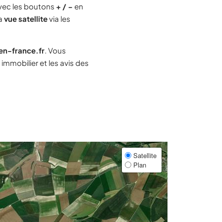
vec les boutons
+ / −
en
la
vue satellite
via les
-en-france.fr
. Vous
mmobilier et les avis des
Satellite
Plan