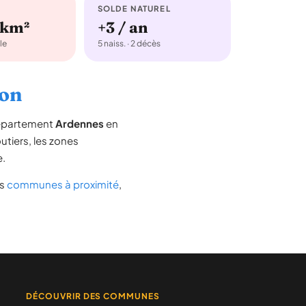
SOLDE NATUREL
/km²
+3 / an
le
5 naiss. · 2 décès
çon
département
Ardennes
en
outiers, les zones
e.
es
communes à proximité
,
DÉCOUVRIR DES COMMUNES