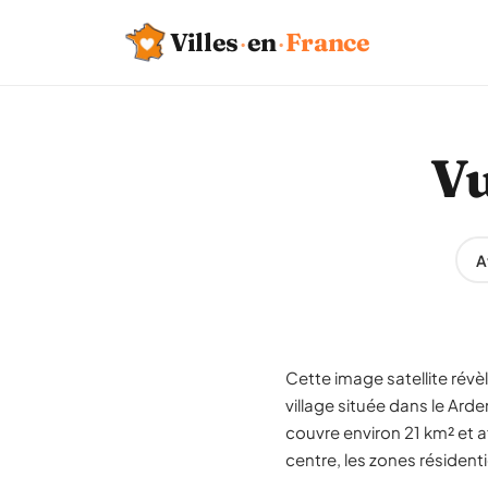
Villes
·
en
·
France
Vu
A
Cette image satellite rév
village située dans le A
couvre environ 21 km² et a
centre, les zones résident