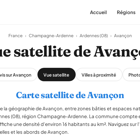
Accueil
Régions
France
›
Champagne-Ardenne
›
Ardennes (08)
›
Avançon
e satellite de Avan
vis sur Avançon
Vue satellite
Villes à proximité
Phot
Carte satellite de Avançon
èle la géographie de Avançon, entre zones bâties et espaces na
rdennes (08), région Champagne-Ardenne. La commune compte e
ffiche une densité d'environ 16 habitants au km². Naviguez sur l
ielles et les abords de Avançon.