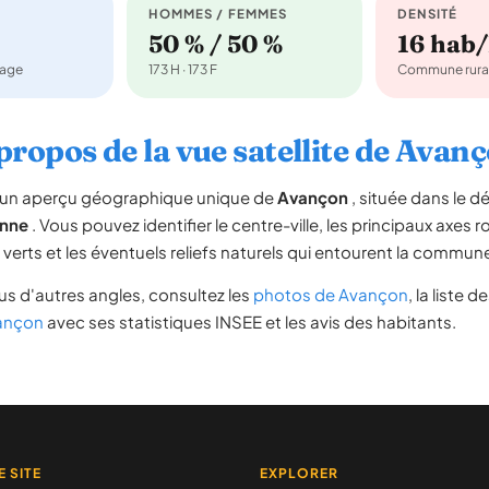
HOMMES / FEMMES
DENSITÉ
50 % / 50 %
16 hab
nage
173 H · 173 F
Commune rura
propos de la vue satellite de Avan
re un aperçu géographique unique de
Avançon
, située dans le 
nne
. Vous pouvez identifier le centre-ville, les principaux axes r
s verts et les éventuels reliefs naturels qui entourent la commun
s d'autres angles, consultez les
photos de Avançon
, la liste d
vançon
avec ses statistiques INSEE et les avis des habitants.
E SITE
EXPLORER