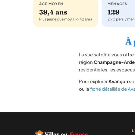
ÂGE MOYEN
MÉNAGES
38,4 ans
128
Plus jeune que moy. FR (42 ans)
2,70 pers. / mé
À 
La vue satellite vous off
région
Champagne-Arde
résidentielles, les espace
Pour explorer
Avançon
sou
ou la
fiche détaillée de A
L
Villes
·
en
·
France