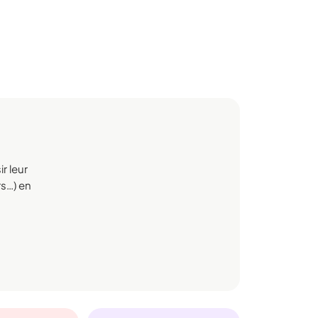
r leur
rs…) en