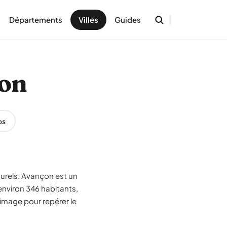
Départements
Villes
Guides
çon
os
turels. Avançon est un
nviron 346 habitants,
'image pour repérer le