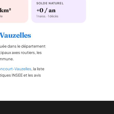
SOLDE NATUREL
/km²
+0 / an
le
1 naiss. · 1 décès
-Vauzelles
ituée dans le département
ncipaux axes routiers, les
commune.
ncourt-Vauzelles
, la liste
tiques INSEE et les avis