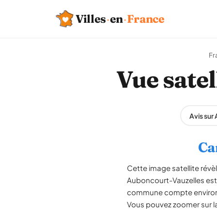
Villes
·
en
·
France
Fr
Vue sate
Avis sur
Ca
Cette image satellite rév
Auboncourt-Vauzelles est
commune compte environ 96
Vous pouvez zoomer sur la 