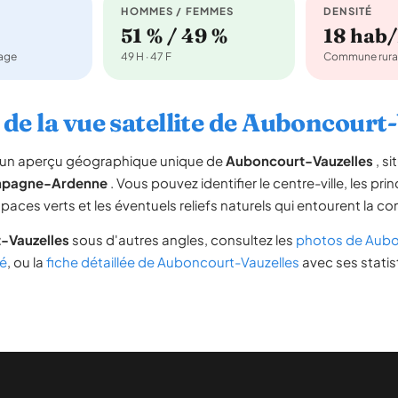
HOMMES / FEMMES
DENSITÉ
51 % / 49 %
18 hab
nage
49 H · 47 F
Commune rura
de la vue satellite de Auboncourt
re un aperçu géographique unique de
Auboncourt-Vauzelles
, s
pagne-Ardenne
. Vous pouvez identifier le centre-ville, les pri
espaces verts et les éventuels reliefs naturels qui entourent la 
-Vauzelles
sous d'autres angles, consultez les
photos de Aubo
é
, ou la
fiche détaillée de Auboncourt-Vauzelles
avec ses statis