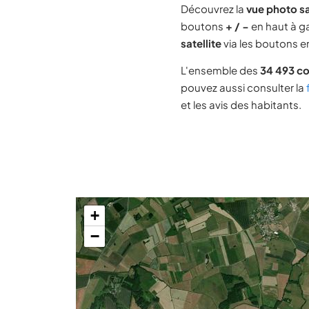
Découvrez la
vue photo s
boutons
+ / −
en haut à ga
satellite
via les boutons en
L'ensemble des
34 493 c
pouvez aussi consulter la
et les avis des habitants.
+
−