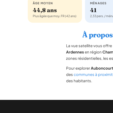
ÂGE MOYEN
MÉNAGES
44,8 ans
41
Plus âgée que moy. FR (42 ans)
2,33 pers. / mé
À propos 
La vue satellite vous off
Ardennes
en région
Cham
zones résidentielles, les 
Pour explorer
Auboncourt
des
communes à proximit
des habitants.