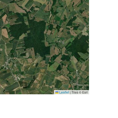
Leaflet
|
Tiles © Esri