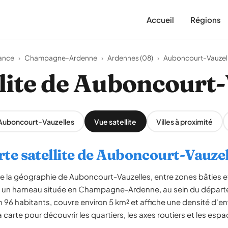
Accueil
Régions
ance
›
Champagne-Ardenne
›
Ardennes (08)
›
Auboncourt-Vauzel
llite de Auboncourt-
 Auboncourt-Vauzelles
Vue satellite
Villes à proximité
rte satellite de Auboncourt-Vauzel
èle la géographie de Auboncourt-Vauzelles, entre zones bâties e
 un hameau située en Champagne-Ardenne, au sein du départe
 habitants, couvre environ 5 km² et affiche une densité d'env
carte pour découvrir les quartiers, les axes routiers et les espa