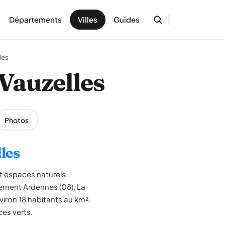
Départements
Villes
Guides
les
Vauzelles
Photos
les
t espaces naturels.
ment Ardennes (08). La
iron 18 habitants au km².
ces verts.