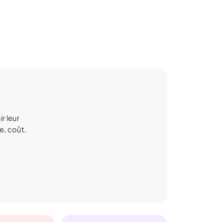
r leur
e, coût,