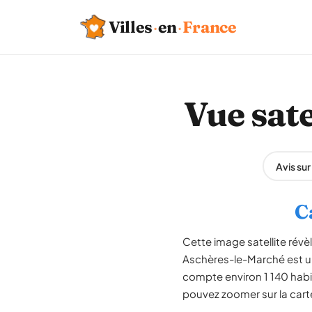
Villes
·
en
·
France
Vue sat
Avis su
C
Cette image satellite rév
Aschères-le-Marché est u
compte environ 1 140 habi
pouvez zoomer sur la carte 