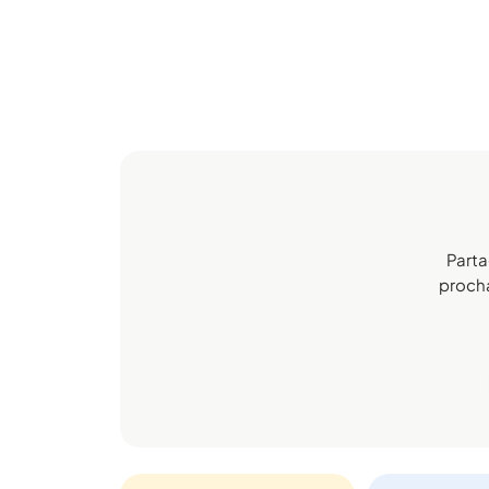
Parta
procha