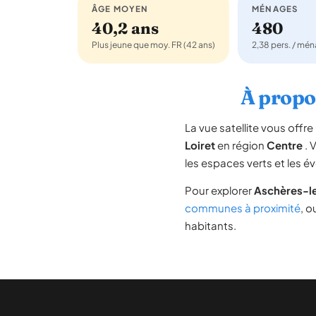
ÂGE MOYEN
MÉNAGES
40,2 ans
480
Plus jeune que moy. FR (42 ans)
2,38 pers. / mé
À propos
La vue satellite vous off
Loiret
en région
Centre
. 
les espaces verts et les é
Pour explorer
Aschères-l
communes à proximité
, o
habitants.