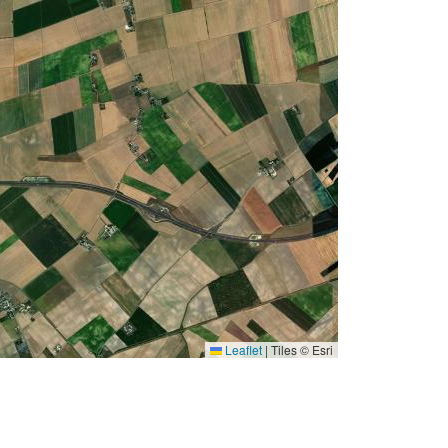
Leaflet
|
Tiles © Esri