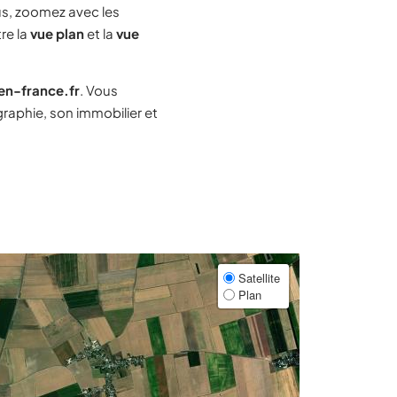
s, zoomez avec les
re la
vue plan
et la
vue
-en-france.fr
. Vous
aphie, son immobilier et
Satellite
Plan