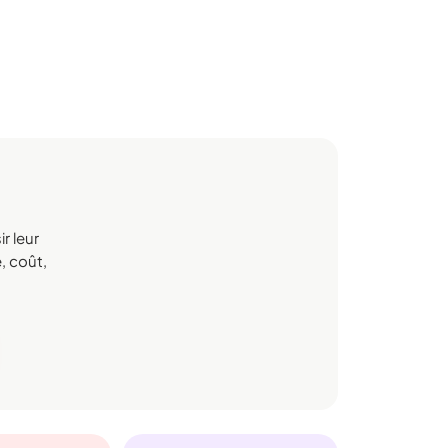
r leur
, coût,