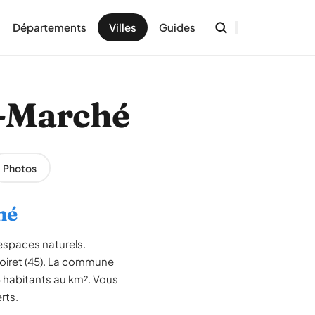
Départements
Villes
Guides
e-Marché
Photos
hé
espaces naturels.
oiret (45). La commune
5 habitants au km². Vous
rts.