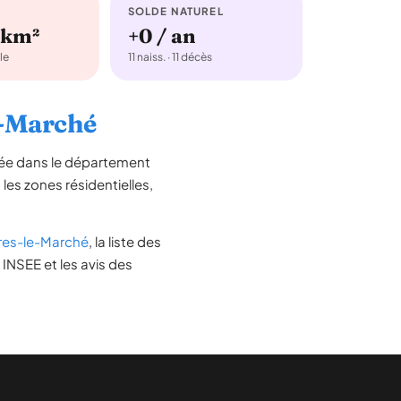
SOLDE NATUREL
/km²
+0 / an
le
11 naiss. · 11 décès
le-Marché
uée dans le département
 les zones résidentielles,
res-le-Marché
, la liste des
 INSEE et les avis des