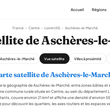
Accueil
Régions
France
›
Centre
›
Loiret (45)
›
Aschères-le-Marché
ellite de Aschères-l
r Aschères-le-Marché
Vue satellite
Villes à proximité
arte satellite de Aschères-le-Marc
èle la géographie de Aschères-le-Marché, entre zones bâties et 
ne commune rurale située en Centre, au sein du département L
tants, couvre environ 21 km² et affiche une densité d'environ 5
pour découvrir les quartiers, les axes routiers et les espaces ve