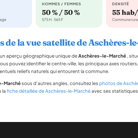
HOMMES / FEMMES
DENSITÉ
50 % / 50 %
55 hab
nage
575 H · 565 F
Commune rura
 de la vue satellite de Aschères-
re un aperçu géographique unique de
Aschères-le-Marché
, sit
Vous pouvez identifier le centre-ville, les principaux axes routiers,
ventuels reliefs naturels qui entourent la commune.
e-Marché
sous d'autres angles, consultez les
photos de Aschè
u la
fiche détaillée de Aschères-le-Marché
avec ses statistiques