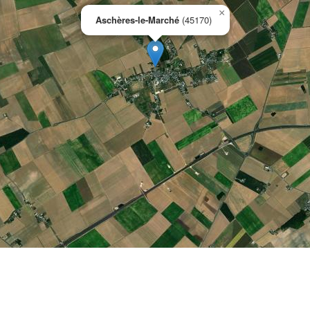
×
Aschères-le-Marché
(45170)