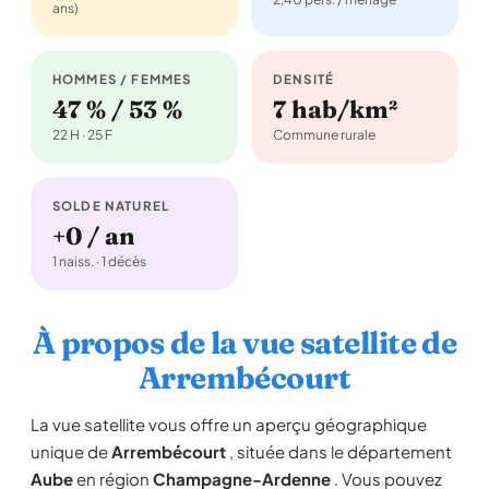
ans)
HOMMES / FEMMES
DENSITÉ
47 % / 53 %
7 hab/km²
22 H · 25 F
Commune rurale
SOLDE NATUREL
+0 / an
1 naiss. · 1 décès
À propos de la vue satellite de
Arrembécourt
La vue satellite vous offre un aperçu géographique
unique de
Arrembécourt
, située dans le département
Aube
en région
Champagne-Ardenne
. Vous pouvez