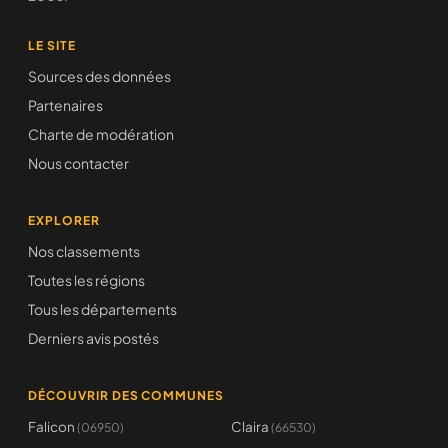
LE SITE
Sources des données
Partenaires
Charte de modération
Nous contacter
EXPLORER
Nos classements
Toutes les régions
Tous les départements
Derniers avis postés
DÉCOUVRIR DES COMMUNES
Falicon
Claira
(06950)
(66530)