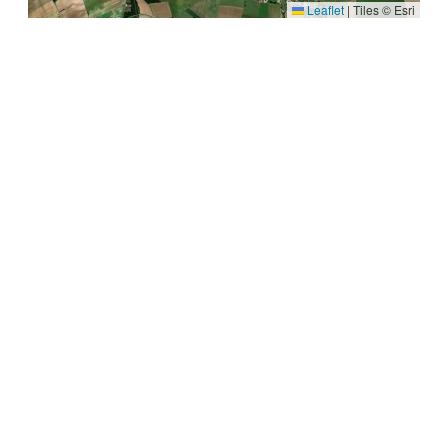
Leaflet
|
Tiles © Esri