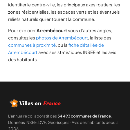
identifier le centre-ville, les principaux axes routiers, les
zones résidentielles, les espaces verts et les éventuels
reliefs naturels qui entourent la commune.
Pour explorer
Arrembécourt
sous d'autres angles,
consultez les
photos de Arrembécourt
, la liste des
communes à proximité
, ou la
fiche détaillée de
Arrembécourt
avec ses statistiques INSEE et les avis
des habitants.
Villes
·
en
·
France
L'annuaire collaboratif des
34 493 communes de France
.
Données INSEE, DVF, Géorisques · Avis des habitants depuis
2006.