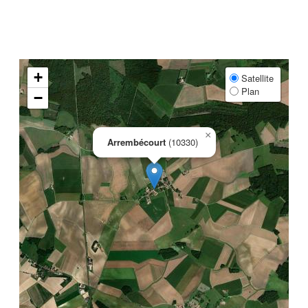
+
Satellite
Plan
−
×
Arrembécourt
(10330)