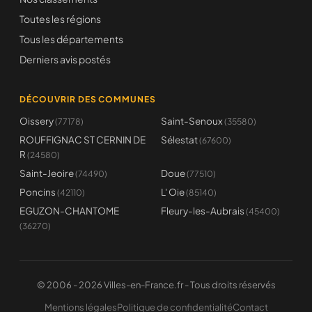
Toutes les régions
Tous les départements
Derniers avis postés
DÉCOUVRIR DES COMMUNES
Oissery
Saint-Senoux
(77178)
(35580)
ROUFFIGNAC ST CERNIN DE
Sélestat
(67600)
R
(24580)
Saint-Jeoire
Doue
(74490)
(77510)
Poncins
L' Oie
(42110)
(85140)
EGUZON-CHANTOME
Fleury-les-Aubrais
(45400)
(36270)
© 2006 - 2026 Villes-en-France.fr - Tous droits réservés
Mentions légales
Politique de confidentialité
Contact