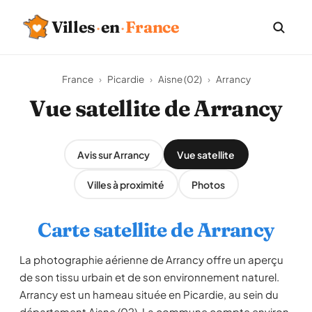
Villes
·
en
·
France
France
›
Picardie
›
Aisne (02)
›
Arrancy
Vue satellite de Arrancy
Avis sur Arrancy
Vue satellite
Villes à proximité
Photos
Carte satellite de Arrancy
La photographie aérienne de Arrancy offre un aperçu
de son tissu urbain et de son environnement naturel.
Arrancy est un hameau située en Picardie, au sein du
département Aisne (02). La commune compte environ