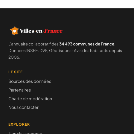
Villes
·
en
·
France
L'annuaire collaboratif des
34 493 communes de France
.
Données INSEE, DVF, Géorisques · Avis des habitants depuis
2006.
LE SITE
Sources des données
Partenaires
Charte de modération
Nous contacter
EXPLORER
Nos classements