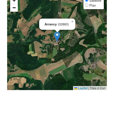
+
Satellite
Plan
−
×
Arrancy
(02860)
Leaflet
|
Tiles © Esri