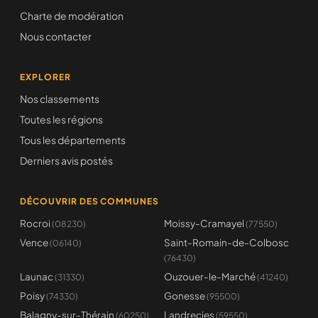
Charte de modération
Nous contacter
EXPLORER
Nos classements
Toutes les régions
Tous les départements
Derniers avis postés
DÉCOUVRIR DES COMMUNES
Rocroi
Moissy-Cramayel
(08230)
(77550)
Vence
Saint-Romain-de-Colbosc
(06140)
(76430)
Launac
Ouzouer-le-Marché
(31330)
(41240)
Poisy
Gonesse
(74330)
(95500)
Balagny-sur-Thérain
Landrecies
(60250)
(59550)