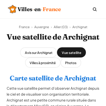
Villes
·
en
·
France
France
›
Auvergne
›
Allier (03)
›
Archignat
Vue satellite de Archignat
Avis sur Archignat
Vue satellite
Villes à proximité
Photos
Carte satellite de Archignat
Cette vue satellite permet d'observer Archignat depuis
le ciel et de visualiser son organisation territoriale.
Archignat est une petite commune rurale située dans
le département Allier (03), en région Auvergne. La