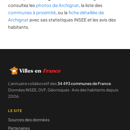
consultez les
photos de Archignat
, la liste des
communes à proximité
, ou la
fiche détaillée de
Archignat
avec ses statistiques INSEE et les avis des
habitants.
Villes
·
en
·
France
L'annuaire collaboratif des
34 493 communes de France
.
Données INSEE, DVF, Géorisques · Avis des habitants depuis
2006.
LE SITE
Sources des données
Partenaires