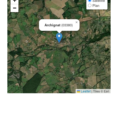
+
Satellite
Plan
−
×
Archignat
(03380)
Leaflet
|
Tiles © Esri