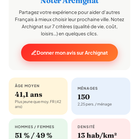
Noter Archignat
Partagez votre expérience pour aider d'autres
Français à mieux choisir leur prochaine ville. Notez
Archignat sur 7 critères (qualité de vie, coût,
loisirs…) en quelques clics.
Donner mon avis sur Archignat
ÂGE MOYEN
MÉNAGES
41,1 ans
150
Plus jeune que moy. FR (42
2,25 pers. / ménage
ans)
HOMMES / FEMMES
DENSITÉ
51 % / 49 %
13 hab/km²