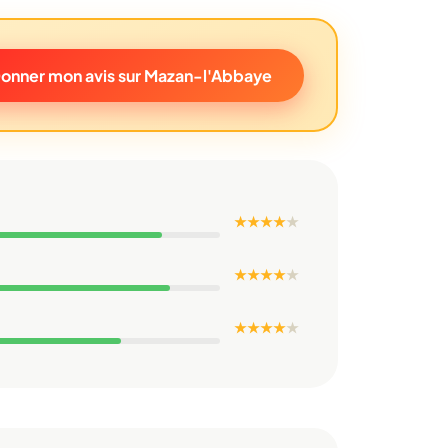
onner mon avis sur Mazan-l'Abbaye
★ ★ ★ ★
★
★ ★ ★ ★
★
★ ★ ★ ★
★