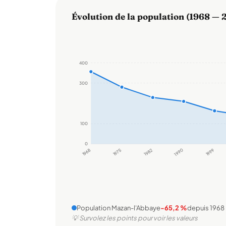
Évolution de la population (1968 — 
400
300
100
0
1968
1975
1982
1990
1999
Population Mazan-l'Abbaye
-65,2 %
depuis 1968
💡 Survolez les points pour voir les valeurs