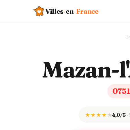
Villes
·
en
·
France
L
Mazan-l
075
★ ★ ★ ★
★
4,0/5