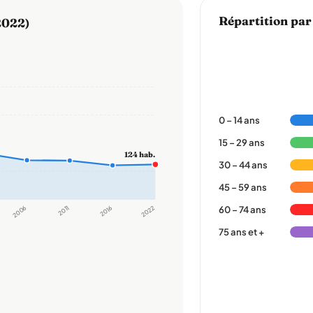
Répartition par
2022)
0 – 14 ans
15 – 29 ans
124 hab.
30 – 44 ans
45 – 59 ans
2006
2011
2016
2022
60 – 74 ans
75 ans et +