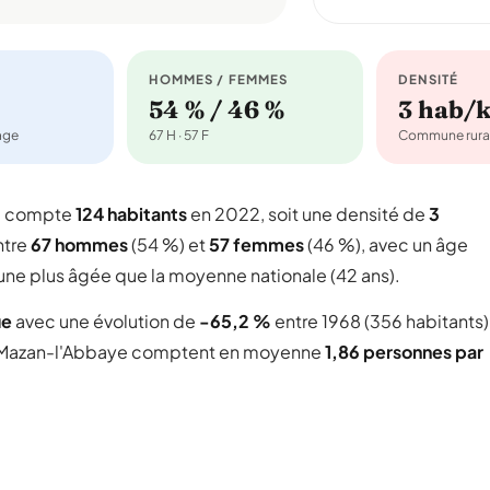
HOMMES / FEMMES
DENSITÉ
54 % / 46 %
3 hab/
nage
67 H · 57 F
Commune rura
ui compte
124 habitants
en 2022, soit une densité de
3
ntre
67 hommes
(54 %) et
57 femmes
(46 %), avec un âge
une plus âgée que la moyenne nationale (42 ans).
ue
avec une évolution de
-65,2 %
entre 1968 (356 habitants)
Mazan-l'Abbaye comptent en moyenne
1,86 personnes par