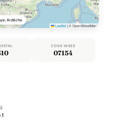
aye, Ardèche
Leaflet
|
© OpenStreetMap
POSTAL
CODE INSEE
510
07154
)
e
1