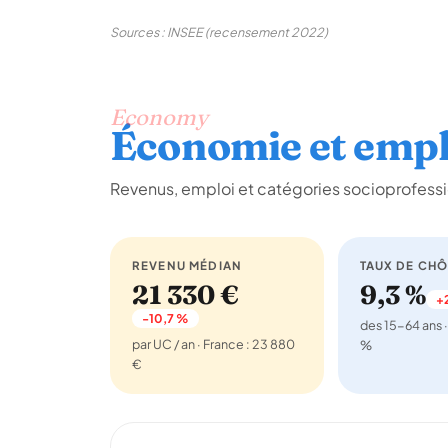
Sources : INSEE (recensement 2022)
Economy
Économie et empl
Revenus, emploi et catégories socioprofess
REVENU MÉDIAN
TAUX DE CH
21 330 €
9,3 %
+2
-10,7 %
des 15-64 ans ·
par UC / an · France : 23 880
%
€