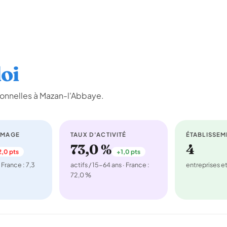
oi
ionnelles à Mazan-l'Abbaye.
ÔMAGE
TAUX D'ACTIVITÉ
ÉTABLISSEM
73,0 %
4
,0 pts
+1,0 pts
 France : 7,3
actifs / 15-64 ans · France :
entreprises 
72,0 %