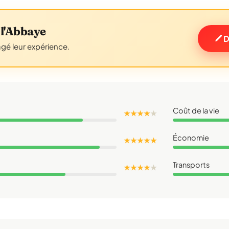
l'Abbaye
D
agé leur expérience.
Coût de la vie
★ ★ ★ ★
★
Économie
★ ★ ★ ★ ★
Transports
★ ★ ★ ★
★