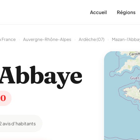
Accueil
Régions
a France
›
Auvergne-Rhône-Alpes
›
Ardèche (07)
›
Mazan-l'Abba
'Abbaye
10
2 avis d'habitants