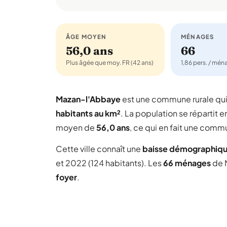
ÂGE MOYEN
MÉNAGES
56,0 ans
66
Plus âgée que moy. FR (42 ans)
1,86 pers. / mé
Mazan-l'Abbaye
est une commune rurale q
habitants au km²
. La population se répartit e
moyen de
56,0 ans
, ce qui en fait une comm
Cette ville connaît une
baisse démographiq
et 2022 (124 habitants). Les
66 ménages
de 
foyer
.