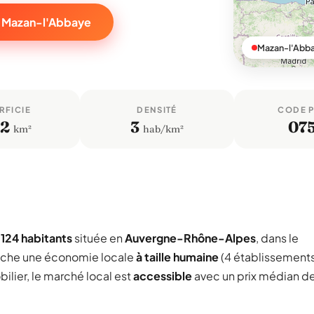
r Mazan-l'Abbaye
Mazan-l'Abb
RFICIE
DENSITÉ
CODE 
,2
3
07
km²
hab/km²
e
124 habitants
située en
Auvergne-Rhône-Alpes
, dans le
iche une économie locale
à taille humaine
(4 établissements
ilier, le marché local est
accessible
avec un prix médian d