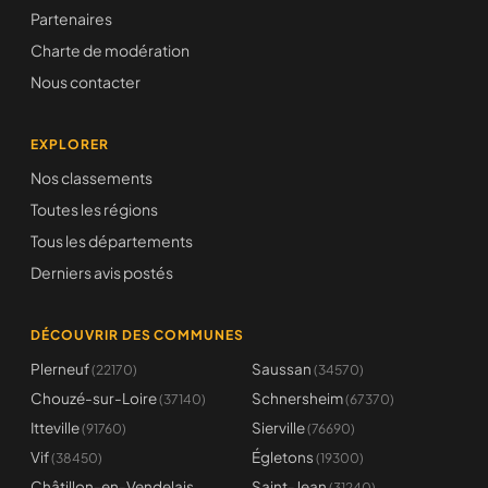
Partenaires
Charte de modération
Nous contacter
EXPLORER
Nos classements
Toutes les régions
Tous les départements
Derniers avis postés
DÉCOUVRIR DES COMMUNES
Plerneuf
Saussan
(22170)
(34570)
Chouzé-sur-Loire
Schnersheim
(37140)
(67370)
Itteville
Sierville
(91760)
(76690)
Vif
Égletons
(38450)
(19300)
Châtillon-en-Vendelais
Saint-Jean
(31240)