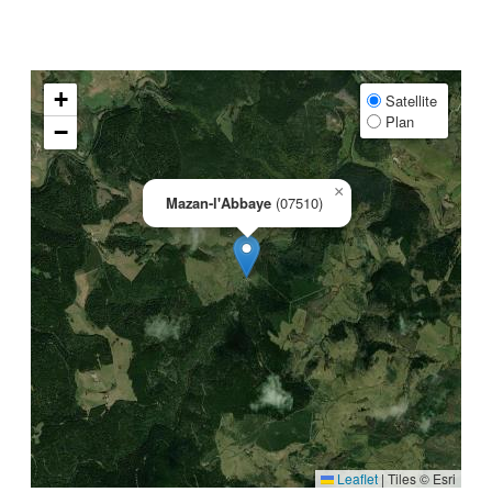
+
Satellite
Plan
−
×
Mazan-l'Abbaye
(07510)
Leaflet
|
Tiles © Esri