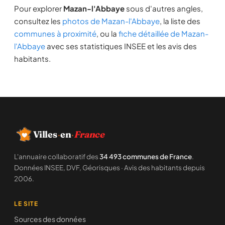
Pour explorer
Mazan-l'Abbaye
sous d'autres angles,
consultez les
photos de Mazan-l'Abbaye
, la liste des
communes à proximité
, ou la
fiche détaillée de Mazan-
l'Abbaye
avec ses statistiques INSEE et les avis des
habitants.
Villes
·
en
·
France
L'annuaire collaboratif des
34 493 communes de France
.
Données INSEE, DVF, Géorisques · Avis des habitants depuis
2006.
LE SITE
Sources des données