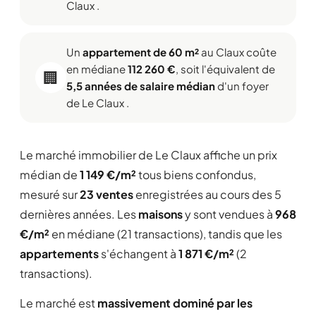
Claux .
Un
appartement de 60 m²
au Claux coûte
en médiane
112 260 €
, soit l'équivalent de
🏢
5,5 années de salaire médian
d'un foyer
de Le Claux .
Le marché immobilier de Le Claux affiche un prix
médian de
1 149 €/m²
tous biens confondus,
mesuré sur
23 ventes
enregistrées au cours des 5
dernières années. Les
maisons
y sont vendues à
968
€/m²
en médiane (21 transactions), tandis que les
appartements
s'échangent à
1 871 €/m²
(2
transactions).
Le marché est
massivement dominé par les