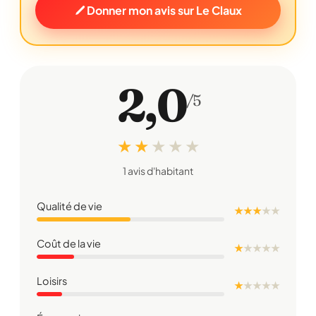
Donner mon avis sur Le Claux
2,0
/5
★ ★
★
★
★
1 avis d'habitant
Qualité de vie
★ ★ ★
★
★
Coût de la vie
★
★
★
★
★
Loisirs
★
★
★
★
★