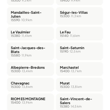
15300
· 9,3 km
15400
· 9,9 km
Mandailles-Saint-
Ségur-les-Villas
Julien
15300
· 11,3 km
15590
· 10,9 km
Le Vaulmier
Le Fau
15380
· 11,4 km
15140
· 11,6 km
Saint-Jacques-des-
Saint-Saturnin
Blats
15190
· 12,5 km
15580
· 11,9 km
Albepierre-Bredons
Marchastel
15300
· 13,4 km
15400
· 13,7 km
Chavagnac
Murat
15300
· 13,8 km
15300
· 13,8 km
RIOM ES MONTAGNE
Saint-Vincent-de-
15400
· 13,9 km
Salers
15380
· 14,5 km