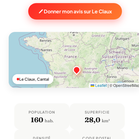
Donner mon avis sur Le Claux
Le Claux, Cantal
Leaflet
|
© OpenStreetMa
POPULATION
SUPERFICIE
160
28,0
hab.
km²
DENSITÉ
CODE POSTAL