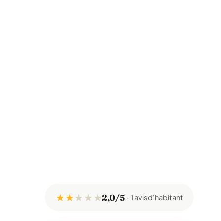
★ ★
★
★
★
2,0/5
1 avis d'habitant