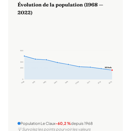
Évolution de la population (1968 —
2022)
500
300
161 hab.
200
0
1968
1975
1982
1990
1999
2006
2011
2016
2022
Population Le Claux
-60,2 %
depuis 1968
💡 Survolez les points pour voir les valeurs