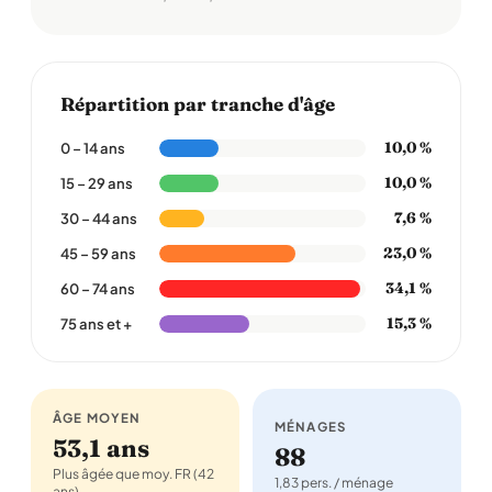
Répartition par tranche d'âge
10,0 %
0 – 14 ans
10,0 %
15 – 29 ans
7,6 %
30 – 44 ans
23,0 %
45 – 59 ans
34,1 %
60 – 74 ans
15,3 %
75 ans et +
ÂGE MOYEN
MÉNAGES
53,1 ans
88
Plus âgée que moy. FR (42
1,83 pers. / ménage
ans)