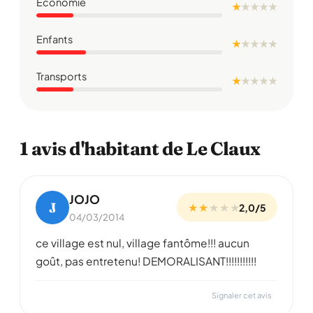
Économie
★
★
★
★
★
Enfants
★
★
★
★
★
Transports
★
★
★
★
★
1 avis d'habitant de Le Claux
JOJO
J
★ ★
★
★
★
2,0/5
04/03/2014
ce village est nul, village fantôme!!! aucun
goût, pas entretenu! DEMORALISANT!!!!!!!!!!!
Signaler cet avis