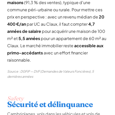
maisons
(91,3 % des ventes), typique d'une
commune péri-urbaine ou rurale. Pour mettre ces
prix en perspective : avec un revenu médian de
20
400 €/an
par UC au Claux, il faut compter
4,7
années de salaire
pour acquérir une maison de 100
m² et
5,5 années
pour un appartement de 60 m² au
Claux. Le marché immobilier reste
accessible aux
primo-accédants
avec un effort financier
raisonnable.
Source : DGFiP — DVF (Demandes de Valeurs Foncières), 5
dernières années
Safety
Sécurité et délinquance
Cambriolages, vols dans les véhicules et vols de