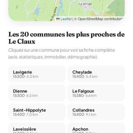
Leaflet
|
© OpenStreetMap contributors
Les 20 communes les plus proches de
Le Claux
Cliquez sur une commune pour voir sa fiche complète
(avis, statistiques, immobilier, démographie).
Lavigerie
Cheylade
15300
· 4,0 km
15400
· 5,4 km
Dienne
Le Falgoux
15300
· 6,5 km
15380
· 6,6 km
Saint-Hippolyte
Collandres
15400
· 7,0 km
15400
· 9,1 km
Laveissière
Apchon