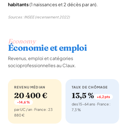
habitants
(1 naissances et 2 décès par an).
Sources : INSEE (recensement 2022)
Economy
Économie et emploi
Revenus, emploi et catégories
socioprofessionnelles au Claux.
REVENU MÉDIAN
TAUX DE CHÔMAGE
20 400 €
13,5 %
+6,2 pts
-14,6 %
des 15-64 ans · France :
par UC / an · France : 23
7,3 %
880 €