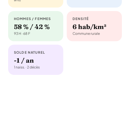
HOMMES / FEMMES
DENSITÉ
58 % / 42 %
6 hab/km²
93 H · 68 F
Commune rurale
SOLDE NATUREL
-1 / an
1 naiss. · 2 décès