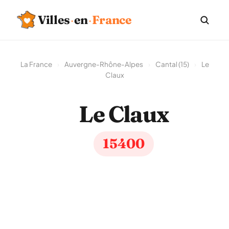
Villes
·
en
·
France
La France
›
Auvergne-Rhône-Alpes
›
Cantal (15)
›
Le
Claux
Le Claux
15400