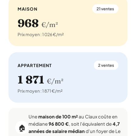
MAISON
21 ventes
968
€/m²
Prix moyen : 1 026 €/m²
APPARTEMENT
2 ventes
1 871
€/m²
Prix moyen : 1 871 €/m²
Une
maison de 100 m²
au Claux coûte en
médiane
96 800 €
, soit l'équivalent de
4,7
🏠
années de salaire médian
d'un foyer de Le