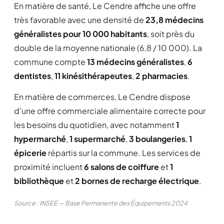
En matière de santé, Le Cendre affiche une offre
très favorable avec une densité de
23,8 médecins
généralistes pour 10 000 habitants
, soit près du
double de la moyenne nationale (6,8 / 10 000). La
commune compte
13 médecins généralistes
,
6
dentistes
,
11 kinésithérapeutes
,
2 pharmacies
.
En matière de commerces, Le Cendre dispose
d'une offre commerciale alimentaire correcte pour
les besoins du quotidien, avec notamment
1
hypermarché
,
1 supermarché
,
3 boulangeries
,
1
épicerie
répartis sur la commune. Les services de
proximité incluent
6 salons de coiffure
et
1
bibliothèque
et
2 bornes de recharge électrique
.
Source : INSEE — Base Permanente des Équipements 2024