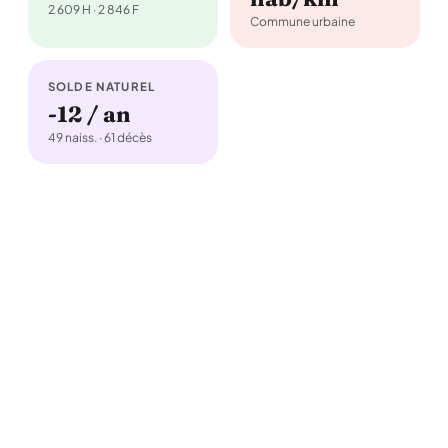
2 609 H · 2 846 F
Commune urbaine
SOLDE NATUREL
-12 / an
49 naiss. · 61 décès