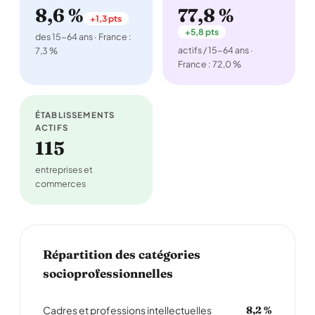
8,6 %
77,8 %
+1,3 pts
+5,8 pts
des 15-64 ans · France :
actifs / 15-64 ans ·
7,3 %
France : 72,0 %
ÉTABLISSEMENTS
ACTIFS
115
entreprises et
commerces
Répartition des catégories
socioprofessionnelles
Cadres et professions intellectuelles
8,2 %