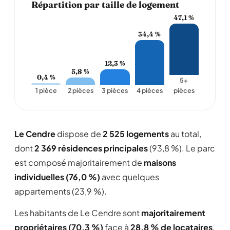
Répartition par taille de logement
47,1 %
34,4 %
12,3 %
5,8 %
0,4 %
5+
1 pièce
2 pièces
3 pièces
4 pièces
pièces
Le Cendre
dispose de
2 525 logements
au total,
dont
2 369 résidences principales
(93,8 %). Le parc
est composé majoritairement de
maisons
individuelles (76,0 %)
avec quelques
appartements (23,9 %).
Les habitants de Le Cendre sont
majoritairement
propriétaires (70,3 %)
face à
28,8 % de locataires
,