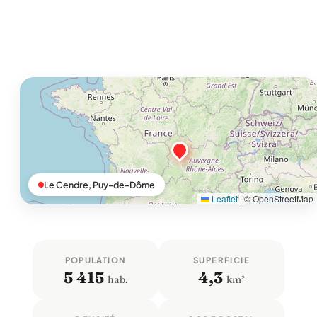
Le Cendre, Puy-de-Dôme
Leaflet
|
© OpenStreetMap
POPULATION
SUPERFICIE
5 415
4,3
hab.
km²