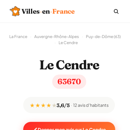
Villes
·
en
·
France
La France
›
Auvergne-Rhône-Alpes
›
Puy-de-Dôme (63)
›
Le Cendre
Le Cendre
63670
★ ★ ★ ★
★
3,6/5
12 avis d'habitants
Donner mon avis sur Le Cendre