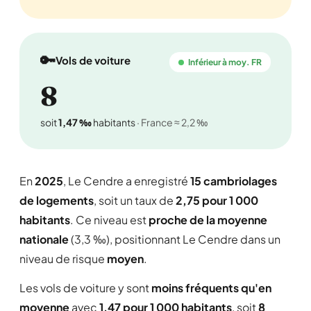
🔑
Vols de voiture
Inférieur à moy. FR
8
soit
1,47 ‰
habitants
· France ≈ 2,2 ‰
En
2025
, Le Cendre a enregistré
15 cambriolages
de logements
, soit un taux de
2,75 pour 1 000
habitants
. Ce niveau est
proche de la moyenne
nationale
(3,3 ‰), positionnant Le Cendre dans un
niveau de risque
moyen
.
Les vols de voiture y sont
moins fréquents qu'en
moyenne
avec
1,47 pour 1 000 habitants
, soit
8