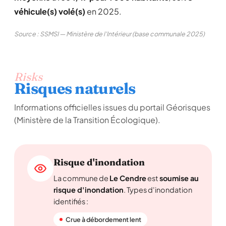
véhicule(s) volé(s)
en 2025.
Source : SSMSI — Ministère de l'Intérieur (base communale 2025)
Risks
Risques naturels
Informations officielles issues du portail Géorisques
(Ministère de la Transition Écologique).
Risque d'inondation
La commune de
Le Cendre
est
soumise au
risque d'inondation
. Types d'inondation
identifiés :
Crue à débordement lent