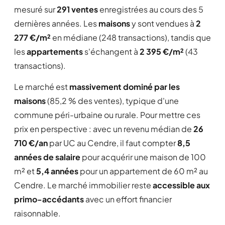
mesuré sur
291 ventes
enregistrées au cours des 5
dernières années. Les
maisons
y sont vendues à
2
277 €/m²
en médiane (248 transactions), tandis que
les
appartements
s'échangent à
2 395 €/m²
(43
transactions).
Le marché est
massivement dominé par les
maisons
(85,2 % des ventes), typique d'une
commune péri-urbaine ou rurale. Pour mettre ces
prix en perspective : avec un revenu médian de
26
710 €/an
par UC au Cendre, il faut compter
8,5
années de salaire
pour acquérir une maison de 100
m² et
5,4 années
pour un appartement de 60 m² au
Cendre. Le marché immobilier reste
accessible aux
primo-accédants
avec un effort financier
raisonnable.