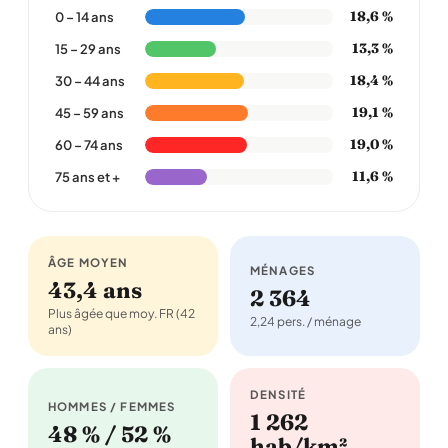
18,6 %
0 – 14 ans
13,3 %
15 – 29 ans
18,4 %
30 – 44 ans
19,1 %
45 – 59 ans
19,0 %
60 – 74 ans
11,6 %
75 ans et +
ÂGE MOYEN
MÉNAGES
43,4 ans
2 364
Plus âgée que moy. FR (42
2,24 pers. / ménage
ans)
DENSITÉ
HOMMES / FEMMES
1 262
48 % / 52 %
hab/km²