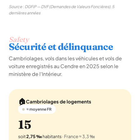
Source : DGFiP — DVF (Demandes de Valeurs Foncières), 5
dernières années
Safety
Sécurité et délinquance
Cambriolages, vols dans les véhicules et vols de
voiture enregistrés au Cendre en 2025 selon le
ministère de l'Intérieur.
🏠
Cambriolages de logements
≈ moyenne FR
15
soit
2,75 ‰
habitants
· France ≈ 3,3 ‰