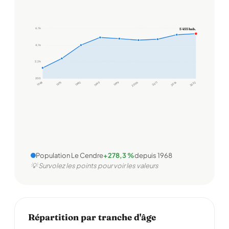
6,1 k
5 455 hab.
4,1 k
2,2 k
200
1968
1975
1982
1990
1999
2006
2011
2016
2022
Population Le Cendre
+278,3 %
depuis 1968
💡 Survolez les points pour voir les valeurs
Répartition par tranche d'âge