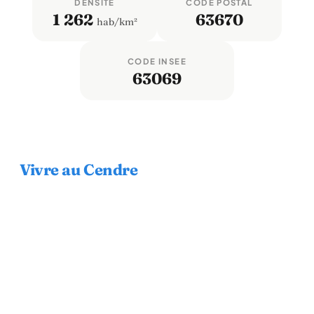
DENSITÉ
CODE POSTAL
1 262
63670
hab/km²
CODE INSEE
63069
Vivre au Cendre