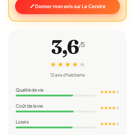
Donner mon avis sur Le Cendre
3,6
/5
★ ★ ★ ★
★
12 avis d'habitants
Qualité de vie
★ ★ ★ ★
★
Coût de la vie
★ ★ ★ ★
★
Loisirs
★ ★ ★ ★
★