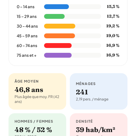
15,3 %
0 – 14 ans
12,7 %
15 – 29 ans
19,2 %
30 – 44 ans
19,0 %
45 – 59 ans
16,9 %
60 – 74 ans
16,9 %
75 ans et +
ÂGE MOYEN
MÉNAGES
46,8 ans
241
Plus âgée que moy. FR (42
2,19 pers. / ménage
ans)
HOMMES / FEMMES
DENSITÉ
48 % / 52 %
39 hab/km²