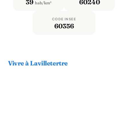
39
60240
hab/km²
CODE INSEE
60356
Vivre à Lavilletertre