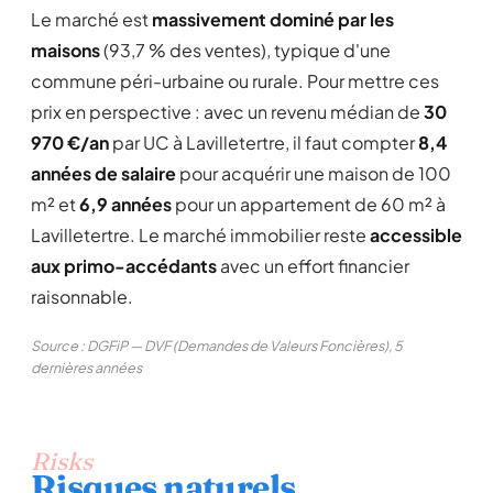
Le marché est
massivement dominé par les
maisons
(93,7 % des ventes), typique d'une
commune péri-urbaine ou rurale. Pour mettre ces
prix en perspective : avec un revenu médian de
30
970 €/an
par UC à Lavilletertre, il faut compter
8,4
années de salaire
pour acquérir une maison de 100
m² et
6,9 années
pour un appartement de 60 m² à
Lavilletertre. Le marché immobilier reste
accessible
aux primo-accédants
avec un effort financier
raisonnable.
Source : DGFiP — DVF (Demandes de Valeurs Foncières), 5
dernières années
Risks
Risques naturels