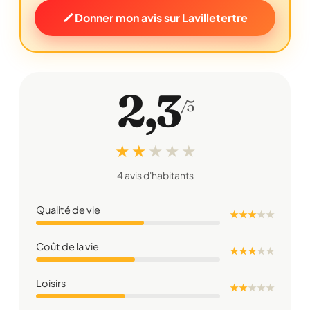
Donner mon avis sur Lavilletertre
2,3
/5
★ ★
★
★
★
4 avis d'habitants
Qualité de vie
★ ★ ★
★
★
Coût de la vie
★ ★ ★
★
★
Loisirs
★ ★
★
★
★