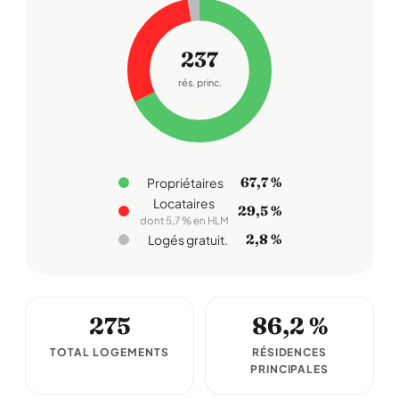
237
rés. princ.
67,7 %
Propriétaires
Locataires
29,5 %
dont 5,7 % en HLM
2,8 %
Logés gratuit.
275
86,2 %
TOTAL LOGEMENTS
RÉSIDENCES
PRINCIPALES