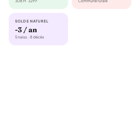
308 H · 329 F
Commune rurale
SOLDE NATUREL
-3 / an
5 naiss. · 8 décès