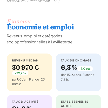
Sources : INSEE (recensement 2022)
Economy
Économie et emploi
Revenus, emploi et catégories
socioprofessionnelles à Lavilletertre.
REVENU MÉDIAN
TAUX DE CHÔMAGE
30 970 €
6,3 %
-1,0 pts
+29,7 %
des 15-64 ans · France :
par UC / an · France : 23
7,3 %
880 €
TAUX D'ACTIVITÉ
ÉTABLISSEMENTS
ACTIFS