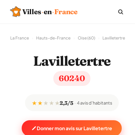
Villes
·
en
·
France
La France
›
Hauts-de-France
›
Oise (60)
›
Lavilletertre
Lavilletertre
60240
★ ★
★
★
★
2,3/5
4 avis d'habitants
Donner mon avis sur Lavilletertre