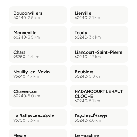
Bouconvillers
Lierville
60240
· 2,8 km
60240
· 3,1 km
Monneville
Tourly
60240
· 3,5 km
60240
· 3,6 km
Chars
Liancourt-Saint-Pierre
95750
· 4,4 km
60240
· 4,7 km
Neuilly-en-Vexin
Boubiers
95640
· 4,7 km
60240
· 5,0 km
Chavençon
HADANCOURT LE HAUT
60240
· 5,0 km
CLOCHE
60240
· 5,1 km
Le Bellay-en-Vexin
Fay-les-Étangs
95750
· 5,6 km
60240
· 6,0 km
Fleury
Le Heaulme