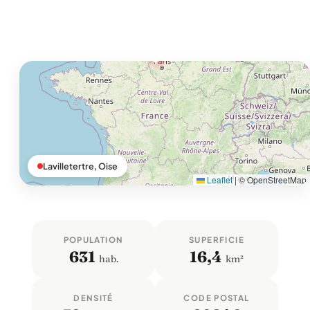
Lavilletertre, Oise
Leaflet
|
© OpenStreetMap
POPULATION
SUPERFICIE
631
16,4
hab.
km²
DENSITÉ
CODE POSTAL