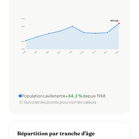
700
637 hab.
600
400
300
1968
1975
1982
1990
1999
2006
2011
2016
2022
Population Lavilletertre
+54,2 %
depuis 1968
💡 Survolez les points pour voir les valeurs
Répartition par tranche d'âge