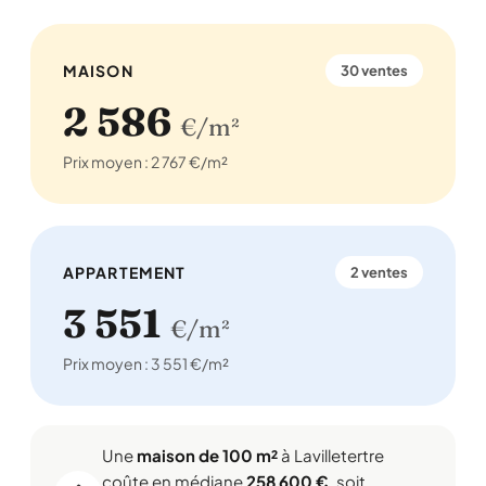
MAISON
30 ventes
2 586
€/m²
Prix moyen : 2 767 €/m²
APPARTEMENT
2 ventes
3 551
€/m²
Prix moyen : 3 551 €/m²
Une
maison de 100 m²
à Lavilletertre
coûte en médiane
258 600 €
, soit