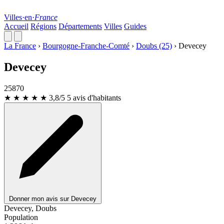
Villes
·
en
·
France
Accueil
Régions
Départements
Villes
Guides
La France
›
Bourgogne-Franche-Comté
›
Doubs (25)
›
Devecey
Devecey
25870
★ ★ ★ ★
★
3,8/5
5 avis d'habitants
Donner mon avis sur Devecey
Devecey, Doubs
Population