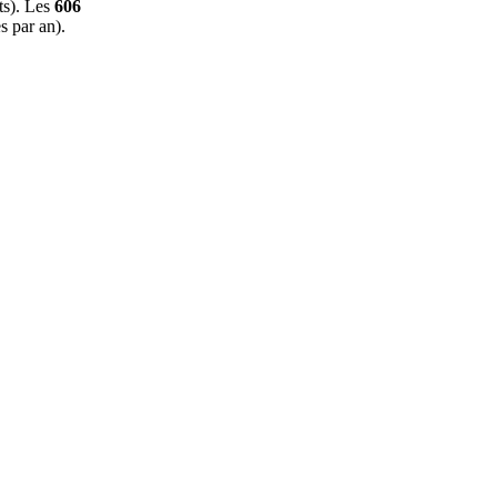
ts). Les
606
s par an).