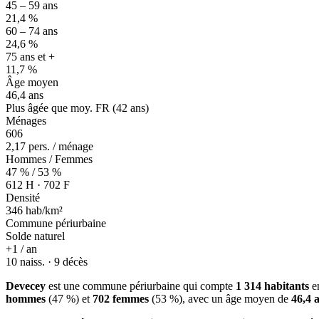
45 – 59 ans
21,4 %
60 – 74 ans
24,6 %
75 ans et +
11,7 %
Âge moyen
46,4 ans
Plus âgée que moy. FR (42 ans)
Ménages
606
2,17 pers. / ménage
Hommes / Femmes
47 % / 53 %
612 H · 702 F
Densité
346 hab/km²
Commune périurbaine
Solde naturel
+1 / an
10 naiss. · 9 décès
Devecey
est une commune périurbaine qui compte
1 314 habitants
en
hommes
(47 %) et
702 femmes
(53 %), avec un âge moyen de
46,4 