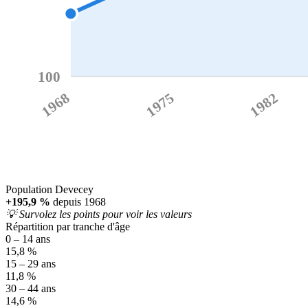
100
1968
1975
1982
Population Devecey
+195,9 %
depuis 1968
💡 Survolez les points pour voir les valeurs
Répartition par tranche d'âge
0 – 14 ans
15,8 %
15 – 29 ans
11,8 %
30 – 44 ans
14,6 %