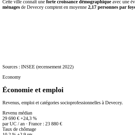
Cette ville connaît une
forte croissance démographique
avec une év
ménages
de Devecey comptent en moyenne
2,17 personnes par foy
Sources : INSEE (recensement 2022)
Economy
Économie et emploi
Revenus, emploi et catégories socioprofessionnelles à Devecey.
Revenu médian
29 690 €
+24,3 %
par UC / an · France : 23 880 €
Taux de chômage
10,2 %
+2,9 pts