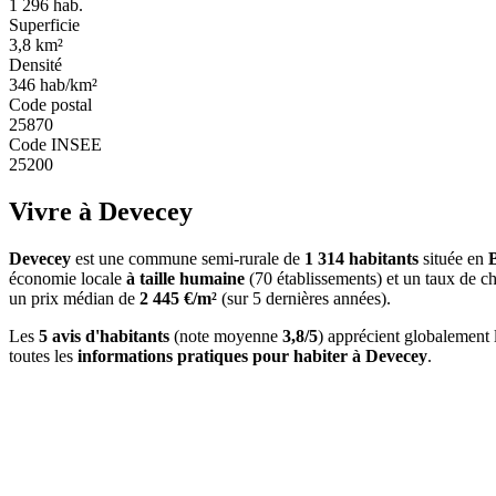
1 296
hab.
Superficie
3,8
km²
Densité
346
hab/km²
Code postal
25870
Code INSEE
25200
Vivre à Devecey
Devecey
est une commune semi-rurale de
1 314 habitants
située en
économie locale
à taille humaine
(70 établissements) et un taux de 
un prix médian de
2 445 €/m²
(sur 5 dernières années).
Les
5 avis d'habitants
(note moyenne
3,8/5
) apprécient globalement
toutes les
informations pratiques pour habiter à Devecey
.