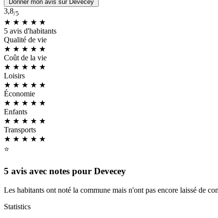
Donner mon avis sur Devecey
3,8
/5
★ ★ ★ ★
★
5 avis d'habitants
Qualité de vie
★ ★ ★ ★
★
Coût de la vie
★ ★ ★
★
★
Loisirs
★ ★ ★
★
★
Économie
★ ★ ★ ★
★
Enfants
★ ★ ★
★
★
Transports
★ ★ ★
★
★
⭐
5 avis avec notes pour Devecey
Les habitants ont noté la commune mais n'ont pas encore laissé de com
Statistics