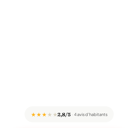
★ ★ ★
★
★
2,8/5
4 avis d'habitants