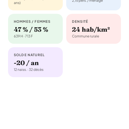
2,15 pers. / ménage
ans)
HOMMES / FEMMES
DENSITÉ
47 % / 53 %
24 hab/km²
639 H · 713 F
Commune rurale
SOLDE NATUREL
-20 / an
12 naiss. · 32 décès