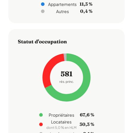
11,3 %
Appartements
0,4 %
Autres
Statut d'occupation
581
rés. princ.
67,6 %
Propriétaires
Locataires
30,3 %
dont 5,0 % en HLM