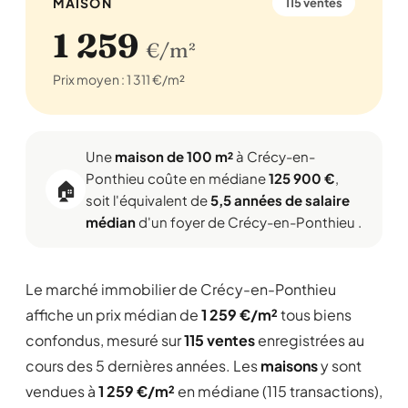
MAISON
115 ventes
1 259
€/m²
Prix moyen : 1 311 €/m²
Une
maison de 100 m²
à Crécy-en-
Ponthieu coûte en médiane
125 900 €
,
🏠
soit l'équivalent de
5,5 années de salaire
médian
d'un foyer de Crécy-en-Ponthieu .
Le marché immobilier de Crécy-en-Ponthieu
affiche un prix médian de
1 259 €/m²
tous biens
confondus, mesuré sur
115 ventes
enregistrées au
cours des 5 dernières années. Les
maisons
y sont
vendues à
1 259 €/m²
en médiane (115 transactions),