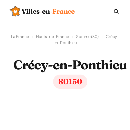
Villes
·
en
·
France
La France
›
Hauts-de-France
›
Somme (80)
›
Crécy-
en-Ponthieu
Crécy-en-Ponthieu
80150