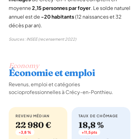
moyenne
2,15 personnes par foyer
. Le solde naturel
annuel est de
-20 habitants
(12 naissances et 32
décès par an).
Sources : INSEE (recensement 2022)
Economy
Économie et emploi
Revenus, emploi et catégories
socioprofessionnelles à Crécy-en-Ponthieu.
REVENU MÉDIAN
TAUX DE CHÔMAGE
22 980 €
18,8 %
-3,8 %
+11,5 pts