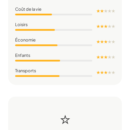
Coût de la vie
★ ★
★
★
★
Loisirs
★ ★ ★
★
★
Économie
★ ★ ★
★
★
Enfants
★ ★ ★
★
★
Transports
★ ★ ★
★
★
⭐