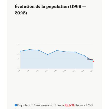
Évolution de la population (1968 —
2022)
1,7 k
1,5 k
1,4 k
1 352 hab.
1,2 k
1968
1975
1982
1990
1999
2006
2011
2016
2022
Population Crécy-en-Ponthieu
-13,6 %
depuis 1968