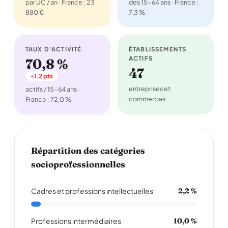
par UC / an · France : 23
des 15-64 ans · France :
880 €
7,3 %
TAUX D'ACTIVITÉ
ÉTABLISSEMENTS
ACTIFS
70,8 %
47
-1,2 pts
entreprises et
actifs / 15-64 ans ·
commerces
France : 72,0 %
Répartition des catégories
socioprofessionnelles
Cadres et professions intellectuelles
2,2 %
Professions intermédiaires
10,0 %