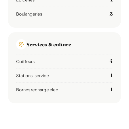
2
Boulangeries
Services & culture
4
Coiffeurs
1
Stations-service
1
Bornes recharge élec.