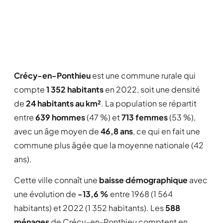
Crécy-en-Ponthieu
est une commune rurale qui
compte
1 352 habitants
en 2022, soit une densité
de
24 habitants au km²
. La population se répartit
entre
639 hommes
(47 %) et
713 femmes
(53 %),
avec un âge moyen de
46,8 ans
, ce qui en fait une
commune plus âgée que la moyenne nationale (42
ans).
Cette ville connaît une
baisse démographique
avec
une évolution de
-13,6 %
entre 1968 (1 564
habitants) et 2022 (1 352 habitants). Les
588
ménages
de Crécy-en-Ponthieu comptent en