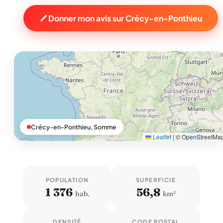
Donner mon avis sur Crécy-en-Ponthieu
Crécy-en-Ponthieu, Somme
Leaflet
|
© OpenStreetMa
POPULATION
SUPERFICIE
1 376
56,8
hab.
km²
DENSITÉ
CODE POSTAL