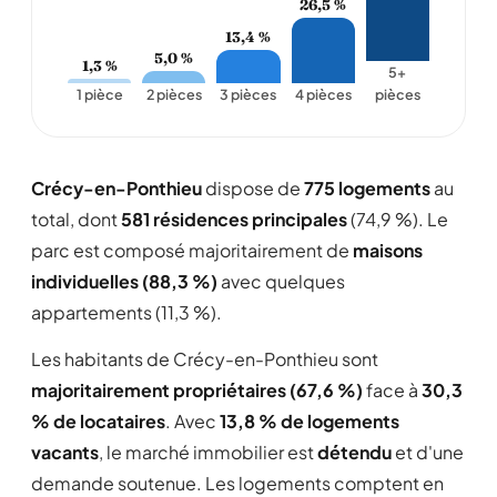
26,5 %
13,4 %
5,0 %
1,3 %
5+
1 pièce
2 pièces
3 pièces
4 pièces
pièces
Crécy-en-Ponthieu
dispose de
775 logements
au
total, dont
581 résidences principales
(74,9 %). Le
parc est composé majoritairement de
maisons
individuelles (88,3 %)
avec quelques
appartements (11,3 %).
Les habitants de Crécy-en-Ponthieu sont
majoritairement propriétaires (67,6 %)
face à
30,3
% de locataires
. Avec
13,8 % de logements
vacants
, le marché immobilier est
détendu
et d'une
demande soutenue. Les logements comptent en