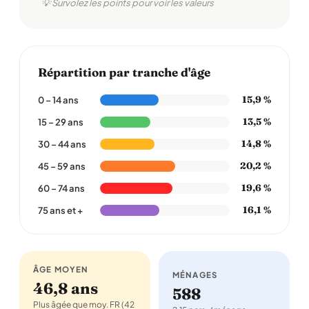
💡 Survolez les points pour voir les valeurs
Répartition par tranche d'âge
15,9 %
0 – 14 ans
13,5 %
15 – 29 ans
14,8 %
30 – 44 ans
20,2 %
45 – 59 ans
19,6 %
60 – 74 ans
16,1 %
75 ans et +
ÂGE MOYEN
MÉNAGES
46,8 ans
588
Plus âgée que moy. FR (42