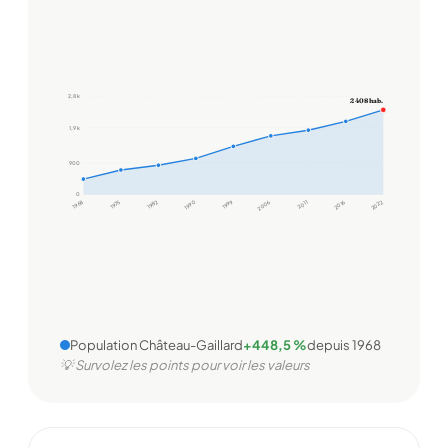
2,8 k
2 408 hab.
1,9 k
900
0
1968
1975
1982
1990
1999
2006
2011
2016
2022
Population Château-Gaillard
+448,5 %
depuis 1968
💡 Survolez les points pour voir les valeurs