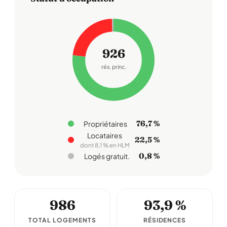
926
rés. princ.
76,7 %
Propriétaires
Locataires
22,5 %
dont 8,1 % en HLM
0,8 %
Logés gratuit.
986
93,9 %
TOTAL LOGEMENTS
RÉSIDENCES