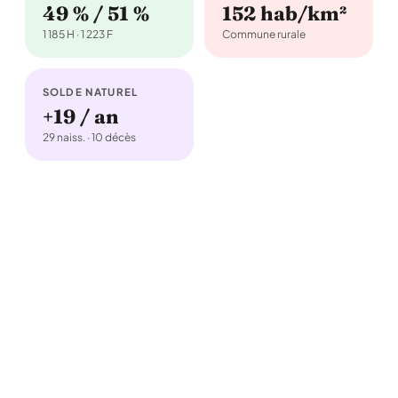
49 % / 51 %
152 hab/km²
1 185 H · 1 223 F
Commune rurale
SOLDE NATUREL
+19 / an
29 naiss. · 10 décès