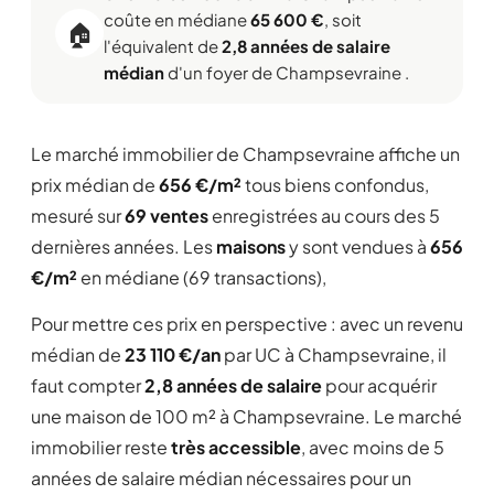
coûte en médiane
65 600 €
, soit
🏠
l'équivalent de
2,8 années de salaire
médian
d'un foyer de Champsevraine .
Le marché immobilier de Champsevraine affiche un
prix médian de
656 €/m²
tous biens confondus,
mesuré sur
69 ventes
enregistrées au cours des 5
dernières années. Les
maisons
y sont vendues à
656
€/m²
en médiane (69 transactions),
Pour mettre ces prix en perspective : avec un revenu
médian de
23 110 €/an
par UC à Champsevraine, il
faut compter
2,8 années de salaire
pour acquérir
une maison de 100 m² à Champsevraine. Le marché
immobilier reste
très accessible
, avec moins de 5
années de salaire médian nécessaires pour un