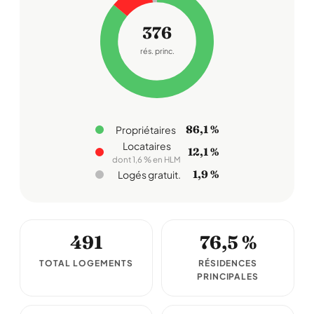
376
rés. princ.
86,1 %
Propriétaires
Locataires
12,1 %
dont 1,6 % en HLM
1,9 %
Logés gratuit.
491
76,5 %
TOTAL LOGEMENTS
RÉSIDENCES
PRINCIPALES