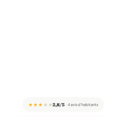
★ ★ ★
★
★
2,8/5
4 avis d'habitants