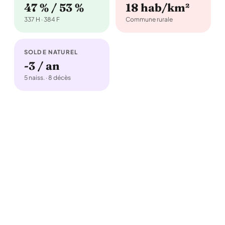
47 % / 53 %
18 hab/km²
337 H · 384 F
Commune rurale
SOLDE NATUREL
-3 / an
5 naiss. · 8 décès