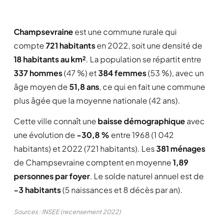
Champsevraine
est une commune rurale qui
compte
721 habitants
en 2022, soit une densité de
18 habitants au km²
. La population se répartit entre
337 hommes
(47 %) et
384 femmes
(53 %), avec un
âge moyen de
51,8 ans
, ce qui en fait une commune
plus âgée que la moyenne nationale (42 ans).
Cette ville connaît une
baisse démographique
avec
une évolution de
-30,8 %
entre 1968 (1 042
habitants) et 2022 (721 habitants). Les
381 ménages
de Champsevraine comptent en moyenne
1,89
personnes par foyer
. Le solde naturel annuel est de
-3 habitants
(5 naissances et 8 décès par an).
Sources : INSEE (recensement 2022)