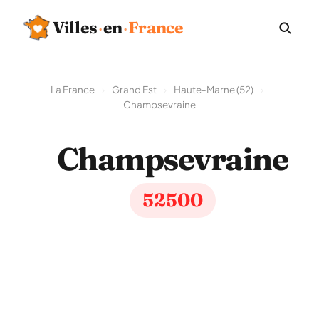
Villes
·
en
·
France
La France
›
Grand Est
›
Haute-Marne (52)
›
Champsevraine
Champsevraine
52500