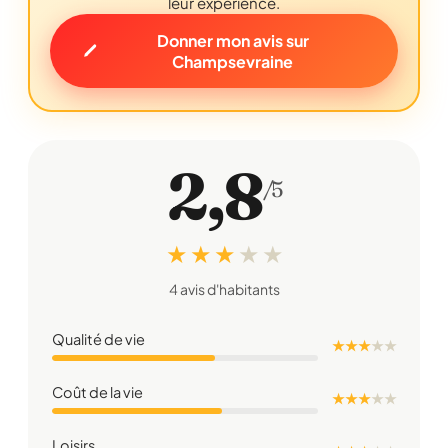
leur expérience.
Donner mon avis sur
Champsevraine
2,8
/5
★ ★ ★
★
★
4 avis d'habitants
Qualité de vie
★ ★ ★
★
★
Coût de la vie
★ ★ ★
★
★
Loisirs