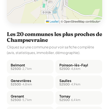
Leaflet
|
© OpenStreetMap contributors
Les 20 communes les plus proches de
Champsevraine
Cliquez sur une commune pour voir sa fiche complète
(avis, statistiques, immobilier, démographie).
Belmont
Poinson-lès-Fayl
52500
· 2,7 km
52500
· 4,6 km
Genevrières
Saulles
52500
· 4,8 km
52500
· 4,9 km
Grenant
Tornay
52500
· 5,7 km
52500
· 6,4 km