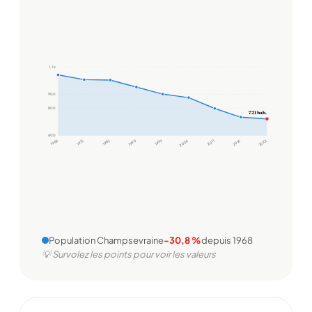
1,1 k
900
800
721 hab.
600
1968
1975
1982
1990
1999
2006
2011
2016
2022
Population Champsevraine
-30,8 %
depuis 1968
💡 Survolez les points pour voir les valeurs