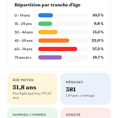
Répartition par tranche d'âge
10,5 %
0 – 14 ans
9,8 %
15 – 29 ans
13,5 %
30 – 44 ans
22,0 %
45 – 59 ans
27,5 %
60 – 74 ans
16,7 %
75 ans et +
ÂGE MOYEN
MÉNAGES
51,8 ans
381
Plus âgée que moy. FR (42
1,89 pers. / ménage
ans)
HOMMES / FEMMES
DENSITÉ