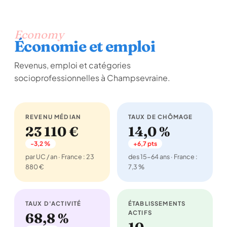
Economy
Économie et emploi
Revenus, emploi et catégories
socioprofessionnelles à Champsevraine.
REVENU MÉDIAN
TAUX DE CHÔMAGE
23 110 €
14,0 %
-3,2 %
+6,7 pts
par UC / an · France : 23
des 15-64 ans · France :
880 €
7,3 %
TAUX D'ACTIVITÉ
ÉTABLISSEMENTS
ACTIFS
68,8 %