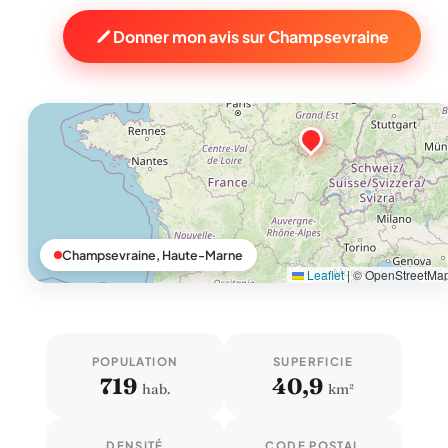
Donner mon avis sur Champsevraine
Champsevraine, Haute-Marne
Leaflet
|
© OpenStreetMa
POPULATION
SUPERFICIE
719
40,9
hab.
km²
DENSITÉ
CODE POSTAL