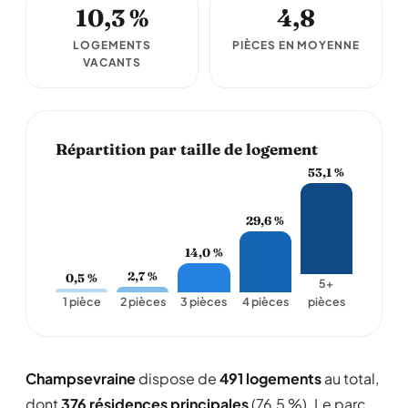
10,3 %
4,8
LOGEMENTS
PIÈCES EN MOYENNE
VACANTS
Répartition par taille de logement
53,1 %
29,6 %
14,0 %
2,7 %
0,5 %
5+
1 pièce
2 pièces
3 pièces
4 pièces
pièces
Champsevraine
dispose de
491 logements
au total,
dont
376 résidences principales
(76,5 %). Le parc