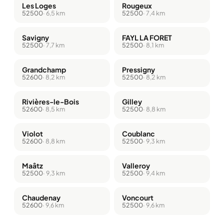
Les Loges
Rougeux
52500
· 6,5 km
52500
· 7,4 km
Savigny
FAYL LA FORET
52500
· 7,7 km
52500
· 8,1 km
Grandchamp
Pressigny
52600
· 8,2 km
52500
· 8,2 km
Rivières-le-Bois
Gilley
52600
· 8,5 km
52500
· 8,8 km
Violot
Coublanc
52600
· 8,8 km
52500
· 9,3 km
Maâtz
Valleroy
52500
· 9,3 km
52500
· 9,4 km
Chaudenay
Voncourt
52600
· 9,6 km
52500
· 9,6 km