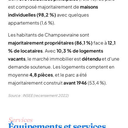
est composé majoritairement de
maisons
individuelles (98,2 %)
avec quelques
appartements (1,6 %).
Les habitants de Champsevraine sont
majoritairement propriétaires (86,1 %)
face à
12,1
% de locataires
. Avec
10,3 % de logements
vacants
, le marché immobilier est
détendu
et d'une
demande soutenue. Les logements comptent en
moyenne
4,8 pièces
, et le parc a été
majoritairement construit
avant 1946
(53,4 %).
Source : INSEE (recensement 2022)
Services
Équipements et services