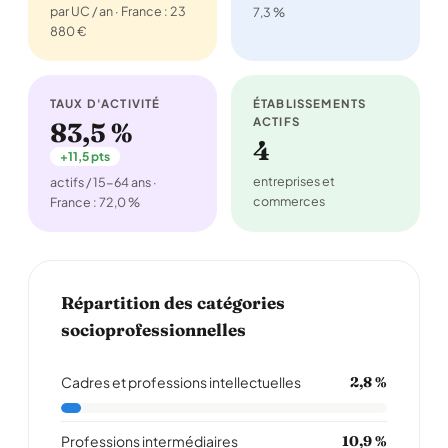
par UC / an · France : 23
7,3 %
880 €
TAUX D'ACTIVITÉ
ÉTABLISSEMENTS
ACTIFS
83,5 %
4
+11,5 pts
entreprises et
actifs / 15-64 ans ·
commerces
France : 72,0 %
Répartition des catégories
socioprofessionnelles
Cadres et professions intellectuelles
2,8 %
Professions intermédiaires
10,9 %