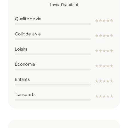
1 avis d'habitant
Qualité de vie
★
★
★
★
★
Coût de la vie
★
★
★
★
★
Loisirs
★
★
★
★
★
Économie
★
★
★
★
★
Enfants
★
★
★
★
★
Transports
★
★
★
★
★