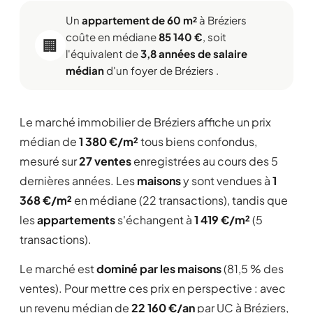
Un
appartement de 60 m²
à Bréziers
coûte en médiane
85 140 €
, soit
🏢
l'équivalent de
3,8 années de salaire
médian
d'un foyer de Bréziers .
Le marché immobilier de Bréziers affiche un prix
médian de
1 380 €/m²
tous biens confondus,
mesuré sur
27 ventes
enregistrées au cours des 5
dernières années. Les
maisons
y sont vendues à
1
368 €/m²
en médiane (22 transactions), tandis que
les
appartements
s'échangent à
1 419 €/m²
(5
transactions).
Le marché est
dominé par les maisons
(81,5 % des
ventes). Pour mettre ces prix en perspective : avec
un revenu médian de
22 160 €/an
par UC à Bréziers,