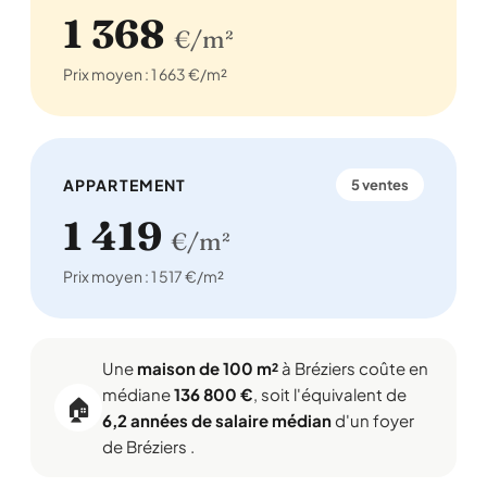
1 368
€/m²
Prix moyen : 1 663 €/m²
APPARTEMENT
5 ventes
1 419
€/m²
Prix moyen : 1 517 €/m²
Une
maison de 100 m²
à Bréziers coûte en
médiane
136 800 €
, soit l'équivalent de
🏠
6,2 années de salaire médian
d'un foyer
de Bréziers .