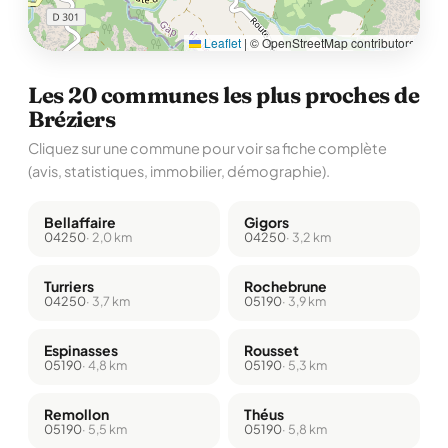
Leaflet
|
© OpenStreetMap contributors
Les 20 communes les plus proches de
Bréziers
Cliquez sur une commune pour voir sa fiche complète
(avis, statistiques, immobilier, démographie).
Bellaffaire
Gigors
04250
· 2,0 km
04250
· 3,2 km
Turriers
Rochebrune
04250
· 3,7 km
05190
· 3,9 km
Espinasses
Rousset
05190
· 4,8 km
05190
· 5,3 km
Remollon
Théus
05190
· 5,5 km
05190
· 5,8 km