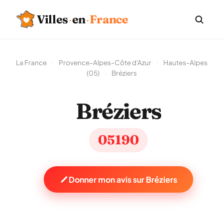
Villes
·
en
·
France
La France
›
Provence-Alpes-Côte d'Azur
›
Hautes-Alpes
(05)
›
Bréziers
Bréziers
05190
Donner mon avis sur Bréziers