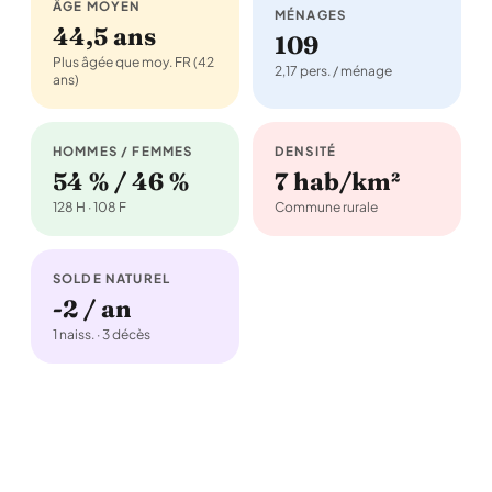
ÂGE MOYEN
MÉNAGES
44,5 ans
109
Plus âgée que moy. FR (42
2,17 pers. / ménage
ans)
HOMMES / FEMMES
DENSITÉ
54 % / 46 %
7 hab/km²
128 H · 108 F
Commune rurale
SOLDE NATUREL
-2 / an
1 naiss. · 3 décès