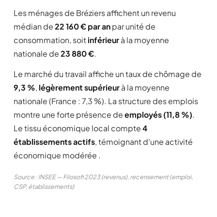
Les ménages de Bréziers affichent un revenu
médian de
22 160 € par an
par unité de
consommation, soit
inférieur
à la moyenne
nationale de
23 880 €
.
Le marché du travail affiche un taux de chômage de
9,3 %
,
légèrement supérieur
à la moyenne
nationale (France : 7,3 %). La structure des emplois
montre une forte présence de
employés (11,8 %)
.
Le tissu économique local compte
4
établissements actifs
, témoignant d'une activité
économique modérée .
Source : INSEE — Filosofi 2023 (revenus), recensement (emploi,
CSP, établissements)