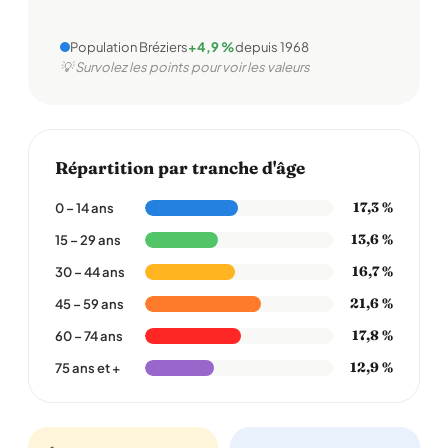
Population Bréziers
+4,9 %
depuis 1968
💡 Survolez les points pour voir les valeurs
Répartition par tranche d'âge
17,3 %
0 – 14 ans
13,6 %
15 – 29 ans
16,7 %
30 – 44 ans
21,6 %
45 – 59 ans
17,8 %
60 – 74 ans
12,9 %
75 ans et +