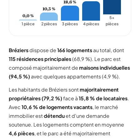
18,6 %
10,3 %
0,0 %
5+
1 pièce
2 pièces
3 pièces
4 pièces
pièces
Bréziers
dispose de
166 logements
au total, dont
115 résidences principales
(68,9 %). Le parc est
composé majoritairement de
maisons individuelles
(94,5 %)
avec quelques appartements (4,9 %).
Les habitants de Bréziers sont
majoritairement
propriétaires (79,2 %)
face à
15,8 % de locataires
.
Avec
10,6 % de logements vacants
, le marché
immobilier est
détendu
et d'une demande
soutenue. Les logements comptent en moyenne
4,6 pièces
, et le parc a été majoritairement