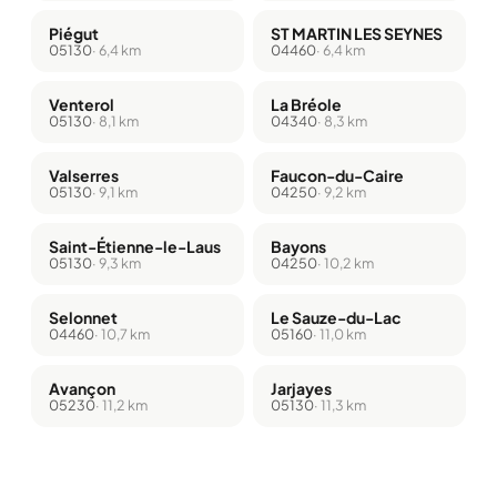
Piégut
ST MARTIN LES SEYNES
05130
· 6,4 km
04460
· 6,4 km
Venterol
La Bréole
05130
· 8,1 km
04340
· 8,3 km
Valserres
Faucon-du-Caire
05130
· 9,1 km
04250
· 9,2 km
Saint-Étienne-le-Laus
Bayons
05130
· 9,3 km
04250
· 10,2 km
Selonnet
Le Sauze-du-Lac
04460
· 10,7 km
05160
· 11,0 km
Avançon
Jarjayes
05230
· 11,2 km
05130
· 11,3 km