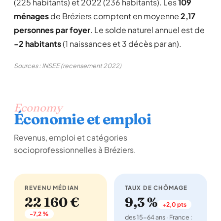
(225 habitants) et 2022 (236 habitants). Les
109
ménages
de Bréziers comptent en moyenne
2,17
personnes par foyer
. Le solde naturel annuel est de
-2 habitants
(1 naissances et 3 décès par an).
Sources : INSEE (recensement 2022)
Economy
Économie et emploi
Revenus, emploi et catégories
socioprofessionnelles à Bréziers.
REVENU MÉDIAN
TAUX DE CHÔMAGE
22 160 €
9,3 %
+2,0 pts
-7,2 %
des 15-64 ans · France :