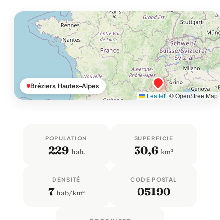
Bréziers, Hautes-Alpes
Leaflet
|
© OpenStreetMap
POPULATION
SUPERFICIE
229
30,6
hab.
km²
DENSITÉ
CODE POSTAL
7
05190
hab/km²