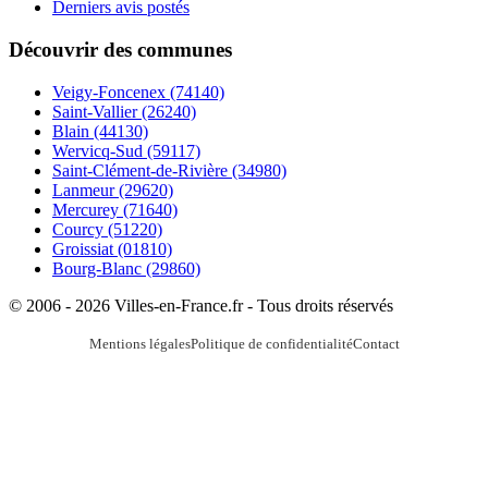
Derniers avis postés
Découvrir des communes
Veigy-Foncenex
(74140)
Saint-Vallier
(26240)
Blain
(44130)
Wervicq-Sud
(59117)
Saint-Clément-de-Rivière
(34980)
Lanmeur
(29620)
Mercurey
(71640)
Courcy
(51220)
Groissiat
(01810)
Bourg-Blanc
(29860)
© 2006 - 2026 Villes-en-France.fr - Tous droits réservés
Mentions légales
Politique de confidentialité
Contact