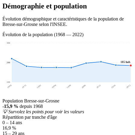
Démographie et population
Évolution démographique et caractéristiques de la population de
Bresse-sur-Grosne selon l'INSEE.
Évolution de la population (1968 — 2022)
300
185 hab.
200
200
100
1968
1975
1982
1990
1999
2006
2011
2016
2022
Population Bresse-sur-Grosne
-15,9 %
depuis 1968
💡 Survolez les points pour voir les valeurs
Répartition par tranche d'âge
0 – 14 ans
16,9 %
15 – 29 ans