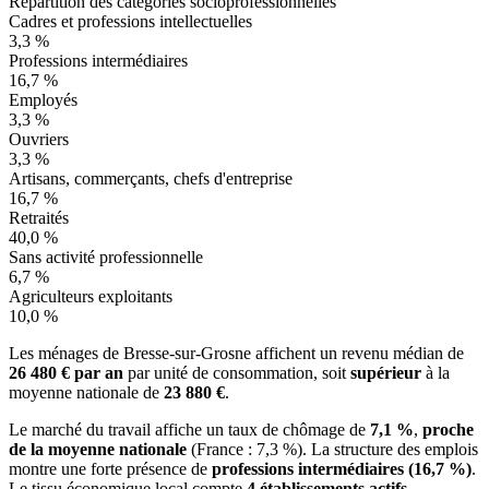
Répartition des catégories socioprofessionnelles
Cadres et professions intellectuelles
3,3 %
Professions intermédiaires
16,7 %
Employés
3,3 %
Ouvriers
3,3 %
Artisans, commerçants, chefs d'entreprise
16,7 %
Retraités
40,0 %
Sans activité professionnelle
6,7 %
Agriculteurs exploitants
10,0 %
Les ménages de Bresse-sur-Grosne affichent un revenu médian de
26 480 € par an
par unité de consommation, soit
supérieur
à la
moyenne nationale de
23 880 €
.
Le marché du travail affiche un taux de chômage de
7,1 %
,
proche
de la moyenne nationale
(France : 7,3 %). La structure des emplois
montre une forte présence de
professions intermédiaires (16,7 %)
.
Le tissu économique local compte
4 établissements actifs
,