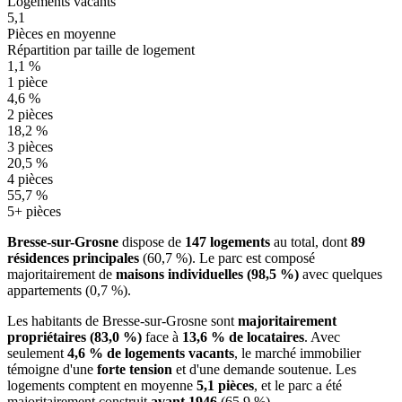
Logements vacants
5,1
Pièces en moyenne
Répartition par taille de logement
1,1 %
1 pièce
4,6 %
2 pièces
18,2 %
3 pièces
20,5 %
4 pièces
55,7 %
5+ pièces
Bresse-sur-Grosne
dispose de
147 logements
au total, dont
89
résidences principales
(60,7 %). Le parc est composé
majoritairement de
maisons individuelles (98,5 %)
avec quelques
appartements (0,7 %).
Les habitants de Bresse-sur-Grosne sont
majoritairement
propriétaires (83,0 %)
face à
13,6 % de locataires
. Avec
seulement
4,6 % de logements vacants
, le marché immobilier
témoigne d'une
forte tension
et d'une demande soutenue. Les
logements comptent en moyenne
5,1 pièces
, et le parc a été
majoritairement construit
avant 1946
(65,9 %).