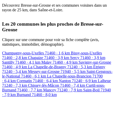
Découvrez Bresse-sur-Grosne et ses communes voisines dans un
rayon de 25 km, dans Saône-et-Loire.
Leaflet
|
© OpenStreetMap contributors
+
Les 20 communes les plus proches de Bresse-sur-
Grosne
−
Cliquez sur une commune pour voir sa fiche complète (avis,
statistiques, immobilier, démographie).
Champagny-sous-Uxelles
71460
· 1,6 km
Bissy-sous-Uxelles
71460
· 2,8 km
Chapaize
71460
· 3,9 km
Sercy
71460
· 3,9 km
Santilly
71460
· 4,1 km
Malay
71460
· 4,9 km
Savigny-sur-Grosne
71460
· 4,9 km
La Chapelle-de-Bragny
71240
· 5,3 km
Étrigny
71240
· 5,4 km
Messey-sur-Grosne
71940
· 5,5 km
Saint-Gengoux-
le-National
71460
· 6,1 km
La Chapelle-sous-Brancion
71700
· 6,4 km
Cormatin
71460
· 6,4 km
Nanton
71240
· 6,9 km
Lalheue
71240
· 7,3 km
Chissey-lès-Mâcon
71460
· 7,4 km
Curtil-sous-
Burnand
71460
· 7,7 km
Mancey
71240
· 7,9 km
Saint-Boil
71940
· 7,9 km
Burnand
71460
· 8,0 km