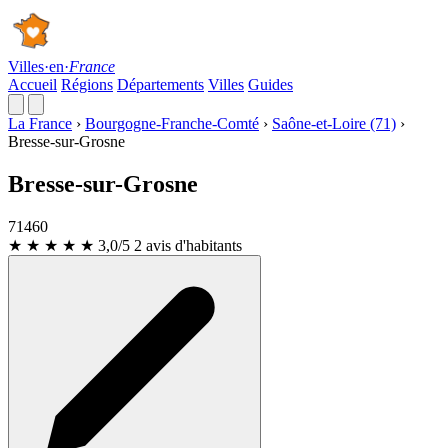
Villes
·
en
·
France
Accueil
Régions
Départements
Villes
Guides
La France
›
Bourgogne-Franche-Comté
›
Saône-et-Loire (71)
›
Bresse-sur-Grosne
Bresse-sur-Grosne
71460
★ ★ ★
★
★
3,0/5
2 avis d'habitants