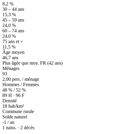
8,2 %
30 – 44 ans
15,3 %
45 – 59 ans
24,0 %
60 – 74 ans
24,0 %
75 ans et +
11,5 %
Âge moyen
46,7 ans
Plus âgée que moy. FR (42 ans)
Ménages
93
2,00 pers. / ménage
Hommes / Femmes
48 % / 52 %
89 H · 96 F
Densité
18 hab/km²
Commune rurale
Solde naturel
-1 / an
1 naiss. · 2 décès