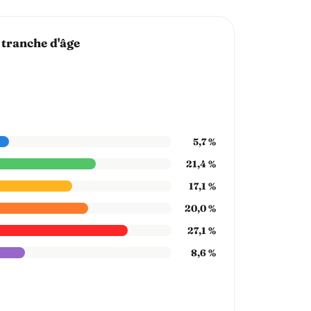
 tranche d'âge
5,7 %
21,4 %
17,1 %
20,0 %
27,1 %
8,6 %