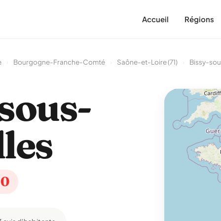
Accueil
Régions
e
›
Bourgogne-Franche-Comté
›
Saône-et-Loire (71)
›
Bissy-sou
sous-
les
60