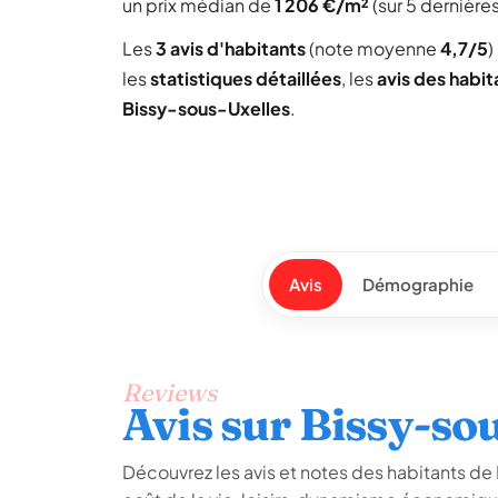
un prix médian de
1 206 €/m²
(sur 5 dernière
Les
3 avis d'habitants
(note moyenne
4,7/5
)
les
statistiques détaillées
, les
avis des habit
Bissy-sous-Uxelles
.
Avis
Démographie
Reviews
Avis sur Bissy-so
Découvrez les avis et notes des habitants de B