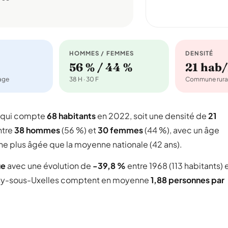
HOMMES / FEMMES
DENSITÉ
56 % / 44 %
21 hab
nage
38 H · 30 F
Commune rura
 qui compte
68 habitants
en 2022, soit une densité de
21
ntre
38 hommes
(56 %) et
30 femmes
(44 %), avec un âge
ne plus âgée que la moyenne nationale (42 ans).
ue
avec une évolution de
-39,8 %
entre 1968 (113 habitants) 
sy-sous-Uxelles comptent en moyenne
1,88 personnes par