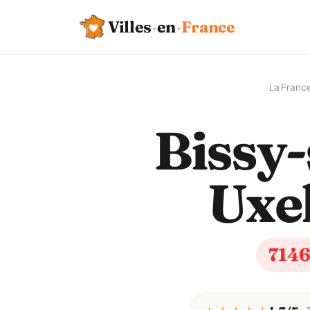
Villes
·
en
·
France
La Franc
Bissy-
Uxel
714