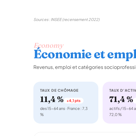
Sources : INSEE (recensement 2022)
Economy
Économie et empl
Revenus, emploi et catégories socioprofessi
TAUX DE CHÔMAGE
TAUX D'ACTIV
11,4 %
71,4 %
+4,1 pts
des 15-64 ans · France : 7,3
actifs / 15-64 a
%
72,0 %