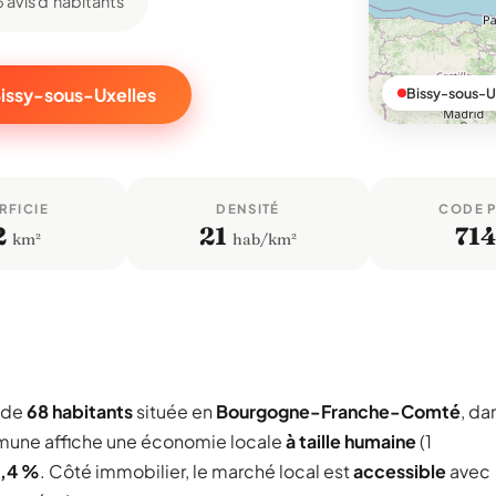
3 avis d'habitants
Bissy-sous-Uxelles
Bissy-sous-U
RFICIE
DENSITÉ
CODE 
2
21
71
km²
hab/km²
 de
68 habitants
située en
Bourgogne-Franche-Comté
, da
mmune affiche une économie locale
à taille humaine
(1
1,4 %
. Côté immobilier, le marché local est
accessible
avec