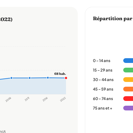
Répartition par
2022)
0 – 14 ans
15 – 29 ans
68 hab.
30 – 44 ans
45 – 59 ans
2006
2011
2016
2022
60 – 74 ans
75 ans et +
968