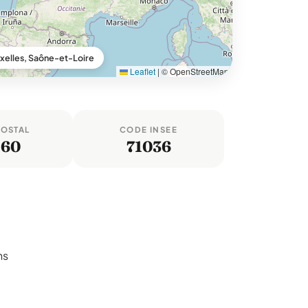
xelles, Saône-et-Loire
Leaflet
|
© OpenStreetMap
POSTAL
CODE INSEE
460
71036
ns