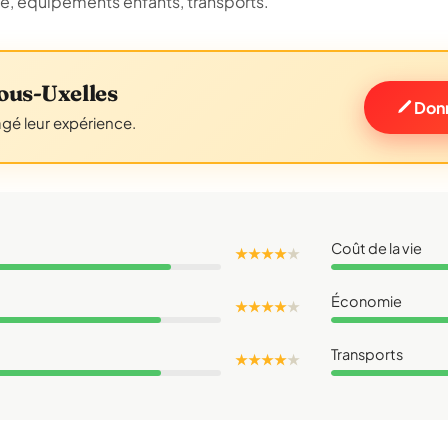
ue, équipements enfants, transports.
ous-Uxelles
Donn
agé leur expérience.
Coût de la vie
★ ★ ★ ★
★
Économie
★ ★ ★ ★
★
Transports
★ ★ ★ ★
★