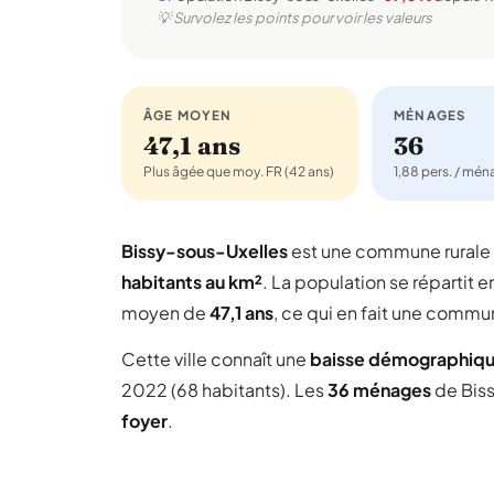
💡 Survolez les points pour voir les valeurs
ÂGE MOYEN
MÉNAGES
47,1 ans
36
Plus âgée que moy. FR (42 ans)
1,88 pers. / mé
Bissy-sous-Uxelles
est une commune rurale
habitants au km²
. La population se répartit e
moyen de
47,1 ans
, ce qui en fait une commu
Cette ville connaît une
baisse démographiq
2022 (68 habitants). Les
36 ménages
de Bis
foyer
.