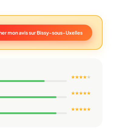
er mon avis sur Bissy-sous-Uxelles
★ ★ ★ ★
★
★ ★ ★ ★ ★
★ ★ ★ ★ ★