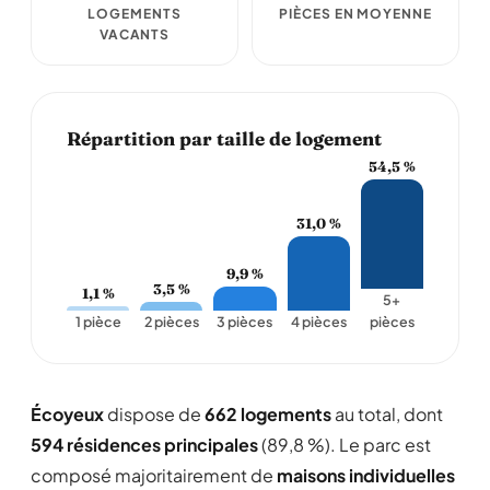
LOGEMENTS
PIÈCES EN MOYENNE
VACANTS
Répartition par taille de logement
54,5 %
31,0 %
9,9 %
3,5 %
1,1 %
5+
1 pièce
2 pièces
3 pièces
4 pièces
pièces
Écoyeux
dispose de
662 logements
au total, dont
594 résidences principales
(89,8 %). Le parc est
composé majoritairement de
maisons individuelles