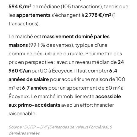
594 €/m²
en médiane (105 transactions), tandis que
les
appartements
s'échangent à
2 778 €/m²
(1
transactions).
Le marché est
massivement dominé par les
maisons
(99,1 % des ventes), typique d'une
commune péri-urbaine ou rurale. Pour mettre ces
prix en perspective : avec un revenu médian de
24
960 €/an
par UC à Écoyeux, il faut compter
6,4
années de salaire
pour acquérir une maison de 100
m² et
6,7 années
pour un appartement de 60 m² à
Écoyeux. Le marché immobilier reste
accessible
aux primo-accédants
avec un effort financier
raisonnable.
Source : DGFiP — DVF (Demandes de Valeurs Foncières), 5
dernières années