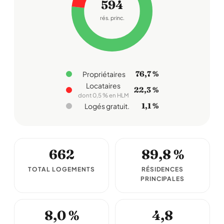
594
rés. princ.
76,7 %
Propriétaires
Locataires
22,3 %
dont 0,5 % en HLM
1,1 %
Logés gratuit.
662
89,8 %
TOTAL LOGEMENTS
RÉSIDENCES
PRINCIPALES
8,0 %
4,8