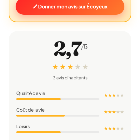
Donner mon avis sur Écoyeux
2,7
/5
★ ★ ★
★
★
3 avis d'habitants
Qualité de vie
★ ★ ★
★
★
Coût de la vie
★ ★ ★
★
★
Loisirs
★ ★ ★
★
★