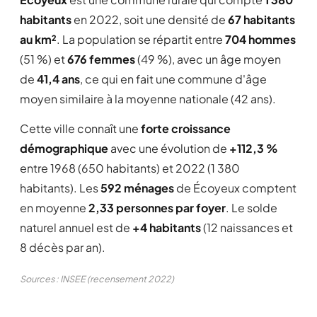
habitants
en 2022, soit une densité de
67 habitants
au km²
. La population se répartit entre
704 hommes
(51 %) et
676 femmes
(49 %), avec un âge moyen
de
41,4 ans
, ce qui en fait une commune d'âge
moyen similaire à la moyenne nationale (42 ans).
Cette ville connaît une
forte croissance
démographique
avec une évolution de
+112,3 %
entre 1968 (650 habitants) et 2022 (1 380
habitants). Les
592 ménages
de Écoyeux comptent
en moyenne
2,33 personnes par foyer
. Le solde
naturel annuel est de
+4 habitants
(12 naissances et
8 décès par an).
Sources : INSEE (recensement 2022)