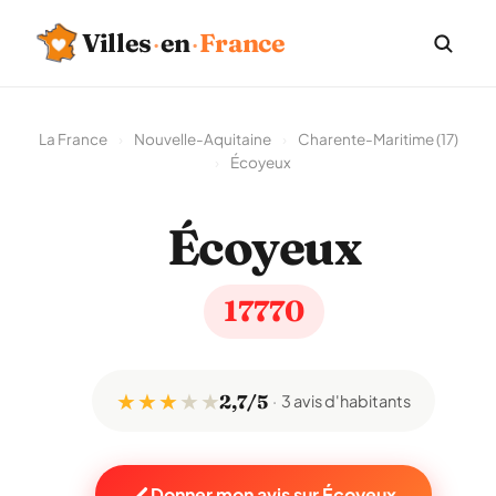
Villes
·
en
·
France
La France
›
Nouvelle-Aquitaine
›
Charente-Maritime (17)
›
Écoyeux
Écoyeux
17770
★ ★ ★
★
★
2,7/5
3 avis d'habitants
Donner mon avis sur Écoyeux