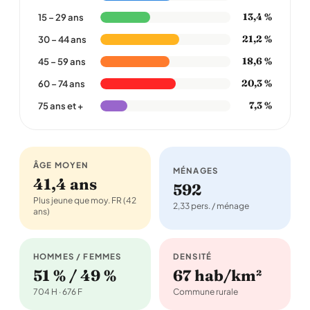
13,4 %
15 – 29 ans
21,2 %
30 – 44 ans
18,6 %
45 – 59 ans
20,3 %
60 – 74 ans
7,3 %
75 ans et +
ÂGE MOYEN
MÉNAGES
41,4 ans
592
Plus jeune que moy. FR (42
2,33 pers. / ménage
ans)
HOMMES / FEMMES
DENSITÉ
51 % / 49 %
67 hab/km²
704 H · 676 F
Commune rurale