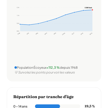
1,5 k
1 380 hab.
1,1 k
700
300
1968
1975
1982
1990
1999
2006
2011
2016
2022
Population Écoyeux
+112,3 %
depuis 1968
💡 Survolez les points pour voir les valeurs
Répartition par tranche d'âge
19,3 %
0 – 14 ans