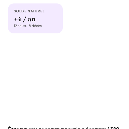
SOLDE NATUREL
+4 / an
12 naiss. · 8 décès
Écoyeux
est une commune rurale qui compte
1 380