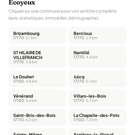
Écoyeux
Cliquez sur une commune pour voir sa fiche complète
(avis, statistiques, immobilier, démographie).
Brizambourg
Bercloux
17770
· 2,1 km
17770
· 2,9 km
ST HILAIRE DE
Nantillé
VILLEFRANCH
17770
· 4,4 km
17770
· 3,8 km
Le Douhet
Juicq
17100
· 4,8 km
17770
· 5,1 km
Vénérand
Villars-les-Bois
17100
· 5,6 km
17770
· 5,7 km
Saint-Bris-des-Bois
La Chapelle-des-Pots
17770
· 6,3 km
17100
· 7,2 km
Sainte-Même
Asnières-la-Giraud