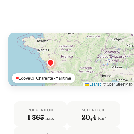
Écoyeux, Charente-Maritime
Leaflet
|
© OpenStreetMap
POPULATION
SUPERFICIE
1 365
20,4
hab.
km²