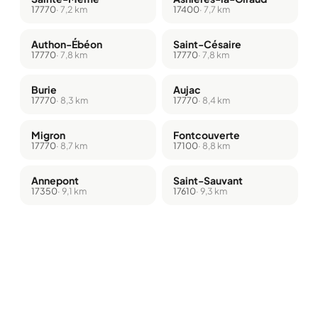
17770
· 7,2 km
17400
· 7,7 km
Authon-Ébéon
Saint-Césaire
17770
· 7,8 km
17770
· 7,8 km
Burie
Aujac
17770
· 8,3 km
17770
· 8,4 km
Migron
Fontcouverte
17770
· 8,7 km
17100
· 8,8 km
Annepont
Saint-Sauvant
17350
· 9,1 km
17610
· 9,3 km