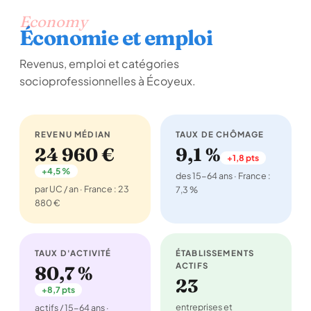
Economy
Économie et emploi
Revenus, emploi et catégories
socioprofessionnelles à Écoyeux.
REVENU MÉDIAN
TAUX DE CHÔMAGE
24 960 €
9,1 %
+1,8 pts
+4,5 %
des 15-64 ans · France :
par UC / an · France : 23
7,3 %
880 €
TAUX D'ACTIVITÉ
ÉTABLISSEMENTS
ACTIFS
80,7 %
23
+8,7 pts
entreprises et
actifs / 15-64 ans ·