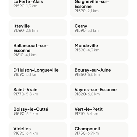
La Ferté-Alais
Guigneville-sur-
91590
· 1,3 km
Essonne
91590
· 2,1 km
Itteville
Cerny
91760
· 2,8 km
91590
· 3,1 km
Ballancourt-sur-
Mondeville
Essonne
91590
· 4,3 km
91610
· 4,1 km
D'Huison-Longueville
Bouray-sur-Juine
91590
· 5,1 km
91850
· 5,5 km
Saint-Vrain
Vayres-sur-Essonne
91770
· 5,8 km
91820
· 6,0 km
Boissy-le-Cutté
Vert-le-Petit
91590
· 6,2 km
91710
· 6,4 km
Videlles
Champcueil
91890
· 6,4 km
91750
· 6,9 km