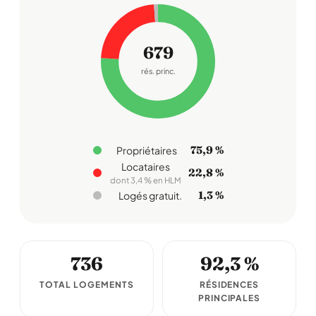
679
rés. princ.
75,9 %
Propriétaires
Locataires
22,8 %
dont 3,4 % en HLM
1,3 %
Logés gratuit.
736
92,3 %
TOTAL LOGEMENTS
RÉSIDENCES
PRINCIPALES