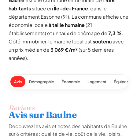
Baulne
est une commune semi-rurale de
1 468
habitants
située en
Île-de-France
, dans le
département Essonne (91). La commune affiche une
économie locale
à taille humaine
(21
établissements) et un taux de chômage de
7,3 %
.
Côté immobilier, le marché local est
soutenu
avec
un prix médian de
3 069 €/m²
(sur 5 dernières
années).
Avis
Démographie
Économie
Logement
Équipement
Reviews
Avis sur Baulne
Découvrez les avis et notes des habitants de Baulne
sur 6 critères : qualité de vie, coût de la vie, loisirs,