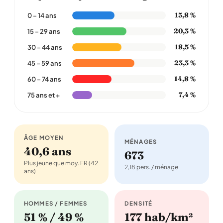
15,8 %
0 – 14 ans
20,3 %
15 – 29 ans
18,5 %
30 – 44 ans
23,3 %
45 – 59 ans
14,8 %
60 – 74 ans
7,4 %
75 ans et +
ÂGE MOYEN
MÉNAGES
40,6 ans
673
Plus jeune que moy. FR (42
2,18 pers. / ménage
ans)
HOMMES / FEMMES
DENSITÉ
51 % / 49 %
177 hab/km²