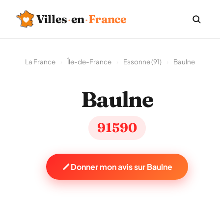
Villes
·
en
·
France
La France
›
Île-de-France
›
Essonne (91)
›
Baulne
Baulne
91590
Donner mon avis sur Baulne