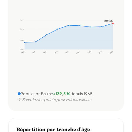
1,6 k
1 468 hab.
1,2 k
700
300
1968
1975
1982
1990
1999
2006
2011
2016
2022
Population Baulne
+139,5 %
depuis 1968
💡 Survolez les points pour voir les valeurs
Répartition par tranche d'âge