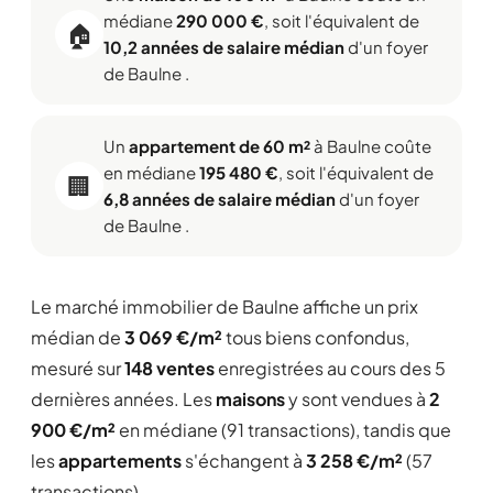
médiane
290 000 €
, soit l'équivalent de
🏠
10,2 années de salaire médian
d'un foyer
de Baulne .
Un
appartement de 60 m²
à Baulne coûte
en médiane
195 480 €
, soit l'équivalent de
🏢
6,8 années de salaire médian
d'un foyer
de Baulne .
Le marché immobilier de Baulne affiche un prix
médian de
3 069 €/m²
tous biens confondus,
mesuré sur
148 ventes
enregistrées au cours des 5
dernières années. Les
maisons
y sont vendues à
2
900 €/m²
en médiane (91 transactions), tandis que
les
appartements
s'échangent à
3 258 €/m²
(57
transactions).