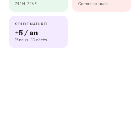
742 H · 726 F
Commune rurale
SOLDE NATUREL
+5 / an
15 naiss. · 10 décès