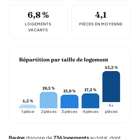
6,8 %
4,1
LOGEMENTS
PIÈCES EN MOYENNE
VACANTS
Répartition par taille de logement
43,3 %
19,3 %
17,2 %
15,9 %
4,3 %
5+
1 pièce
2 pièces
3 pièces
4 pièces
pièces
Baulne
dispose de
736 logements
au total, dont