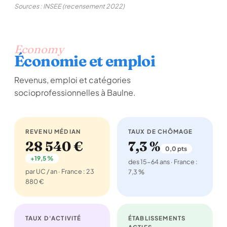
Sources : INSEE (recensement 2022)
Economy
Économie et emploi
Revenus, emploi et catégories
socioprofessionnelles à Baulne.
REVENU MÉDIAN
TAUX DE CHÔMAGE
28 540 €
7,3 %
0,0 pts
+19,5 %
des 15-64 ans · France :
par UC / an · France : 23
7,3 %
880 €
TAUX D'ACTIVITÉ
ÉTABLISSEMENTS