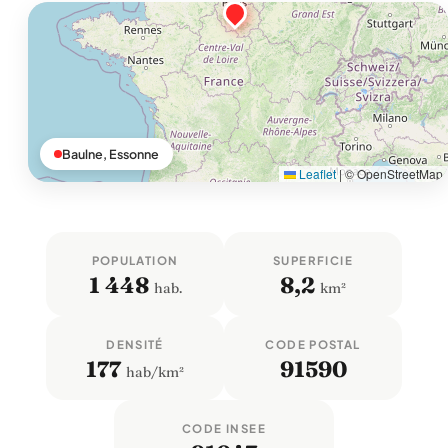
Baulne, Essonne
Leaflet
|
© OpenStreetMap
POPULATION
SUPERFICIE
1 448
8,2
hab.
km²
DENSITÉ
CODE POSTAL
177
91590
hab/km²
CODE INSEE