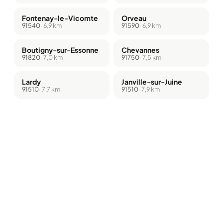
Fontenay-le-Vicomte
Orveau
91540
· 6,9 km
91590
· 6,9 km
Boutigny-sur-Essonne
Chevannes
91820
· 7,0 km
91750
· 7,5 km
Lardy
Janville-sur-Juine
91510
· 7,7 km
91510
· 7,9 km