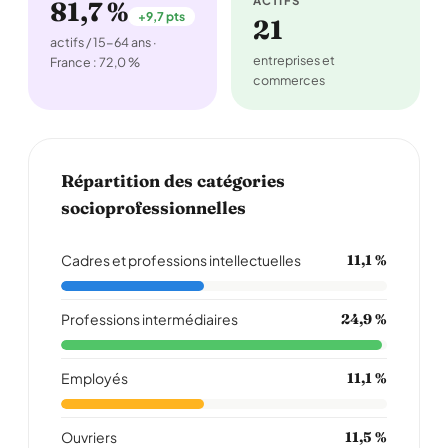
ACTIFS
81,7 %
+9,7 pts
21
actifs / 15-64 ans ·
entreprises et
France : 72,0 %
commerces
Répartition des catégories
socioprofessionnelles
Cadres et professions intellectuelles
11,1 %
Professions intermédiaires
24,9 %
Employés
11,1 %
Ouvriers
11,5 %