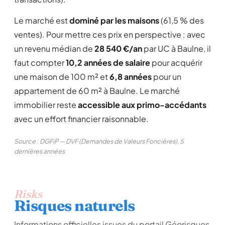
Le marché est
dominé par les maisons
(61,5 % des
ventes). Pour mettre ces prix en perspective : avec
un revenu médian de
28 540 €/an
par UC à Baulne, il
faut compter
10,2 années de salaire
pour acquérir
une maison de 100 m² et
6,8 années
pour un
appartement de 60 m² à Baulne. Le marché
immobilier reste
accessible aux primo-accédants
avec un effort financier raisonnable.
Source : DGFiP — DVF (Demandes de Valeurs Foncières), 5
dernières années
Risks
Risques naturels
Informations officielles issues du portail Géorisques