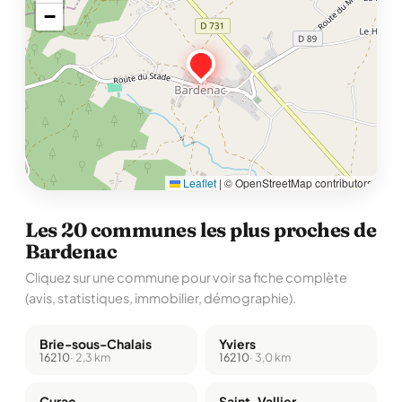
−
Leaflet
|
© OpenStreetMap contributors
Les 20 communes les plus proches de
Bardenac
Cliquez sur une commune pour voir sa fiche complète
(avis, statistiques, immobilier, démographie).
Brie-sous-Chalais
Yviers
16210
· 2,3 km
16210
· 3,0 km
Curac
Saint-Vallier