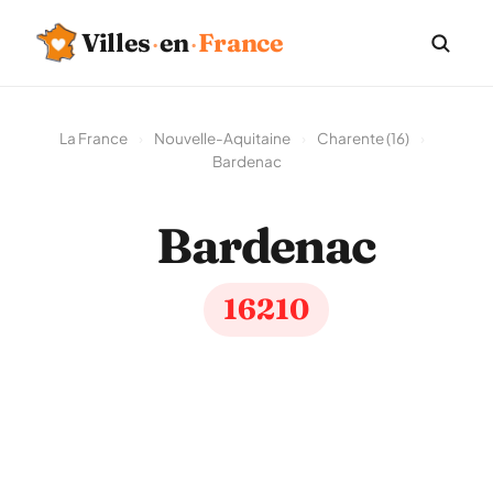
Villes
·
en
·
France
La France
›
Nouvelle-Aquitaine
›
Charente (16)
›
Bardenac
Bardenac
16210