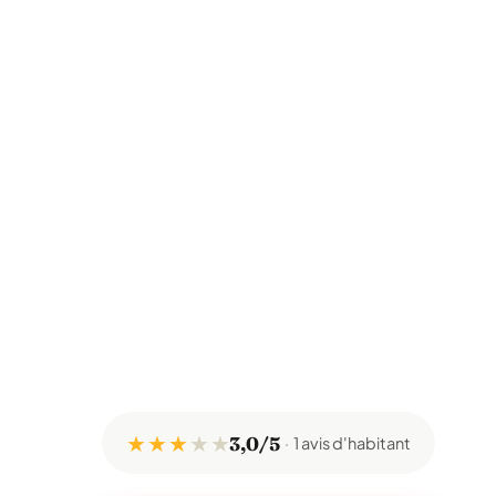
★ ★ ★
★
★
3,0/5
1 avis d'habitant