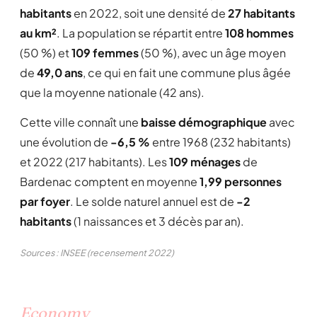
habitants
en 2022, soit une densité de
27 habitants
au km²
. La population se répartit entre
108 hommes
(50 %) et
109 femmes
(50 %), avec un âge moyen
de
49,0 ans
, ce qui en fait une commune plus âgée
que la moyenne nationale (42 ans).
Cette ville connaît une
baisse démographique
avec
une évolution de
-6,5 %
entre 1968 (232 habitants)
et 2022 (217 habitants). Les
109 ménages
de
Bardenac comptent en moyenne
1,99 personnes
par foyer
. Le solde naturel annuel est de
-2
habitants
(1 naissances et 3 décès par an).
Sources : INSEE (recensement 2022)
Economy