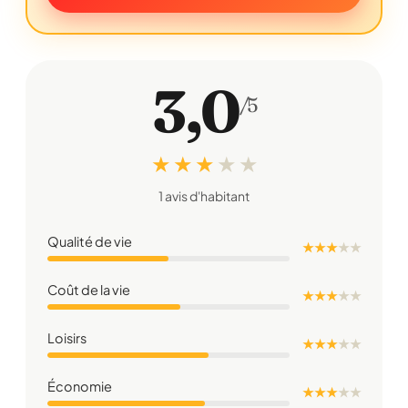
3,0
/5
★ ★ ★
★
★
1 avis d'habitant
Qualité de vie
★ ★ ★
★
★
Coût de la vie
★ ★ ★
★
★
Loisirs
★ ★ ★
★
★
Économie
★ ★ ★
★
★