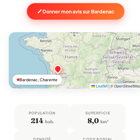
Donner mon avis sur Bardenac
Bardenac, Charente
Leaflet
|
© OpenStreetMa
POPULATION
SUPERFICIE
214
8,0
hab.
km²
DENSITÉ
CODE POSTAL