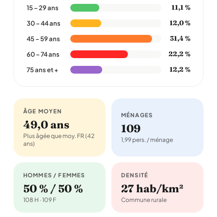
11,1 %
15 – 29 ans
12,0 %
30 – 44 ans
31,4 %
45 – 59 ans
22,2 %
60 – 74 ans
12,2 %
75 ans et +
ÂGE MOYEN
MÉNAGES
49,0 ans
109
Plus âgée que moy. FR (42
1,99 pers. / ménage
ans)
HOMMES / FEMMES
DENSITÉ
50 % / 50 %
27 hab/km²
108 H · 109 F
Commune rurale