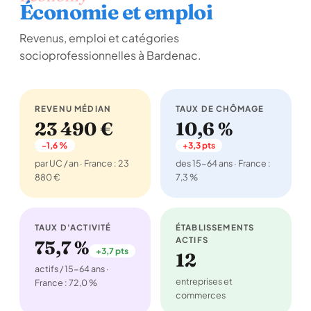
Économie et emploi
Revenus, emploi et catégories
socioprofessionnelles à Bardenac.
REVENU MÉDIAN
TAUX DE CHÔMAGE
23 490 €
10,6 %
-1,6 %
+3,3 pts
par UC / an · France : 23
des 15-64 ans · France :
880 €
7,3 %
TAUX D'ACTIVITÉ
ÉTABLISSEMENTS
ACTIFS
75,7 %
+3,7 pts
12
actifs / 15-64 ans ·
entreprises et
France : 72,0 %
commerces