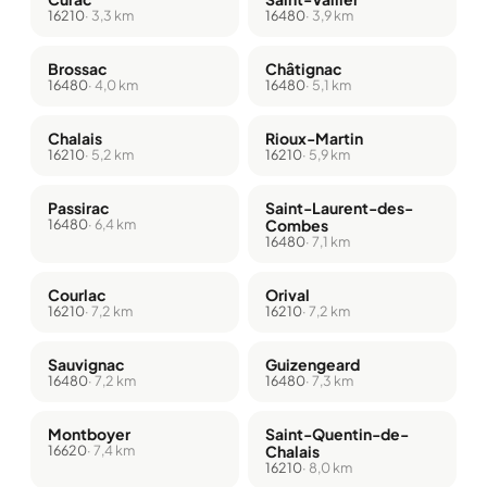
16210
· 3,3 km
16480
· 3,9 km
Brossac
Châtignac
16480
· 4,0 km
16480
· 5,1 km
Chalais
Rioux-Martin
16210
· 5,2 km
16210
· 5,9 km
Passirac
Saint-Laurent-des-
16480
· 6,4 km
Combes
16480
· 7,1 km
Courlac
Orival
16210
· 7,2 km
16210
· 7,2 km
Sauvignac
Guizengeard
16480
· 7,2 km
16480
· 7,3 km
Montboyer
Saint-Quentin-de-
16620
· 7,4 km
Chalais
16210
· 8,0 km