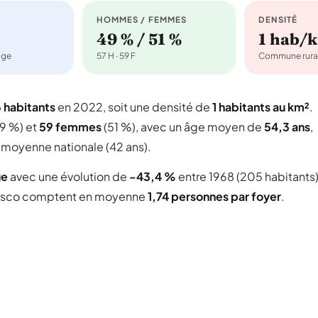
HOMMES / FEMMES
DENSITÉ
49 % / 51 %
1 hab/
age
57 H · 59 F
Commune rura
6 habitants
en 2022, soit une densité de
1 habitants au km²
.
9 %) et
59 femmes
(51 %), avec un âge moyen de
54,3 ans
,
 moyenne nationale (42 ans).
ue
avec une évolution de
-43,4 %
entre 1968 (205 habitants
sco comptent en moyenne
1,74 personnes par foyer
.