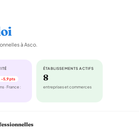
oi
onnelles à Asco.
ITÉ
ÉTABLISSEMENTS ACTIFS
8
-5,9 pts
ns · France :
entreprises et commerces
fessionnelles