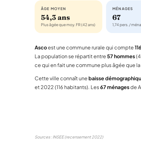
ÂGE MOYEN
MÉNAGES
54,3 ans
67
Plus âgée que moy. FR (42 ans)
1,74 pers. / mén
Asco
est une commune rurale qui compte
11
La population se répartit entre
57 hommes
(4
ce qui en fait une commune plus âgée que la
Cette ville connaît une
baisse démographiq
et 2022 (116 habitants). Les
67 ménages
de A
Sources : INSEE (recensement 2022)