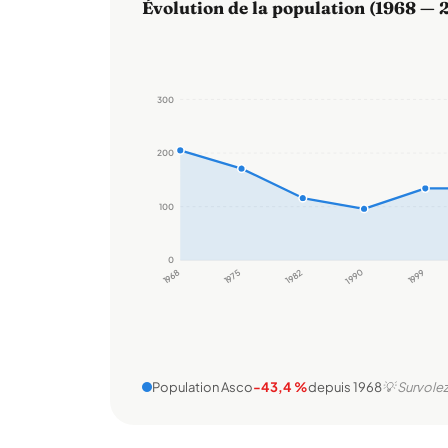
Évolution de la population (1968 — 
300
200
100
0
1968
1975
1982
1990
1999
Population Asco
-43,4 %
depuis 1968
💡 Survolez