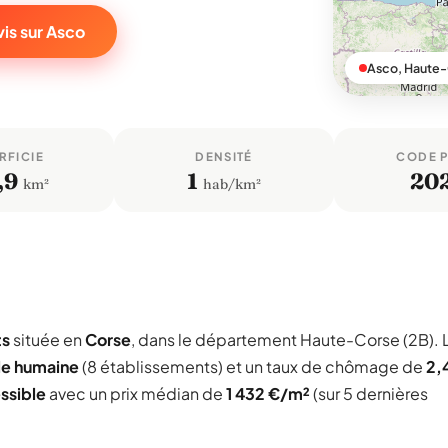
is sur Asco
Asco, Haute
RFICIE
DENSITÉ
CODE 
,9
1
20
km²
hab/km²
ts
située en
Corse
, dans le département Haute-Corse (2B). 
lle humaine
(8 établissements) et un taux de chômage de
2,
ssible
avec un prix médian de
1 432 €/m²
(sur 5 dernières