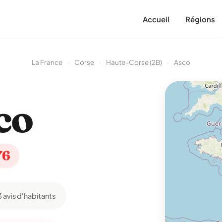
Accueil
Régions
La France
›
Corse
›
Haute-Corse (2B)
›
Asco
co
76
3 avis d'habitants