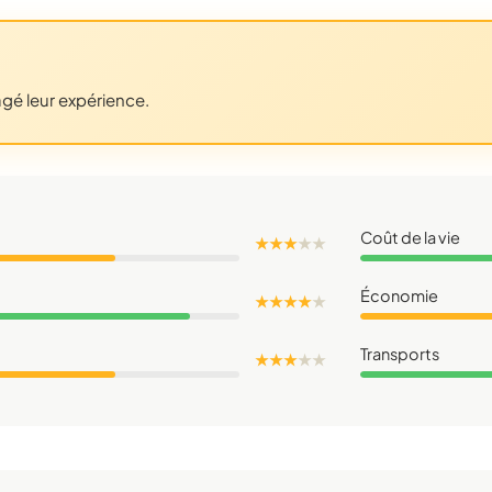
agé leur expérience.
Coût de la vie
★ ★ ★
★
★
Économie
★ ★ ★ ★
★
Transports
★ ★ ★
★
★