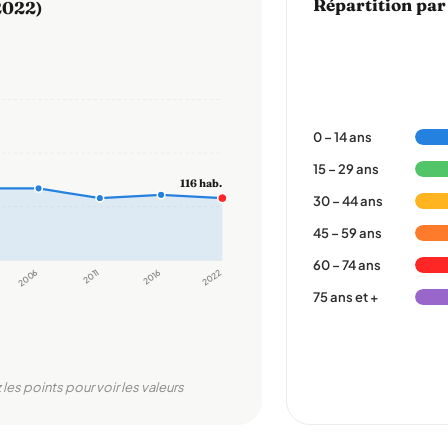
Répartition par
2022)
0 – 14 ans
15 – 29 ans
116 hab.
30 – 44 ans
45 – 59 ans
60 – 74 ans
2006
2011
2016
2022
75 ans et +
 les points pour voir les valeurs