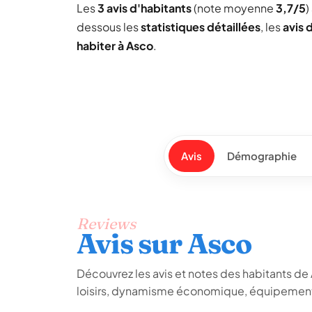
Les
3 avis d'habitants
(note moyenne
3,7/5
)
dessous les
statistiques détaillées
, les
avis 
habiter à Asco
.
Avis
Démographie
Reviews
Avis sur Asco
Découvrez les avis et notes des habitants de As
loisirs, dynamisme économique, équipements