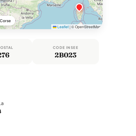
-Corse
Leaflet
|
© OpenStreetMap
POSTAL
CODE INSEE
276
2B023
La
4