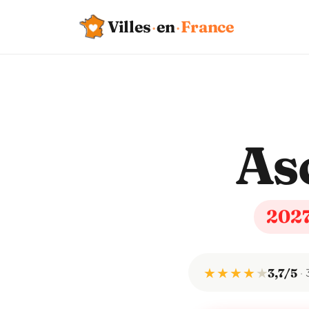
Villes
·
en
·
France
As
202
★ ★ ★ ★
★
3,7/5