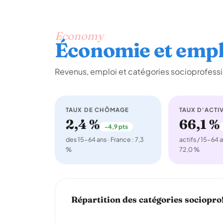
Economy
Économie et empl
Revenus, emploi et catégories socioprofessi
TAUX DE CHÔMAGE
TAUX D'ACTIV
2,4 %
66,1 %
-4,9 pts
des 15-64 ans · France : 7,3
actifs / 15-64 a
%
72,0 %
Répartition des catégories sociopro