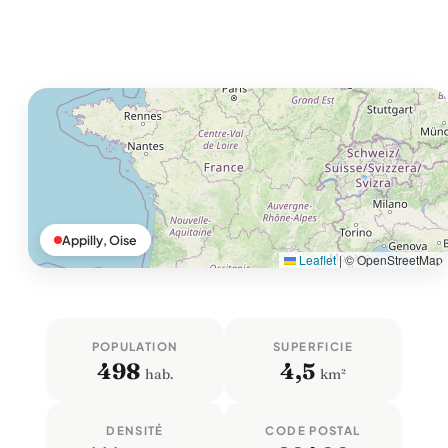
Appilly, Oise
Leaflet
|
© OpenStreetMap
POPULATION
SUPERFICIE
498
4,5
hab.
km²
DENSITÉ
CODE POSTAL