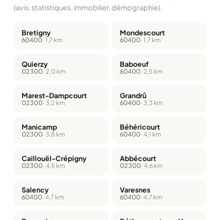
(avis, statistiques, immobilier, démographie).
Bretigny
Mondescourt
60400
· 1,7 km
60400
· 1,7 km
Quierzy
Baboeuf
02300
· 2,0 km
60400
· 2,5 km
Marest-Dampcourt
Grandrû
02300
· 3,2 km
60400
· 3,3 km
Manicamp
Béhéricourt
02300
· 3,8 km
60400
· 4,1 km
Caillouël-Crépigny
Abbécourt
02300
· 4,5 km
02300
· 4,6 km
Salency
Varesnes
60400
· 4,7 km
60400
· 4,7 km