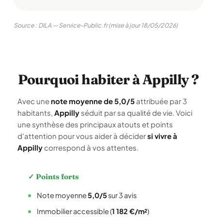
Source : DILA — Service-Public.fr (mise à jour 18/05/2026)
Pourquoi habiter à Appilly ?
Avec une
note moyenne de 5,0/5
attribuée par 3
habitants,
Appilly
séduit par sa qualité de vie. Voici
une synthèse des principaux atouts et points
d'attention pour vous aider à décider
si vivre à
Appilly
correspond à vos attentes.
✓ Points forts
Note moyenne
5,0/5
sur 3 avis
Immobilier accessible (
1 182 €/m²
)