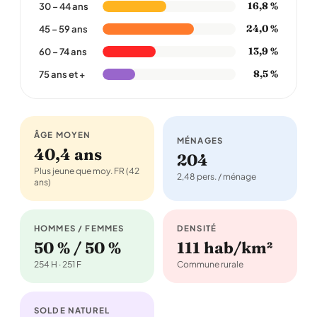
16,8 %
30 – 44 ans
24,0 %
45 – 59 ans
13,9 %
60 – 74 ans
8,5 %
75 ans et +
ÂGE MOYEN
MÉNAGES
40,4 ans
204
Plus jeune que moy. FR (42
2,48 pers. / ménage
ans)
HOMMES / FEMMES
DENSITÉ
50 % / 50 %
111 hab/km²
254 H · 251 F
Commune rurale
SOLDE NATUREL