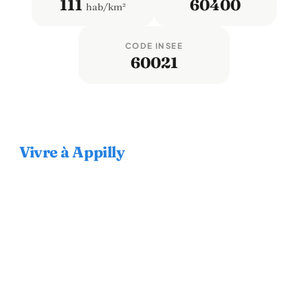
111
60400
hab/km²
CODE INSEE
60021
Vivre à Appilly