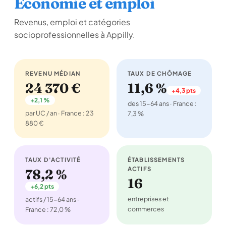
Économie et emploi
Revenus, emploi et catégories
socioprofessionnelles à Appilly.
REVENU MÉDIAN
TAUX DE CHÔMAGE
24 370 €
11,6 %
+4,3 pts
+2,1 %
des 15-64 ans · France :
par UC / an · France : 23
7,3 %
880 €
TAUX D'ACTIVITÉ
ÉTABLISSEMENTS
ACTIFS
78,2 %
16
+6,2 pts
entreprises et
actifs / 15-64 ans ·
commerces
France : 72,0 %