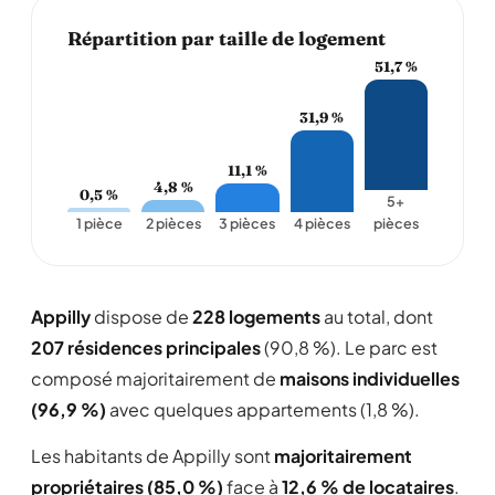
Répartition par taille de logement
51,7 %
31,9 %
11,1 %
4,8 %
0,5 %
5+
1 pièce
2 pièces
3 pièces
4 pièces
pièces
Appilly
dispose de
228 logements
au total, dont
207 résidences principales
(90,8 %). Le parc est
composé majoritairement de
maisons individuelles
(96,9 %)
avec quelques appartements (1,8 %).
Les habitants de Appilly sont
majoritairement
propriétaires (85,0 %)
face à
12,6 % de locataires
.