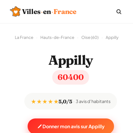
Villes
·
en
·
France
La France
›
Hauts-de-France
›
Oise (60)
›
Appilly
Appilly
60400
★ ★ ★ ★ ★
5,0/5
3 avis d'habitants
Donner mon avis sur Appilly