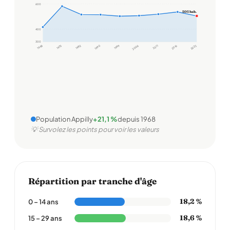
600
505 hab.
400
300
1968
1975
1982
1990
1999
2006
2011
2016
2022
Population Appilly
+21,1 %
depuis 1968
💡 Survolez les points pour voir les valeurs
Répartition par tranche d'âge
18,2 %
0 – 14 ans
18,6 %
15 – 29 ans