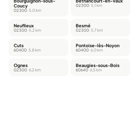
Bourguignon-sous-
Béthancourt-en-Vaux
Coucy
02300
· 5,1 km
02300
· 5,0 km
Neuflieux
Besmé
02300
· 5,2 km
02300
· 5,7 km
Cuts
Pontoise-lès-Noyon
60400
· 5,8 km
60400
· 6,0 km
Ognes
Beaugies-sous-Bois
02300
· 6,2 km
60640
· 6,5 km