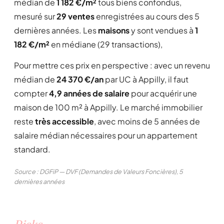
médian de
1 182 €/m²
tous biens confondus,
mesuré sur
29 ventes
enregistrées au cours des 5
dernières années. Les
maisons
y sont vendues à
1
182 €/m²
en médiane (29 transactions),
Pour mettre ces prix en perspective : avec un revenu
médian de
24 370 €/an
par UC à Appilly, il faut
compter
4,9 années de salaire
pour acquérir une
maison de 100 m² à Appilly. Le marché immobilier
reste
très accessible
, avec moins de 5 années de
salaire médian nécessaires pour un appartement
standard.
Source : DGFiP — DVF (Demandes de Valeurs Foncières), 5
dernières années