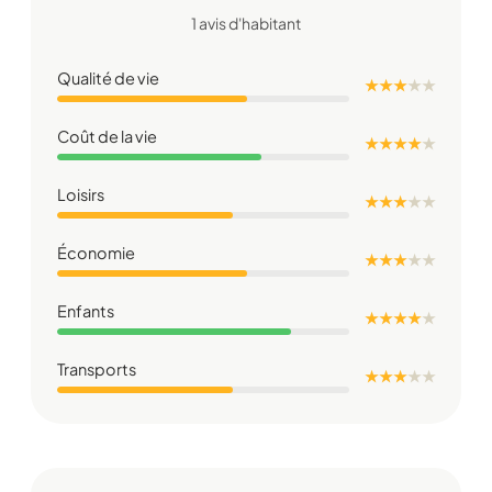
1 avis d'habitant
Qualité de vie
★ ★ ★
★
★
Coût de la vie
★ ★ ★ ★
★
Loisirs
★ ★ ★
★
★
Économie
★ ★ ★
★
★
Enfants
★ ★ ★ ★
★
Transports
★ ★ ★
★
★