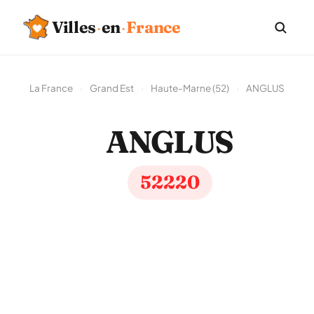
Villes
·
en
·
France
La France
›
Grand Est
›
Haute-Marne (52)
›
ANGLUS
ANGLUS
52220