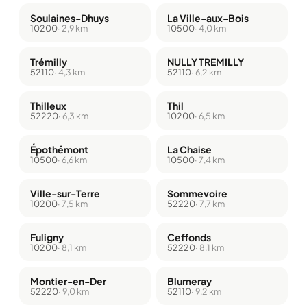
Soulaines-Dhuys
La Ville-aux-Bois
10200
· 2,9 km
10500
· 4,0 km
Trémilly
NULLY TREMILLY
52110
· 4,3 km
52110
· 6,2 km
Thilleux
Thil
52220
· 6,3 km
10200
· 6,5 km
Épothémont
La Chaise
10500
· 6,6 km
10500
· 7,4 km
Ville-sur-Terre
Sommevoire
10200
· 7,5 km
52220
· 7,7 km
Fuligny
Ceffonds
10200
· 8,1 km
52220
· 8,1 km
Montier-en-Der
Blumeray
52220
· 9,0 km
52110
· 9,2 km