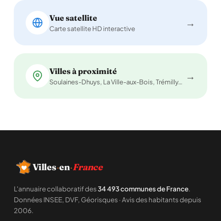
Vue satellite
→
Carte satellite HD interactive
Villes à proximité
→
Soulaines-Dhuys, La Ville-aux-Bois, Trémilly…
Villes
·
en
·
France
L'annuaire collaboratif des
34 493 communes de France
.
Données INSEE, DVF, Géorisques · Avis des habitants depuis
2006.