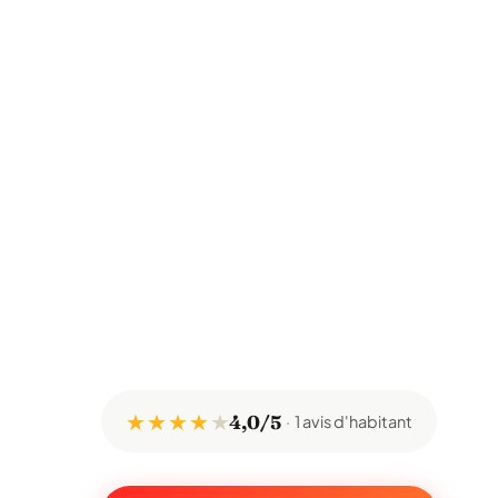
★ ★ ★ ★
★
4,0/5
1 avis d'habitant