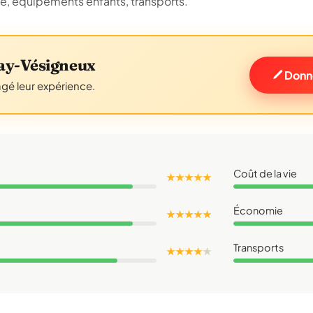
ue, équipements enfants, transports.
ay-Vésigneux
Donn
agé leur expérience.
Coût de la vie
★ ★ ★ ★ ★
Économie
★ ★ ★ ★ ★
Transports
★ ★ ★ ★
★