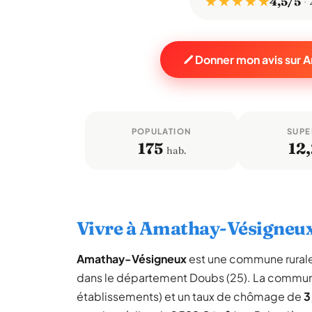
★ ★ ★ ★ ★
4,5/5
Donner mon avis sur
POPULATION
SUPE
175
12,
hab.
Vivre à Amathay-Vésigneu
Amathay-Vésigneux
est une commune rural
dans le département Doubs (25). La commun
établissements) et un taux de chômage de
3