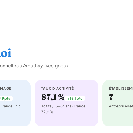
oi
ionnelles à Amathay-Vésigneux.
ÔMAGE
TAUX D'ACTIVITÉ
ÉTABLISSEM
87,1 %
7
,9 pts
+15,1 pts
 France : 7,3
actifs / 15-64 ans · France :
entreprises 
72,0 %