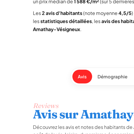
un prix médian de
1 588 €/m²
(sur 5 dernière
Les
2 avis d'habitants
(note moyenne
4,5/5
)
les
statistiques détaillées
, les
avis des habit
Amathay-Vésigneux
.
Avis
Démographie
Reviews
Avis sur Amathay
Découvrez les avis et notes des habitants de 