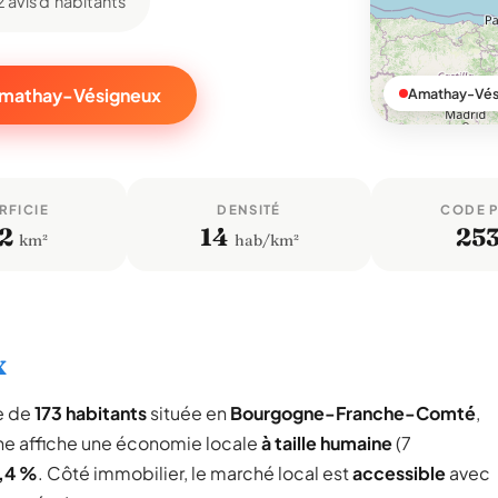
2 avis d'habitants
 Amathay-Vésigneux
Amathay-Vés
RFICIE
DENSITÉ
CODE 
2
14
25
km²
hab/km²
x
e de
173 habitants
située en
Bourgogne-Franche-Comté
,
e affiche une économie locale
à taille humaine
(7
,4 %
. Côté immobilier, le marché local est
accessible
avec