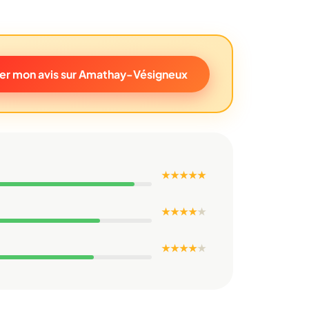
er mon avis sur Amathay-Vésigneux
★ ★ ★ ★ ★
★ ★ ★ ★
★
★ ★ ★ ★
★