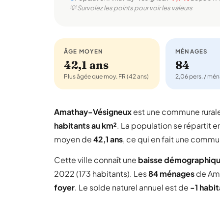
💡 Survolez les points pour voir les valeurs
ÂGE MOYEN
MÉNAGES
42,1 ans
84
Plus âgée que moy. FR (42 ans)
2,06 pers. / mé
Amathay-Vésigneux
est une commune rural
habitants au km²
. La population se répartit e
moyen de
42,1 ans
, ce qui en fait une commu
Cette ville connaît une
baisse démographiq
2022 (173 habitants). Les
84 ménages
de Am
foyer
. Le solde naturel annuel est de
-1 habi