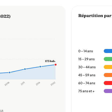
Répartition par
2022)
0 – 14 ans
15 – 29 ans
173 hab.
30 – 44 ans
45 – 59 ans
2006
2011
2016
2022
60 – 74 ans
75 ans et +
68