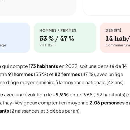
HOMMES / FEMMES
DENSITÉ
53 % / 47 %
14 hab
nage
91 H · 82 F
Commune rura
e qui compte
173 habitants
en 2022, soit une densité de
14
ntre
91 hommes
(53 %) et
82 femmes
(47 %), avec un âge
ne d'âge moyen similaire à la moyenne nationale (42 ans).
ue
avec une évolution de
-9,9 %
entre 1968 (192 habitants) e
athay-Vésigneux comptent en moyenne
2,06 personnes p
tants
(2 naissances et 3 décès par an).