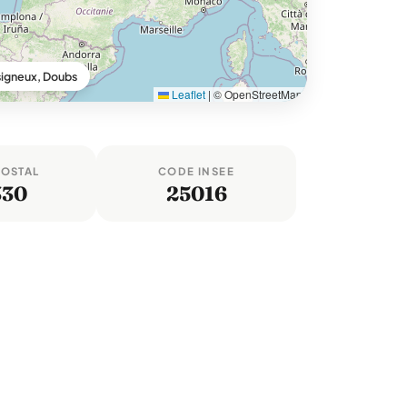
igneux, Doubs
Leaflet
|
© OpenStreetMap
POSTAL
CODE INSEE
330
25016