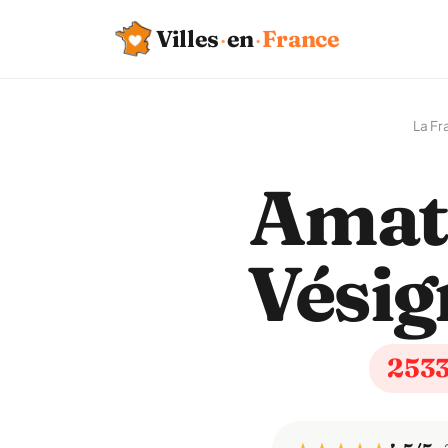
Villes
·
en
·
France
La Fr
Amat
Vésig
253