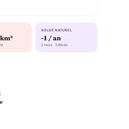
SOLDE NATUREL
/km²
-1 / an
le
2 naiss. · 3 décès
t
ar