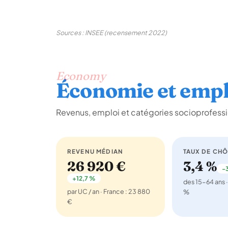
Sources : INSEE (recensement 2022)
Economy
Économie et empl
Revenus, emploi et catégories socioprofess
REVENU MÉDIAN
TAUX DE CH
26 920 €
3,4 %
-3
+12,7 %
des 15-64 ans ·
par UC / an · France : 23 880
%
€