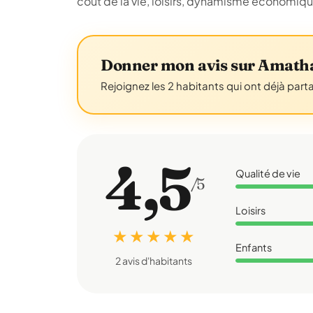
coût de la vie, loisirs, dynamisme économiq
Donner mon avis sur Amath
Rejoignez les 2 habitants qui ont déjà part
4,5
Qualité de vie
/5
Loisirs
★ ★ ★ ★ ★
Enfants
2 avis d'habitants