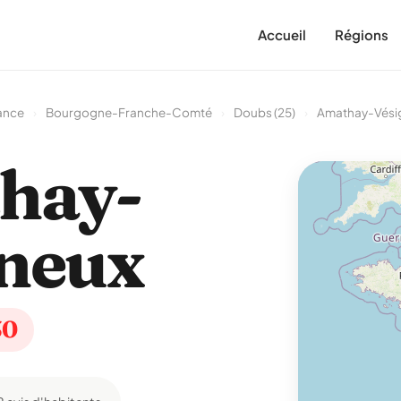
Accueil
Régions
ance
›
Bourgogne-Franche-Comté
›
Doubs (25)
›
Amathay-Vési
hay-
neux
30