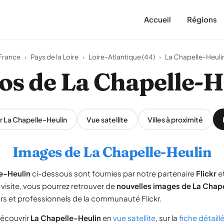
Accueil
Régions
France
›
Pays de la Loire
›
Loire-Atlantique (44)
›
La Chapelle-Heuli
os de La Chapelle-H
ur La Chapelle-Heulin
Vue satellite
Villes à proximité
Images de La Chapelle-Heulin
e-Heulin
ci-dessous sont fournies par notre partenaire
Flickr
et
visite, vous pourrez retrouver de
nouvelles images de La Chap
s et professionnels de la communauté Flickr.
écouvrir
La Chapelle-Heulin
en
vue satellite
, sur la
fiche détail