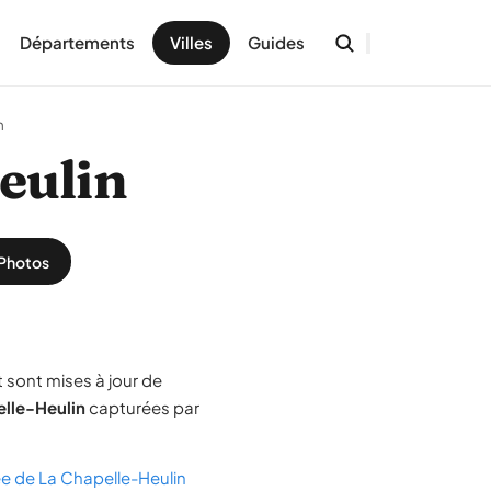
Départements
Villes
Guides
n
eulin
Photos
 sont mises à jour de
elle-Heulin
capturées par
lée de La Chapelle-Heulin