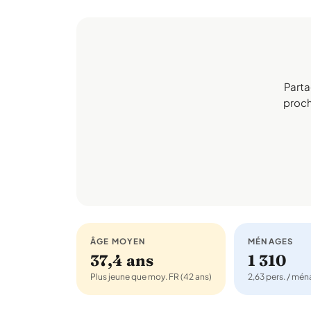
Parta
procha
ÂGE MOYEN
MÉNAGES
37,4 ans
1 310
Plus jeune que moy. FR (42 ans)
2,63 pers. / mé