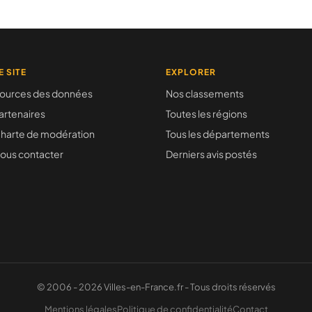
E SITE
EXPLORER
ources des données
Nos classements
artenaires
Toutes les régions
harte de modération
Tous les départements
ous contacter
Derniers avis postés
© 2006 - 2026 Villes-en-France.fr - Tous droits réservés
Mentions légales
Politique de confidentialité
Contact