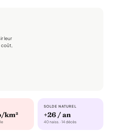
r leur
, coût,
SOLDE NATUREL
b/km²
+26 / an
le
40 naiss. · 14 décès