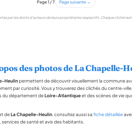
Page 1 / 7
Page suivante →
tes par les droits d'auteurs de leurs propriétaires respectifs. Chaque cliché re
opos des photos de La Chapelle-H
e-Heulin
permettent de découvrir visuellement la commune avan
nt par curiosité. Vous y trouverez des clichés du centre-vil
es du département de
Loire-Atlantique
et des scènes de vie qu
et de
La Chapelle-Heulin
, consultez aussi sa
fiche détaillée
ave
, services de santé et avis des habitants.