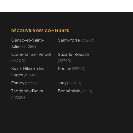
DÉCOUVRIR DES COMMUNES
Cénac-et-Saint-
Saint-Yorre
(03270)
Julien
(24250)
Corneilla-del-Vercol
Suze-la-Rousse
(66200)
(26790)
Saint-Hilaire-des-
Persan
(95340)
Loges
(85240)
Ennery
Jouy
(57365)
(28300)
Thorigné-d'Anjou
Bonnétable
(72110)
(49220)