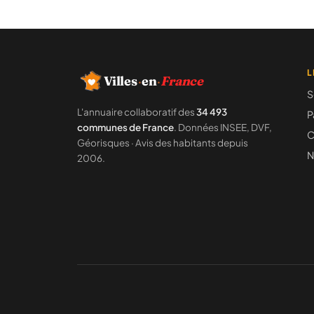
L
Villes
·
en
·
France
S
L'annuaire collaboratif des
34 493
P
communes de France
. Données INSEE, DVF,
C
Géorisques · Avis des habitants depuis
N
2006.