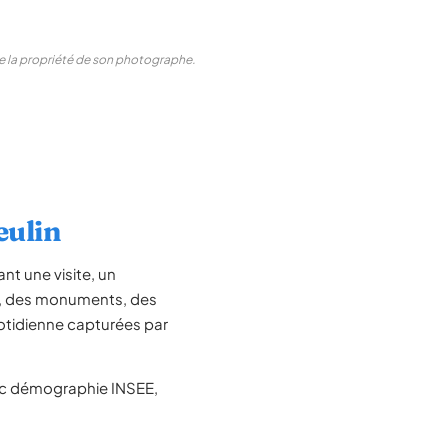
ste la propriété de son photographe.
eulin
t une visite, un
le, des monuments, des
otidienne capturées par
c démographie INSEE,