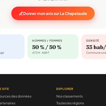
Donner mon avis sur La Chapelaude
HOMMES / FEMMES
DENSITÉ
50 % / 50 %
33 hab
nage
473 H · 468 F
Commune rura
E SITE
EXPLORER
ources des données
Nos classements
artenaires
Toutes les régions