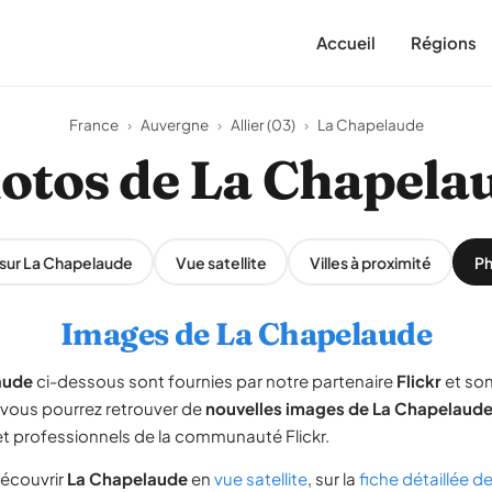
Accueil
Régions
France
›
Auvergne
›
Allier (03)
›
La Chapelaude
otos de La Chapela
 sur La Chapelaude
Vue satellite
Villes à proximité
Ph
Images de La Chapelaude
aude
ci-dessous sont fournies par notre partenaire
Flickr
et son
, vous pourrez retrouver de
nouvelles images de La Chapelaud
 professionnels de la communauté Flickr.
écouvrir
La Chapelaude
en
vue satellite
, sur la
fiche détaillée 