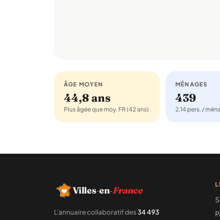
ÂGE MOYEN
MÉNAGES
44,8 ans
439
Plus âgée que moy. FR (42 ans)
2,14 pers. / mé
L
Villes
·
en
·
France
S
L'annuaire collaboratif des
34 493
P