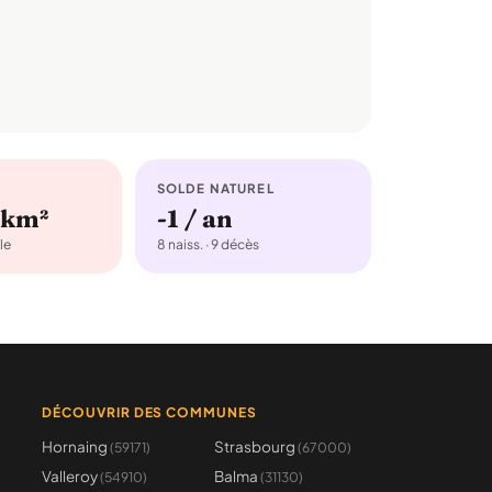
SOLDE NATUREL
/km²
-1 / an
le
8 naiss. · 9 décès
DÉCOUVRIR DES COMMUNES
Hornaing
Strasbourg
(59171)
(67000)
Valleroy
Balma
(54910)
(31130)