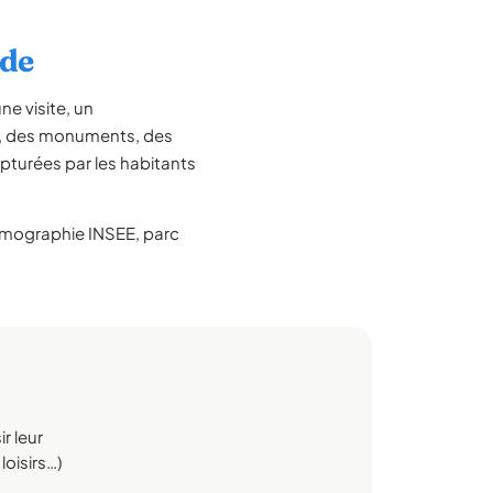
ude
e visite, un
le, des monuments, des
pturées par les habitants
mographie INSEE, parc
r leur
loisirs…)