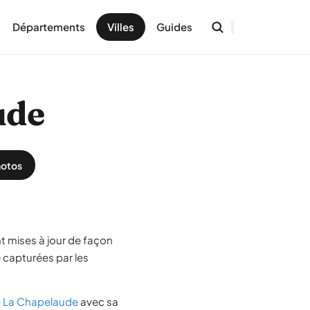
Départements
Villes
Guides
ude
otos
t mises à jour de façon
e
capturées par les
de La Chapelaude
avec sa