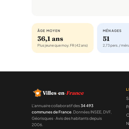
ÂGE MOYEN
MÉNAGES
36,1 ans
51
Plus jeune que moy. FR (42 ans)
2,73 pers. / mé
L
Villes
·
en
·
France
S
L'annuaire collaboratif des
34 493
P
communes de France
. Données INSEE, DVF,
C
Géorisques · Avis des habitants depuis
N
2006.