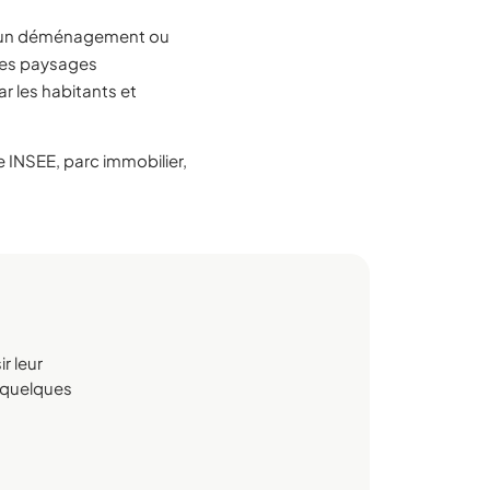
e, un déménagement ou
 des paysages
r les habitants et
INSEE, parc immobilier,
r leur
n quelques