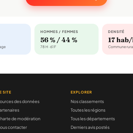
HOMMES / FEMMES
DENSITÉ
56 % / 44 %
17 hab
nage
78 H · 61 F
Commune rura
E SITE
EXPLORER
ources des données
Nos classements
artenaires
Toutes les régions
harte de modération
Tous les départements
ous contacter
Derniers avis postés