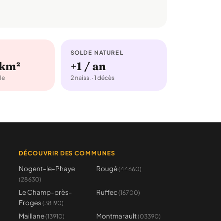
SOLDE NATUREL
/km²
+1 / an
le
2 naiss. · 1 décès
DÉCOUVRIR DES COMMUNES
Nogent-le-Phaye
Rougé
(44660)
(28630)
Le Champ-près-
Ruffec
(16700)
Froges
(38190)
Maillane
Montmarault
(13910)
(03390)