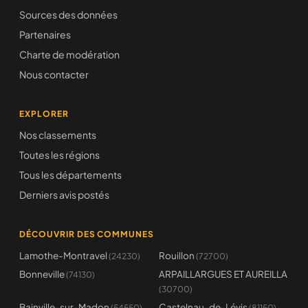
Sources des données
Partenaires
Charte de modération
Nous contacter
EXPLORER
Nos classements
Toutes les régions
Tous les départements
Derniers avis postés
DÉCOUVRIR DES COMMUNES
Lamothe-Montravel
Rouillon
(24230)
(72700)
Bonneville
ARPAILLARGUES ET AUREILLA
(74130)
(30700)
Bainville-sur-Madon
Castelnau-de-Lévis
(54550)
(81150)