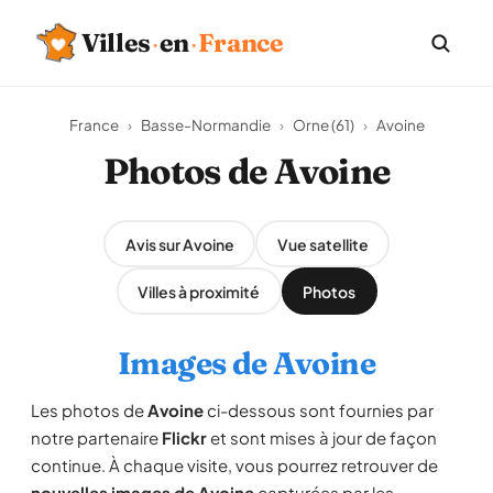
Villes
·
en
·
France
France
›
Basse-Normandie
›
Orne (61)
›
Avoine
Photos de Avoine
Avis sur Avoine
Vue satellite
Villes à proximité
Photos
Images de Avoine
Les photos de
Avoine
ci-dessous sont fournies par
notre partenaire
Flickr
et sont mises à jour de façon
continue. À chaque visite, vous pourrez retrouver de
nouvelles images de Avoine
capturées par les