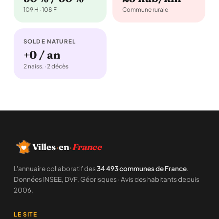
109 H · 108 F
Commune rurale
SOLDE NATUREL
+0 / an
2 naiss. · 2 décès
Villes
·
en
·
France
L'annuaire collaboratif des
34 493 communes de France
.
Données INSEE, DVF, Géorisques · Avis des habitants depuis
2006.
LE SITE