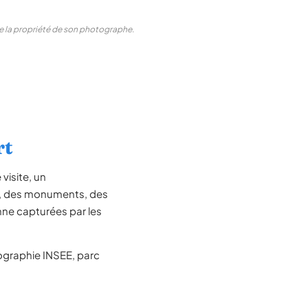
ste la propriété de son photographe.
rt
visite, un
le, des monuments, des
nne capturées par les
graphie INSEE, parc