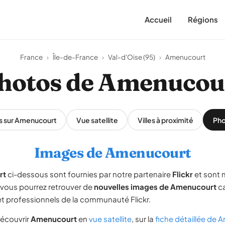
Accueil
Régions
France
›
Île-de-France
›
Val-d'Oise (95)
›
Amenucourt
hotos de Amenucou
s sur Amenucourt
Vue satellite
Villes à proximité
Pho
Images de Amenucourt
rt
ci-dessous sont fournies par notre partenaire
Flickr
et sont 
, vous pourrez retrouver de
nouvelles images de Amenucourt
ca
 professionnels de la communauté Flickr.
écouvrir
Amenucourt
en
vue satellite
, sur la
fiche détaillée de