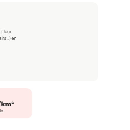
r leur
sirs…) en
/km²
le