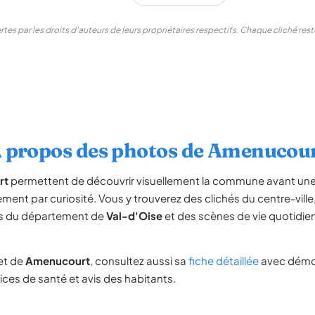
tes par les droits d'auteurs de leurs propriétaires respectifs. Chaque cliché re
 propos des photos de Amenucou
rt
permettent de découvrir visuellement la commune avant une 
nt par curiosité. Vous y trouverez des clichés du centre-vil
es du département de
Val-d'Oise
et des scènes de vie quotidie
et de
Amenucourt
, consultez aussi sa
fiche détaillée
avec démo
vices de santé et avis des habitants.