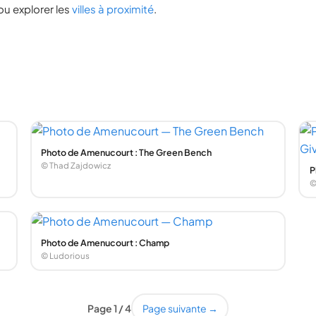
ou explorer les
villes à proximité
.
Photo de Amenucourt : The Green Bench
© Thad Zajdowicz
P
©
Photo de Amenucourt : Champ
© Ludorious
Page 1 / 4
Page suivante →