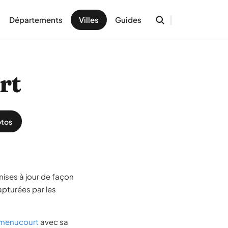
Départements
Villes
Guides
rt
tos
mises à jour de façon
pturées par les
 Amenucourt
avec sa