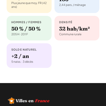
Plus jeune que moy. FR (42
2,44 pers. / ménage
ans)
HOMMES / FEMMES
DENSITÉ
50 % / 50 %
32 hab/km²
205 H · 201 F
Commune rurale
SOLDE NATUREL
+2 / an
5 naiss. · 3 décès
Villes
·
en
·
France