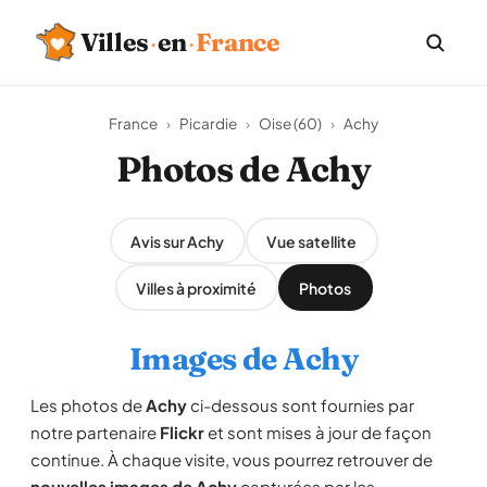
Villes
·
en
·
France
France
›
Picardie
›
Oise (60)
›
Achy
Photos de Achy
Avis sur Achy
Vue satellite
Villes à proximité
Photos
Images de Achy
Les photos de
Achy
ci-dessous sont fournies par
notre partenaire
Flickr
et sont mises à jour de façon
continue. À chaque visite, vous pourrez retrouver de
nouvelles images de Achy
capturées par les