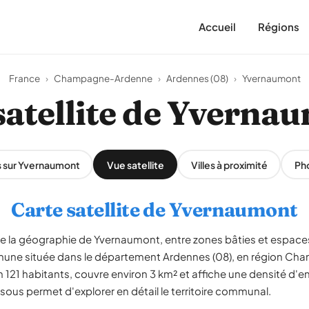
Accueil
Régions
France
›
Champagne-Ardenne
›
Ardennes (08)
›
Yvernaumont
satellite de Yverna
s sur Yvernaumont
Vue satellite
Villes à proximité
Ph
Carte satellite de Yvernaumont
èle la géographie de Yvernaumont, entre zones bâties et espac
mune située dans le département Ardennes (08), en région C
1 habitants, couvre environ 3 km² et affiche une densité d'en
ssous permet d'explorer en détail le territoire communal.