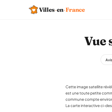
Villes
·
en
·
France
Vue 
Avi
Cette image satellite rév
est une toute petite com
commune compte environ 12
La carte interactive ci-de