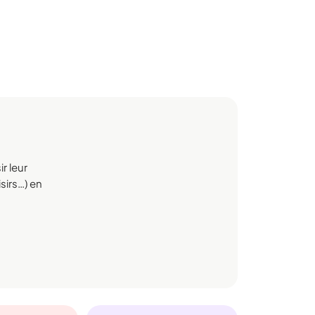
r leur
sirs…) en