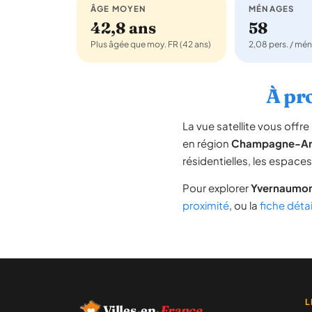
ÂGE MOYEN
MÉNAGES
42,8 ans
58
Plus âgée que moy. FR (42 ans)
2,08 pers. / mé
À pr
La vue satellite vous off
en région
Champagne-Ar
résidentielles, les espace
Pour explorer
Yvernaumo
proximité
, ou la
fiche déta
L
Villes
·
en
·
France