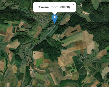
×
Yvernaumont
(08430)