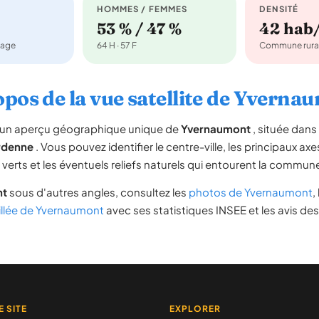
HOMMES / FEMMES
DENSITÉ
53 % / 47 %
42 hab
nage
64 H · 57 F
Commune rura
opos de la vue satellite de Yverna
re un aperçu géographique unique de
Yvernaumont
, située dan
denne
. Vous pouvez identifier le centre-ville, les principaux axe
s verts et les éventuels reliefs naturels qui entourent la commun
nt
sous d'autres angles, consultez les
photos de Yvernaumont
,
illée de Yvernaumont
avec ses statistiques INSEE et les avis des
E SITE
EXPLORER