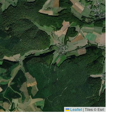
Leaflet
|
Tiles © Esri