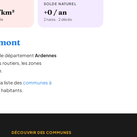
SOLDE NATUREL
/km²
+0 / an
le
2 naiss. · 2 décès
umont
s le département
Ardennes
s routiers, les zones
e.
 la liste des
communes à
 habitants.
DÉCOUVRIR DES COMMUNES