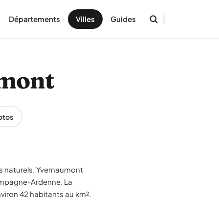
Départements
Villes
Guides
umont
otos
es naturels. Yvernaumont
hampagne-Ardenne. La
viron 42 habitants au km².