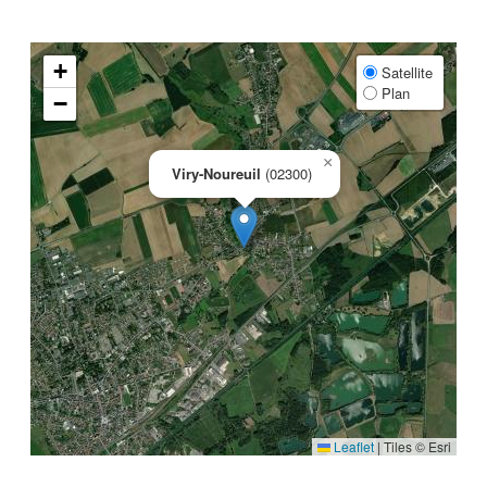
+
Satellite
Plan
−
×
Viry-Noureuil
(02300)
Leaflet
|
Tiles © Esri