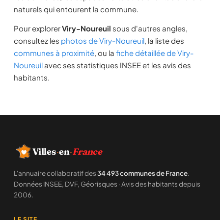
naturels qui entourent la commune.
Pour explorer
Viry-Noureuil
sous d'autres angles,
consultez les
photos de Viry-Noureuil
, la liste des
communes à proximité
, ou la
fiche détaillée de Viry-
Noureuil
avec ses statistiques INSEE et les avis des
habitants.
Villes
·
en
·
France
L'annuaire collaboratif des
34 493 communes de France
.
Données INSEE, DVF, Géorisques · Avis des habitants depuis
2006.
LE SITE