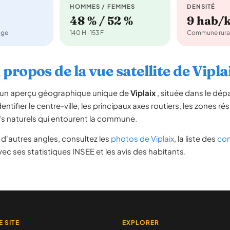
HOMMES / FEMMES
DENSITÉ
48 % / 52 %
9 hab/
age
140 H · 153 F
Commune rura
 propos de la vue satellite de Vipla
re un aperçu géographique unique de
Viplaix
, située dans le dé
ntifier le centre-ville, les principaux axes routiers, les zones ré
iefs naturels qui entourent la commune.
d'autres angles, consultez les
photos de Viplaix
, la liste des
com
ec ses statistiques INSEE et les avis des habitants.
E SITE
EXPLORER