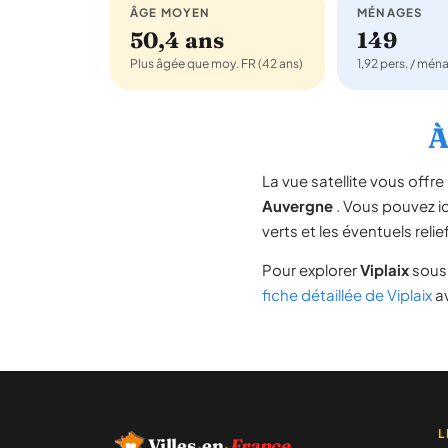
ÂGE MOYEN
MÉNAGES
50,4 ans
149
Plus âgée que moy. FR (42 ans)
1,92 pers. / mén
À
La vue satellite vous off
Auvergne
. Vous pouvez ide
verts et les éventuels rel
Pour explorer
Viplaix
sous 
fiche détaillée de Viplaix
av
L
Villes
·
en
·
France