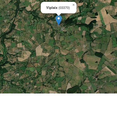
×
Viplaix
(03370)