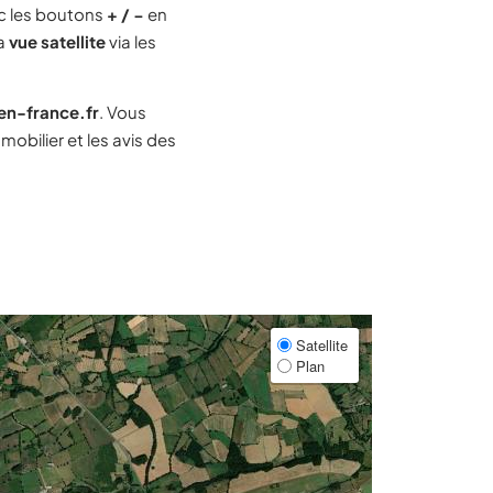
c les boutons
+ / −
en
la
vue satellite
via les
-en-france.fr
. Vous
obilier et les avis des
Satellite
Plan