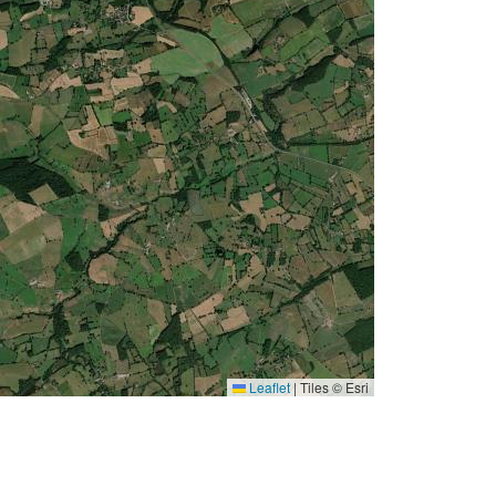
Leaflet
|
Tiles © Esri