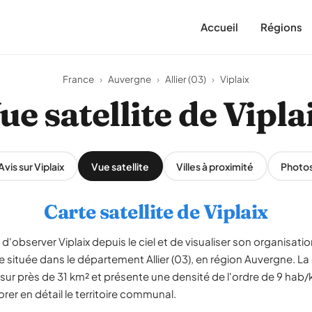
Accueil
Régions
France
›
Auvergne
›
Allier (03)
›
Viplaix
ue satellite de Vipla
Avis sur Viplaix
Vue satellite
Villes à proximité
Photo
Carte satellite de Viplaix
'observer Viplaix depuis le ciel et de visualiser son organisation 
 située dans le département Allier (03), en région Auvergne.
sur près de 31 km² et présente une densité de l'ordre de 9 hab/k
er en détail le territoire communal.