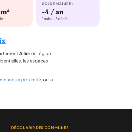
SOLDE NATUREL
km²
-4 / an
le
1 naiss. · 5 décès
ix
partement
Allier
en région
sidentielles, les espaces
munes à proximité
, ou la
DÉCOUVRIR DES COMMUNES