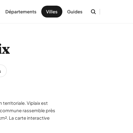
Départements
Villes
Guides
ix
s
territoriale. Viplaix est
 La commune rassemble près
m². La carte interactive