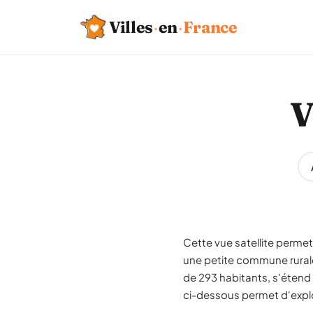
Villes
·
en
·
France
V
Cette vue satellite permet d
une petite commune rurale
de 293 habitants, s'étend 
ci-dessous permet d'explor