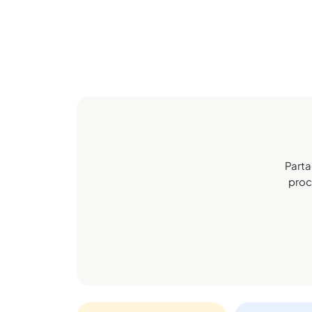
Parta
proch