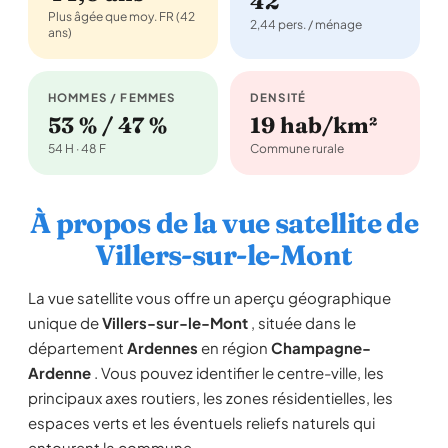
42
Plus âgée que moy. FR (42
2,44 pers. / ménage
ans)
HOMMES / FEMMES
DENSITÉ
53 % / 47 %
19 hab/km²
54 H · 48 F
Commune rurale
À propos de la vue satellite de
Villers-sur-le-Mont
La vue satellite vous offre un aperçu géographique
unique de
Villers-sur-le-Mont
, située dans le
département
Ardennes
en région
Champagne-
Ardenne
. Vous pouvez identifier le centre-ville, les
principaux axes routiers, les zones résidentielles, les
espaces verts et les éventuels reliefs naturels qui
entourent la commune.