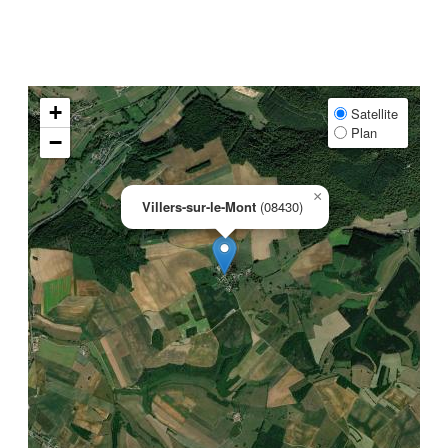
+
Satellite
Plan
−
×
Villers-sur-le-Mont
(08430)