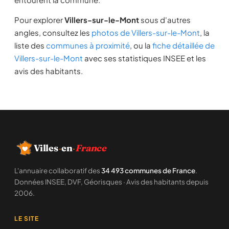
Pour explorer
Villers-sur-le-Mont
sous d'autres
angles, consultez les
photos de Villers-sur-le-Mont
, la
liste des
communes à proximité
, ou la
fiche détaillée de
Villers-sur-le-Mont
avec ses statistiques INSEE et les
avis des habitants.
Villes
·
en
·
France
L'annuaire collaboratif des
34 493 communes de France
.
Données INSEE, DVF, Géorisques · Avis des habitants depuis
2006.
LE SITE