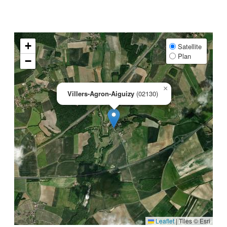
+
Satellite
Plan
−
×
Villers-Agron-Aiguizy
(02130)
Leaflet
|
Tiles © Esri