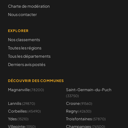
Charte de modération
Nous contacter
EXPLORER
Nos classements
Toutes les régions
Tous les départements
Derniers avis postés
DÉCOUVRIR DES COMMUNES
Magnanville
Saint-Germain-du-Puch
(78200)
(33750)
Lannilis
Crosne
(29870)
(91560)
Corbeilles
Regny
(45490)
(42630)
Ydes
Troisfontaines
(15210)
(57870)
Villepinte
Champanges
(11150)
(74500)