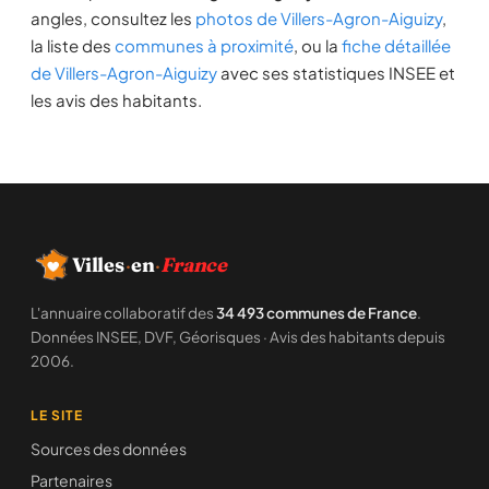
angles, consultez les
photos de Villers-Agron-Aiguizy
,
la liste des
communes à proximité
, ou la
fiche détaillée
de Villers-Agron-Aiguizy
avec ses statistiques INSEE et
les avis des habitants.
Villes
·
en
·
France
L'annuaire collaboratif des
34 493 communes de France
.
Données INSEE, DVF, Géorisques · Avis des habitants depuis
2006.
LE SITE
Sources des données
Partenaires