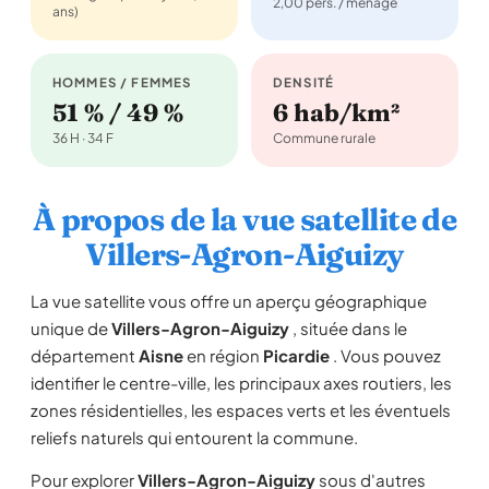
2,00 pers. / ménage
ans)
HOMMES / FEMMES
DENSITÉ
51 % / 49 %
6 hab/km²
36 H · 34 F
Commune rurale
À propos de la vue satellite de
Villers-Agron-Aiguizy
La vue satellite vous offre un aperçu géographique
unique de
Villers-Agron-Aiguizy
, située dans le
département
Aisne
en région
Picardie
. Vous pouvez
identifier le centre-ville, les principaux axes routiers, les
zones résidentielles, les espaces verts et les éventuels
reliefs naturels qui entourent la commune.
Pour explorer
Villers-Agron-Aiguizy
sous d'autres