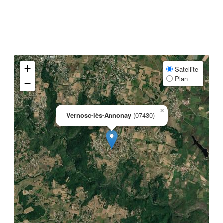
+
Satellite
Plan
−
×
Vernosc-lès-Annonay
(07430)