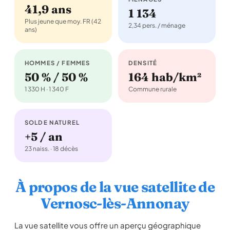
41,9 ans
1 134
Plus jeune que moy. FR (42
2,34 pers. / ménage
ans)
HOMMES / FEMMES
DENSITÉ
50 % / 50 %
164 hab/km²
1 330 H · 1 340 F
Commune rurale
SOLDE NATUREL
+5 / an
23 naiss. · 18 décès
À propos de la vue satellite de
Vernosc-lès-Annonay
La vue satellite vous offre un aperçu géographique