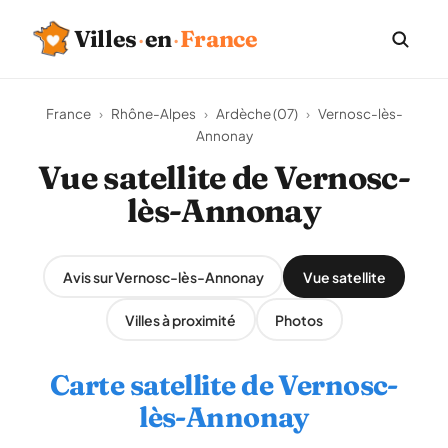
Villes
·
en
·
France
France
›
Rhône-Alpes
›
Ardèche (07)
›
Vernosc-lès-
Annonay
Vue satellite de Vernosc-
lès-Annonay
Avis sur Vernosc-lès-Annonay
Vue satellite
Villes à proximité
Photos
Carte satellite de Vernosc-
lès-Annonay